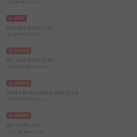
5
12
2628
김GPT
연구는 원래 혼자하는건가요..?
18
13
9925
명예의전당
우리 교수님 솔직히 너무 좋음
326
47
105145
명예의전당
심심해서 풀어보는 대학원생 개꿀AI 앱 모음
133
21
90943
명예의전당
슬픈 국내 AI의 현실
151
42
59389