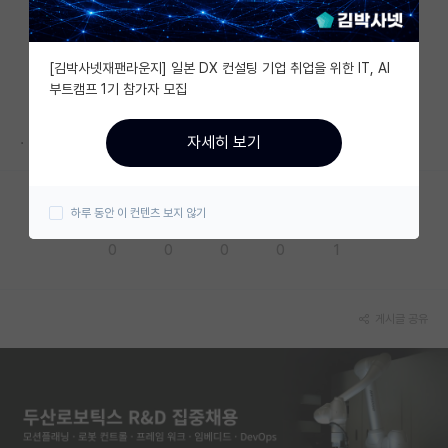
자유 게시판(아무개랩)
[김박사넷재팬라운지] 일본 DX 컨설팅 기업 취업을 위한 IT, AI
미국 유학 게시판
부트캠프 1기 참가자 모집
미국 대학원 합격 후기 게시판
.
자세히 보기
대학원생 모집 게시판
대학원 합격 후기 게시판
하루 동안 이 컨텐츠 보지 않기
응원해요
공감해요
추천해요
궁금해요
별로에요
연구실(PI) 홍보 게시판
0
0
0
0
1
석박사 채용 정보 게시판
임용 정보 게시판
게시글 공유
학부 인턴 게시판
취업 게시판
임용 후기 게시판