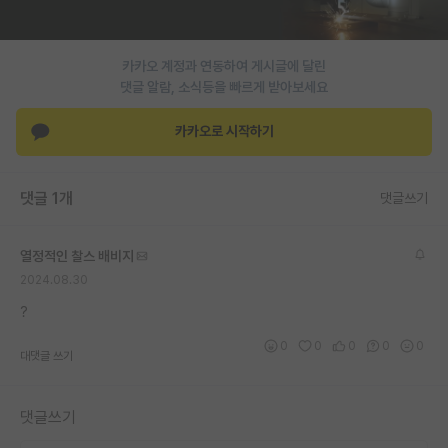
PI 전용 게시판
카카오 계정과 연동하여 게시글에 달린
인문사회 계열 게시판
댓글 알람, 소식등을 빠르게 받아보세요
특수/전문대학원 게시판
카카오로 시작하기
반도체/AI 게시판
장학금/장학생 게시판
댓글 1개
댓글쓰기
학술 정보 게시판
열정적인 찰스 배비지
홍보 게시판
2024.08.30
커리어
?
0
0
0
0
0
유학교육
대댓글 쓰기
이벤트
댓글쓰기
반도체 아카데미