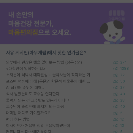
자유 게시판(아무개랩)에서 핫한 인기글은?
외부에서 괜찮은 랩을 알아보는 방법 (장문주의)
274
<대학원에 입학하는 법>
1388
소재분야 석박사 대학원생 + 물박사들이 착각하는 거
72
포스텍 억까에 대해 (동문의 학문적 아웃풋에 대한 반박)
50
AI 탑컨퍼 순위에 대해..
27
석사 받았는데도 교수랑 연락한다.
43
물박사 되는 건 교수탓도 있는거 아니냐
28
교수님이 슬럼프에 빠지게 되는 과정
40
대학원 어디로 가야할까요?
5
편애 하는 방법
12
이사이트가 처음엔 정말 도움많이됐는데
13
커뮤니티는 다 쓰레기통이지
5