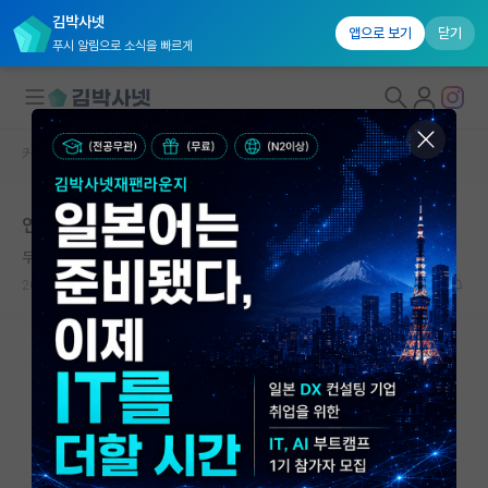
김박사넷
앱으로 보기
닫기
푸시 알림으로 소식을 빠르게
커뮤니티 홈
자유 게시판(아무개랩)
대학원생 모집
연그실 동료
국내대학원 정보
무기력한 피보나치
연구실&오픈랩
2024.08.30
1
1168
커뮤니티
커뮤니티 홈
전체글보기
베스트 게시판
IF 명예의전당