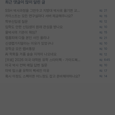
최근 댓글이 많이 달린 글
SSH 박사과정을 그만두고 지방대 박사로 옮기면 교수의 꿈은 끝일까요?
21
카이스트는 모든 연구실마다 서버 제공해주나요?
15
학부신입생 질문
12
입학도 안한 신입생이 원래 관심을 받나요
10
물박사의 기준이 뭐임?
15
랩홈피에 다들 본인 사진 올리냐
21
신생랩가지말라는 이유가 있었구나
10
장학금 모은 랩비통장
10
AI 학회들 거품 슬슬 지적이 나오네요
12
[무료] 2026 미국 대학원 유학 스타터팩 - 가이드북 & 합격자 컨택메일 템플릿
645
미국 박사 컨택 메일 답변 질문
10
미박 탑스쿨 유학이 빡세진 이유
17
혹시 이정도 스펙이면 어느정도 잡고 준비해야하나요?
14