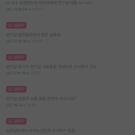
나 교수 임용됐는데 학위과정때 연구실 애들 ㅂㄷㅂㄷ
39
24
30013
김GPT
연구실 빌런들에게서 찾은 공통점
50
18
10205
김GPT
연구실 동기가 연구실 사람들을 경쟁자로 인식해서 고민
13
19
3733
김GPT
연구실 분들과 보통 말을 편허게 하시나요?
1
4
2434
김GPT
실험실안에서 싸우는것만큼 무식한거 없음