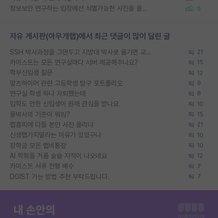
정보보안 연구하는 입장에선 식별가능한 사진을 올리는건 비추이긴함
5
자유 게시판(아무개랩)에서 최근 댓글이 많이 달린 글
SSH 박사과정을 그만두고 지방대 박사로 옮기면 교수의 꿈은 끝일까요?
21
카이스트는 모든 연구실마다 서버 제공해주나요?
15
학부신입생 질문
12
알츠하이머 관련 고등학생 탐구 포트폴리오
9
연구실 학생 하나 자퇴했는데
8
입학도 안한 신입생이 원래 관심을 받나요
10
물박사의 기준이 뭐임?
15
랩홈피에 다들 본인 사진 올리냐
21
신생랩가지말라는 이유가 있었구나
10
장학금 모은 랩비통장
10
AI 학회들 거품 슬슬 지적이 나오네요
12
카이스트 서류 전형 배수
7
DGIST 가는 방법 추천 부탁드립니다.
7