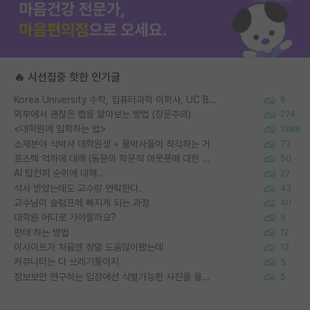
🔥 시선집중 핫한 인기글
Korea University 수학, 컴퓨터과학 이학사, UC Berkeley 산업공학 대학원 공학박사가 되는 것은 쉽지 않겠죠?
9
외부에서 괜찮은 랩을 알아보는 방법 (장문주의)
274
<대학원에 입학하는 법>
1388
소재분야 석박사 대학원생 + 물박사들이 착각하는 거
72
포스텍 억까에 대해 (동문의 학문적 아웃풋에 대한 반박)
50
AI 탑컨퍼 순위에 대해..
27
석사 받았는데도 교수랑 연락한다.
43
교수님이 슬럼프에 빠지게 되는 과정
40
대학원 어디로 가야할까요?
5
편애 하는 방법
12
이사이트가 처음엔 정말 도움많이됐는데
13
커뮤니티는 다 쓰레기통이지
5
정보보안 연구하는 입장에선 식별가능한 사진을 올리는건 비추이긴함
5