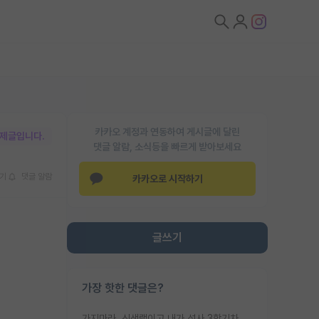
카카오 계정과 연동하여 게시글에 달린
박제글입니다.
댓글 알람, 소식등을 빠르게 받아보세요
기
댓글 알람
카카오로 시작하기
글쓰기
가장 핫한 댓글은?
가지마라. 신생랩이고 내가 석사 3학기차인데 최고참인데 나도 아무것도 모르는데 교수가 후배들 왜 논문 교육 안시키냐. 논문 왜 안 써오냐 닦달한다