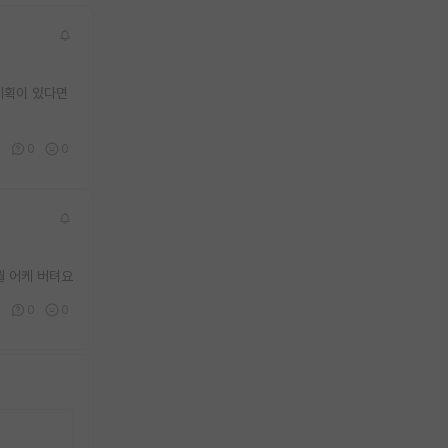
 계획이 있다면
3
0
0
뭘 어케 버텨요
1
0
0