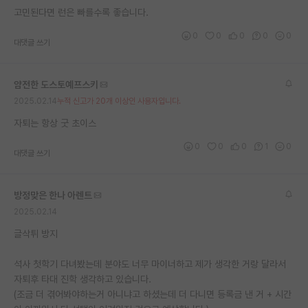
고민된다면 런은 빠를수록 좋습니다.
재팬라운지 🌸
0
0
0
0
0
대댓글 쓰기
얌전한 도스토예프스키
2025.02.14
누적 신고가 20개 이상인 사용자입니다.
자퇴는 항상 굿 초이스
0
0
0
1
0
대댓글 쓰기
방정맞은 한나 아렌트
2025.02.14
글삭튀 방지
석사 첫학기 다녀봤는데 분야도 너무 마이너하고 제가 생각한 거랑 달라서
자퇴후 타대 진학 생각하고 있습니다.
(조금 더 겪어봐야하는거 아니냐고 하셨는데 더 다니면 등록금 낸 거 + 시간