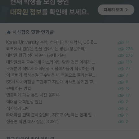
🔥 시선집중 핫한 인기글
Korea University 수학, 컴퓨터과학 이학사, UC Berkeley 산업공학 대학원 공학박사가 되는 것은 쉽지 않겠죠?
11
외부에서 괜찮은 랩을 알아보는 방법 (장문주의)
276
대학원 월급 정리해준다 (공대 기준)
275
대학원생들 교수에게 가스라이팅 당한 것은 이해가 갑니다. 안타깝네요.
120
소재분야 석박사 대학원생 + 물박사들이 착각하는 거
77
왜 후배가 못하는걸 교수님은 내 책임으로 돌리는걸까요?
7
SSH 박사과정을 그만두고 지방대 박사로 옮기면 교수의 꿈은 끝일까요?
9
편애 하는 방법
16
랩홈피에 다들 본인 사진 올리냐
13
역대급 대학원생 빌런
2
석사생의 고민
2
타대학원 컨텍 준비중인데, 지도교수님께는 언제 말씀드려야 할까요?
2
정출연 학연 박사 질문(DGIST)
2