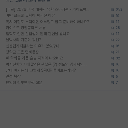
최근 댓글이 많이 달린 글
[무료] 2026 미국 대학원 유학 스타터팩 - 가이드북 & 합격자 컨택메일 템플릿
652
미박 탑스쿨 유학이 빡세진 이유
19
혹시 이정도 스펙이면 어느정도 잡고 준비해야하나요?
14
카이스트 경영공학부 서류
28
입학도 안한 신입생이 원래 관심을 받나요
14
물박사의 기준이 뭐임?
22
신생랩가지말라는 이유가 있었구나
16
장학금 모은 랩비통장
21
AI 학회들 거품 슬슬 지적이 나오네요
32
박사진학하기에 2억은 괜찮은 (?) 정도의 경제력인가요
16
근데 여기는 왜 그렇게 SPK를 물어보는거임?
16
면접 복장
5
편입생 학부연구생 질문
7