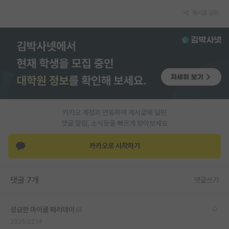
게시글 공유
PI 전용 게시판
인문사회 계열 게시판
특수/전문대학원 게시판
반도체/AI 게시판
장학금/장학생 게시판
카카오 계정과 연동하여 게시글에 달린
학술 정보 게시판
댓글 알람, 소식등을 빠르게 받아보세요
홍보 게시판
카카오로 시작하기
커리어
유학교육
댓글 7개
댓글쓰기
이벤트
성급한 마이클 패러데이
반도체 아카데미
2025.02.14