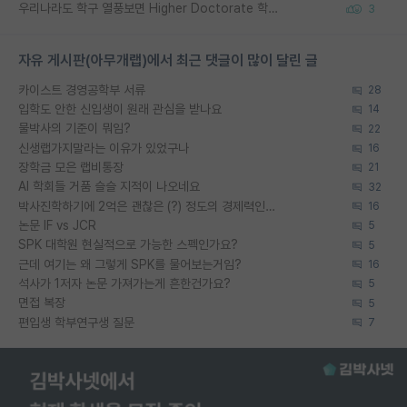
우리나라도 학구 열풍보면 Higher Doctorate 학위가 필요하다고 봅니다.
3
자유 게시판(아무개랩)에서 최근 댓글이 많이 달린 글
카이스트 경영공학부 서류
28
입학도 안한 신입생이 원래 관심을 받나요
14
물박사의 기준이 뭐임?
22
신생랩가지말라는 이유가 있었구나
16
장학금 모은 랩비통장
21
AI 학회들 거품 슬슬 지적이 나오네요
32
박사진학하기에 2억은 괜찮은 (?) 정도의 경제력인가요
16
논문 IF vs JCR
5
SPK 대학원 현실적으로 가능한 스펙인가요?
5
근데 여기는 왜 그렇게 SPK를 물어보는거임?
16
석사가 1저자 논문 가져가는게 흔한건가요?
5
면접 복장
5
편입생 학부연구생 질문
7