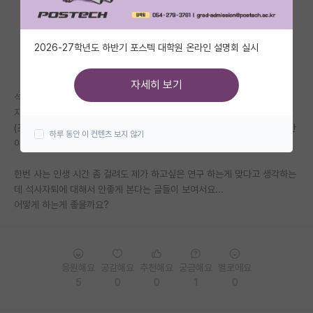
자유 게시판(아무개랩)
2026-27학년도 하반기 포스텍 대학원 온라인 설명회 실시
미국 유학 게시판
미국 대학원 합격 후기 게시판
자세히 보기
석사 첫학기 다녀봤는데 분야도 너무 마이너하고 제가 생각한 거랑 달라서
대학원생 모집 게시판
자퇴후 타대 진학 생각하고 있습니다.
(조금 더 겪어봐야하는거 아니냐고 하셨는데 더 다니면 등록금 낸 거 + 시간
하루 동안 이 컨텐츠 보지 않기
대학원 합격 후기 게시판
이 아까워서 더 선택이 어려워질 것으로 예상합니다.)
연구실(PI) 홍보 게시판
한번 사는 인생 시간 좀 걸려도 제가 하고싶은 연구 하는게 맞다고 생각하는
데 석사자퇴에 대해서 안좋게 본다는 글들이 보여서요...
석박사 채용 정보 게시판
어떻게 하는게 좋을까요?
임용 정보 게시판
학부 인턴 게시판
응원해요
공감해요
추천해요
궁금해요
별로에요
취업 게시판
5
0
0
1
0
임용 후기 게시판