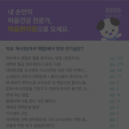
자유 게시판(아무개랩)에서 핫한 인기글은?
외부에서 괜찮은 랩을 알아보는 방법 (장문주의)
276
대학원 월급 정리해준다 (공대 기준)
275
대학원생들 교수에게 가스라이팅 당한 것은 이해가 갑니다. 안타깝네요.
120
소재분야 석박사 대학원생 + 물박사들이 착각하는 거
77
왜 후배가 못하는걸 교수님은 내 책임으로 돌리는걸까요?
7
SSH 박사과정을 그만두고 지방대 박사로 옮기면 교수의 꿈은 끝일까요?
9
편애 하는 방법
16
랩홈피에 다들 본인 사진 올리냐
13
역대급 대학원생 빌런
2
석사생의 고민
2
타대학원 컨텍 준비중인데, 지도교수님께는 언제 말씀드려야 할까요?
2
정출연 학연 박사 질문(DGIST)
2