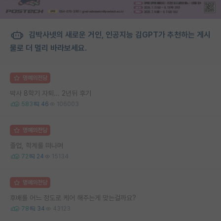
김박사넷의 새로운 거인, 인공지능 김GPT가 추천하는 게시
물로 더 멀리 바라보세요.
명예의전당
박사 8학기 자퇴... 2년뒤 후기
583
46
106003
명예의전당
졸업, 학계를 떠나며
72
24
15134
명예의전당
후배를 어느 정도로 케어 해주는게 맞는걸까요?
78
34
43123