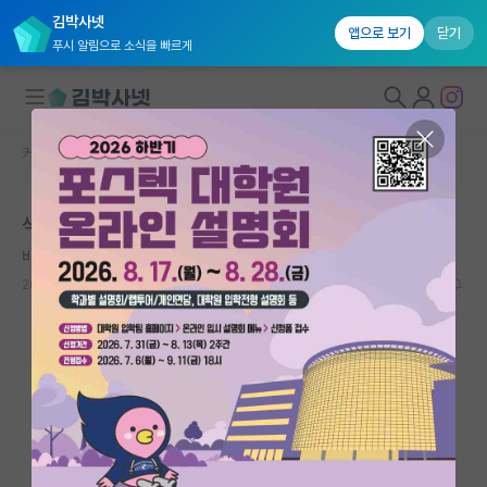
김박사넷
앱으로 보기
닫기
푸시 알림으로 소식을 빠르게
커뮤니티 홈
자유 게시판(아무개랩)
대학원생 모집
석사 자퇴
국내대학원 정보
비관적인 피타고라스
연구실&오픈랩
2025.02.14
7
1615
커뮤니티
커뮤니티 홈
전체글보기
베스트 게시판
IF 명예의전당