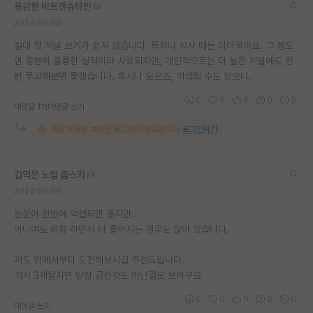
용감한 비트겐슈타인
재팬라운지 🌸
2024.09.05
절대 첫 저널 쓰기가 쉽지 않습니다. 특히나 석사 때는 더더욱이요. 그 정도
면 충분히 훌륭한 실적이라 사료되지만, 개인적으로는 더 높은 저널에도 한
번 투고해보면 좋겠습니다. 혹시나 모르죠, 억셉될 수도 있으니.
0
0
6
0
0
대댓글 1개
대댓글 쓰기
해당 댓글을 보려면 로그인이 필요합니다.
로그인하기
겁먹은 노엄 촘스키
2024.09.05
논문이 한번에 억셉되면 좋지만...
아니여도 리뷰 하면서 더 좋아지는 경우도 많이 있습니다.
저도 위에서부터 도전해보시길 추천드립니다.
석사 3개월차면 당장 급한것도 아닌걸로 보이구요
0
0
0
0
0
대댓글 쓰기