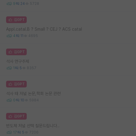
9
24
5728
김GPT
Appl.catal.B ? Small ? CEJ ? ACS catal
4
11
4695
김GPT
석사 연구주제
1
5
8357
김GPT
석사 때 저널 논문,학회 논문 관련
0
10
5984
김GPT
반도체 저널 선택 질문드립니다..
17
5
7206