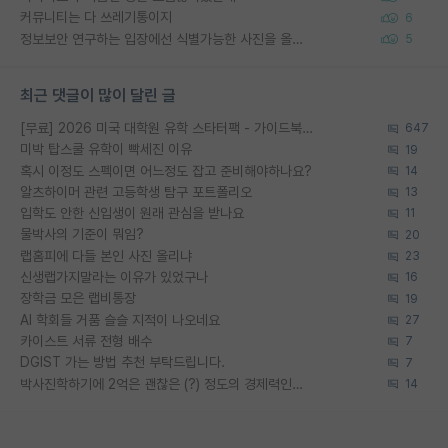
커뮤니티는 다 쓰레기통이지
6
정보보안 연구하는 입장에선 식별가능한 사진을 올리는건 비추이긴함
5
최근 댓글이 많이 달린 글
[무료] 2026 미국 대학원 유학 스타터팩 - 가이드북 & 합격자 컨택메일 템플릿
647
미박 탑스쿨 유학이 빡세진 이유
19
혹시 이정도 스펙이면 어느정도 잡고 준비해야하나요?
14
알츠하이머 관련 고등학생 탐구 포트폴리오
13
입학도 안한 신입생이 원래 관심을 받나요
11
물박사의 기준이 뭐임?
20
랩홈피에 다들 본인 사진 올리냐
23
신생랩가지말라는 이유가 있었구나
16
장학금 모은 랩비통장
19
AI 학회들 거품 슬슬 지적이 나오네요
27
카이스트 서류 전형 배수
7
DGIST 가는 방법 추천 부탁드립니다.
7
박사진학하기에 2억은 괜찮은 (?) 정도의 경제력인가요
14