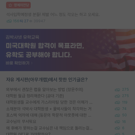
명예의전당
석사입학예정생 분들! 제발 어느 정도 각오는 하고 오세요.
156
27
39947
자유 게시판(아무개랩)에서 핫한 인기글은?
외부에서 괜찮은 랩을 알아보는 방법 (장문주의)
275
대학원 월급 정리해준다 (공대 기준)
275
대학원생들 교수에게 가스라이팅 당한 것은 이해가 갑니다. 안타깝네요.
119
소재분야 석박사 대학원생 + 물박사들이 착각하는 거
74
포스텍 억까에 대해 (동문의 학문적 아웃풋에 대한 반박)
50
교수님이 무서워요
16
왜 후배가 못하는걸 교수님은 내 책임으로 돌리는걸까요?
6
대학원 어디로 가야할까요?
5