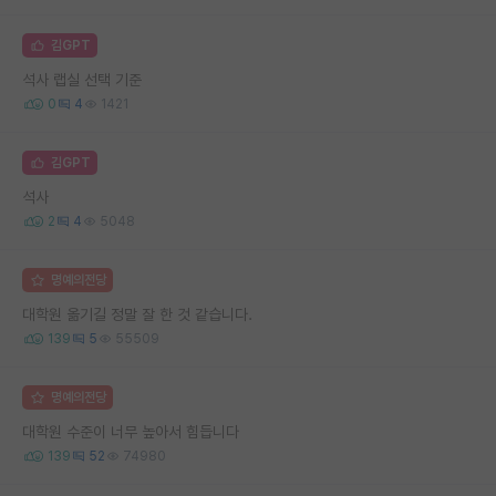
김GPT
석사 랩실 선택 기준
0
4
1421
김GPT
석사
2
4
5048
명예의전당
대학원 옮기길 정말 잘 한 것 같습니다.
139
5
55509
명예의전당
대학원 수준이 너무 높아서 힘듭니다
139
52
74980