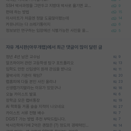
SSH 박사과정을 그만두고 지방대 박사로 옮기면 교수의 꿈은 끝일까요?
9
편애 하는 방법
15
이사이트가 처음엔 정말 도움많이됐는데
14
커뮤니티는 다 쓰레기통이지
6
정보보안 연구하는 입장에선 식별가능한 사진을 올리는건 비추이긴함
5
자유 게시판(아무개랩)에서 최근 댓글이 많이 달린 글
정년 4년 남은 교수님
9
알츠하이머 관련 고등학생 탐구 포트폴리오
13
입학도 안한 신입생이 원래 관심을 받나요
11
물박사의 기준이 뭐임?
20
랩홈피에 다들 본인 사진 올리냐
23
신생랩가지말라는 이유가 있었구나
16
오늘 카이스트 발표
6
장학금 모은 랩비통장
19
AI 학회들 거품 슬슬 지적이 나오네요
27
카이스트 서류 전형 배수
7
DGIST 가는 방법 추천 부탁드립니다.
7
박사진학하기에 2억은 괜찮은 (?) 정도의 경제력인가요
14