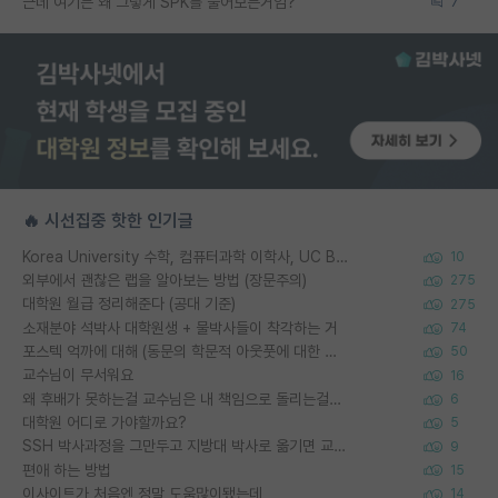
근데 여기는 왜 그렇게 SPK를 물어보는거임?
7
🔥 시선집중 핫한 인기글
Korea University 수학, 컴퓨터과학 이학사, UC Berkeley 산업공학 대학원 공학박사가 되는 것은 쉽지 않겠죠?
10
외부에서 괜찮은 랩을 알아보는 방법 (장문주의)
275
대학원 월급 정리해준다 (공대 기준)
275
소재분야 석박사 대학원생 + 물박사들이 착각하는 거
74
포스텍 억까에 대해 (동문의 학문적 아웃풋에 대한 반박)
50
교수님이 무서워요
16
왜 후배가 못하는걸 교수님은 내 책임으로 돌리는걸까요?
6
대학원 어디로 가야할까요?
5
SSH 박사과정을 그만두고 지방대 박사로 옮기면 교수의 꿈은 끝일까요?
9
편애 하는 방법
15
이사이트가 처음엔 정말 도움많이됐는데
14