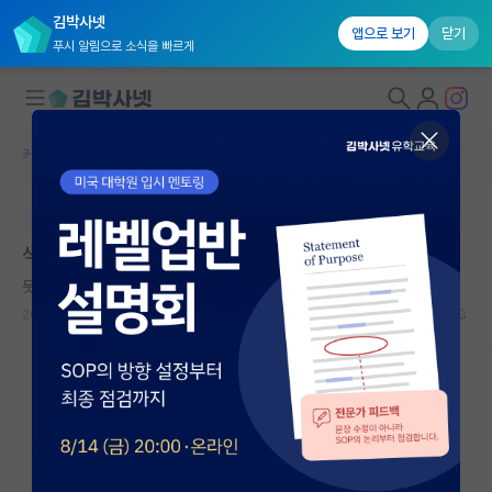
김박사넷
앱으로 보기
닫기
푸시 알림으로 소식을 빠르게
커뮤니티 홈
자유 게시판(아무개랩)
대학원생 모집
본문이 수정되지 않는 박제글입니다.
국내대학원 정보
석사 3개월차 첫 논문이 곧 마무리될듯합니다
연구실&오픈랩
못된 프랜시스 베이컨
커뮤니티
2024.09.04
7
5486
커뮤니티 홈
전체글보기
베스트 게시판
IF 명예의전당