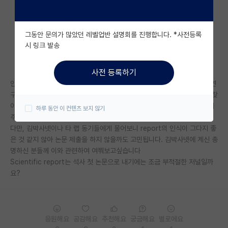
자유 게시판(아무개랩)
그동안 문의가 많았던 레벨업반 설명회를 진행합니다. *사전등록
미국 유학 게시판
시 링크 발송
미국 대학원 합격 후기 게시판
사전 등록하기
대학원생 모집 게시판
안녕하세요, 28살 회사다니다 석사로 들어온 학생입니다. 현재 진행중인 연
구 중 하나가 준수한 결과가 나와 논문을 쓰고 있는데, 교수님께서 저널을 찾
대학원 합격 후기 게시판
아보고 정 못찾겠으면 scientific report 같은 곳에 내도 괜찮다고 말씀해
하루 동안 이 컨텐츠 보지 않기
주셨습니다.
연구실(PI) 홍보 게시판
다만, 김박사넷이나 타 랩 동기들에게 물어보니 report의 인식이 그다지 좋
은 것 같지 않아 논문 제출을 하지 않을까도 고민됩니다. 김박사넷에 계신 총
석박사 채용 정보 게시판
명하신 분들께 이와 관련하여 여쭤보고싶습니다
Scientific report는 석사 첫 논문으로 내기에는 조금 부적절한 저널일까
임용 정보 게시판
요?
학부 인턴 게시판
취업 게시판
응원해요
공감해요
추천해요
궁금해요
별로에요
임용 후기 게시판