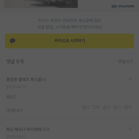
PI 전용 게시판
카카오 계정과 연동하여 게시글에 달린
인문사회 계열 게시판
댓글 알람, 소식등을 빠르게 받아보세요
특수/전문대학원 게시판
카카오로 시작하기
반도체/AI 게시판
장학금/장학생 게시판
댓글 5개
댓글쓰기
학술 정보 게시판
용감한 블레즈 파스칼
홍보 게시판
2025.04.17
커리어
왜요?
0
0
0
0
0
유학교육
대댓글 쓰기
이벤트
화난 베르너 하이젠버그
반도체 아카데미
2025.04.17