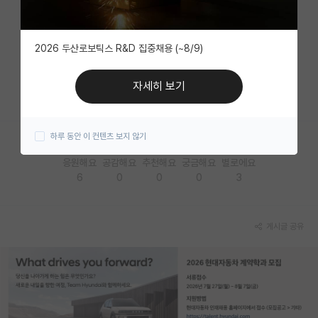
자유 게시판(아무개랩)
2026 두산로보틱스 R&D 집중채용 (~8/9)
미국 유학 게시판
미국 대학원 합격 후기 게시판
자세히 보기
⠀
대학원생 모집 게시판
하루 동안 이 컨텐츠 보지 않기
대학원 합격 후기 게시판
응원해요
공감해요
추천해요
궁금해요
별로에요
연구실(PI) 홍보 게시판
6
0
0
0
3
석박사 채용 정보 게시판
임용 정보 게시판
게시글 공유
학부 인턴 게시판
취업 게시판
임용 후기 게시판