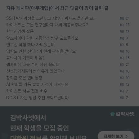
자유 게시판(아무개랩)에서 최근 댓글이 많이 달린 글
SSH 박사과정을 그만두고 지방대 박사로 옮기면 교수의 꿈은 끝일까요?
21
카이스트는 모든 연구실마다 서버 제공해주나요?
15
학부신입생 질문
12
알츠하이머 관련 고등학생 탐구 포트폴리오
9
연구실 학생 하나 자퇴했는데
8
입학도 안한 신입생이 원래 관심을 받나요
10
물박사의 기준이 뭐임?
15
랩홈피에 다들 본인 사진 올리냐
21
신생랩가지말라는 이유가 있었구나
10
장학금 모은 랩비통장
10
AI 학회들 거품 슬슬 지적이 나오네요
12
카이스트 서류 전형 배수
7
DGIST 가는 방법 추천 부탁드립니다.
7