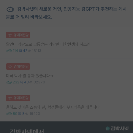
김박사넷의 새로운 거인, 인공지능 김GPT가 추천하는 게시
물로 더 멀리 바라보세요.
명예의전당
알앤디 삭감으로 고통받는 가난한 대학원생의 하소연
114
42
18113
명예의전당
미국 박사 퀄 통과 했습니다ㅠ
232
43
32370
명예의전당
올해도 찾아온 스승의 날, 학생들에게 부끄러움을 배웁니다
89
8
16423