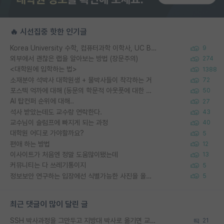
🔥 시선집중 핫한 인기글
Korea University 수학, 컴퓨터과학 이학사, UC Berkeley 산업공학 대학원 공학박사가 되는 것은 쉽지 않겠죠?
9
외부에서 괜찮은 랩을 알아보는 방법 (장문주의)
274
<대학원에 입학하는 법>
1388
소재분야 석박사 대학원생 + 물박사들이 착각하는 거
72
포스텍 억까에 대해 (동문의 학문적 아웃풋에 대한 반박)
50
AI 탑컨퍼 순위에 대해..
27
석사 받았는데도 교수랑 연락한다.
43
교수님이 슬럼프에 빠지게 되는 과정
40
대학원 어디로 가야할까요?
5
편애 하는 방법
12
이사이트가 처음엔 정말 도움많이됐는데
13
커뮤니티는 다 쓰레기통이지
5
정보보안 연구하는 입장에선 식별가능한 사진을 올리는건 비추이긴함
5
최근 댓글이 많이 달린 글
SSH 박사과정을 그만두고 지방대 박사로 옮기면 교수의 꿈은 끝일까요?
21