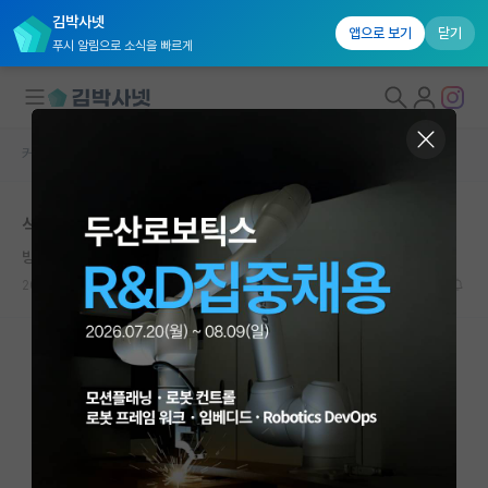
김박사넷
앱으로 보기
닫기
푸시 알림으로 소식을 빠르게
커뮤니티 홈
자유 게시판(아무개랩)
대학원생 모집
석사 3학기 자퇴하고 싶어요
국내대학원 정보
방탕한 버지니아 울프
연구실&오픈랩
2025.04.16
5
3813
커뮤니티
커뮤니티 홈
전체글보기
베스트 게시판
IF 명예의전당