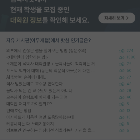
자유 게시판(아무개랩)에서 핫한 인기글은?
외부에서 괜찮은 랩을 알아보는 방법 (장문주의)
274
<대학원에 입학하는 법>
1388
소재분야 석박사 대학원생 + 물박사들이 착각하는 거
72
포스텍 억까에 대해 (동문의 학문적 아웃풋에 대한 반박)
50
AI 탑컨퍼 순위에 대해..
27
석사 받았는데도 교수랑 연락한다.
43
물박사 되는 건 교수탓도 있는거 아니냐
28
교수님이 슬럼프에 빠지게 되는 과정
40
대학원 어디로 가야할까요?
5
편애 하는 방법
12
이사이트가 처음엔 정말 도움많이됐는데
13
커뮤니티는 다 쓰레기통이지
5
정보보안 연구하는 입장에선 식별가능한 사진을 올리는건 비추이긴함
5