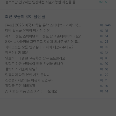
정보보안 연구하는 입장에선 식별가능한 사진을 올리는건 비추이긴함
5
최근 댓글이 많이 달린 글
[무료] 2026 미국 대학원 유학 스타터팩 - 가이드북 & 합격자 컨택메일 템플릿
645
미박 탑스쿨 유학이 빡세진 이유
18
혹시 이정도 스펙이면 어느정도 잡고 준비해야하나요?
14
SSH 박사과정을 그만두고 지방대 박사로 옮기면 교수의 꿈은 끝일까요?
21
카이스트는 모든 연구실마다 서버 제공해주나요?
15
학부신입생 질문
12
알츠하이머 관련 고등학생 탐구 포트폴리오
9
입학도 안한 신입생이 원래 관심을 받나요
10
물박사의 기준이 뭐임?
16
랩홈피에 다들 본인 사진 올리냐
22
신생랩가지말라는 이유가 있었구나
11
장학금 모은 랩비통장
10
AI 학회들 거품 슬슬 지적이 나오네요
14