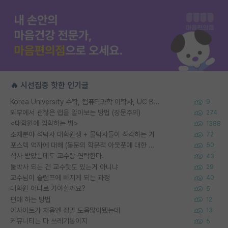
🔥 시선집중 핫한 인기글
Korea University 수학, 컴퓨터과학 이학사, UC Berkeley 산업공학 대학원 공학박사가 되는 것은 쉽지 않겠죠?
9
외부에서 괜찮은 랩을 알아보는 방법 (장문주의)
274
<대학원에 입학하는 법>
1388
소재분야 석박사 대학원생 + 물박사들이 착각하는 거
72
포스텍 억까에 대해 (동문의 학문적 아웃풋에 대한 반박)
50
석사 받았는데도 교수랑 연락한다.
43
물박사 되는 건 교수탓도 있는거 아니냐
29
교수님이 슬럼프에 빠지게 되는 과정
40
대학원 어디로 가야할까요?
5
편애 하는 방법
12
이사이트가 처음엔 정말 도움많이됐는데
13
커뮤니티는 다 쓰레기통이지
5