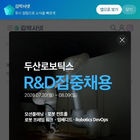
김박사넷
앱으로 보기
닫기
푸시 알림으로 소식을 빠르게
커뮤니티 홈
자유 게시판(아무개랩)
대학원생 모집
ai 전공은 고민 해보셔야 합니다.
국내대학원 정보
재밌는 쿠르트 괴델
연구실&오픈랩
2023.07.08
10
5792
커뮤니티
커뮤니티 홈
전체글보기
베스트 게시판
IF 명예의전당