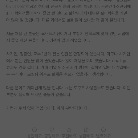
다. 더 이상 컴공의 하나의 전공 만큼의 공급이 아닙니다. 조만간 1-2년뒤에
PI 전용 게시판
ai 대학원생들이 박사 졸업 할 것이고 ai학부에서 대부분 ai대학원을 가면
더 많아 질 것입니다. 다른 과에서도 ai를 많이 쓰니깐 더 많아 질겁니다.
인문사회 계열 게시판
지금 채용 된 분들은 ai가 뜨기전이거나 초창기 한학교에 몇개 없던 ai랩에
특수/전문대학원 게시판
서 졸업 하신 분들입니다. 경쟁이 많이 적었습니다.
반도체/AI 게시판
사기업, 정출연, 교수 1년에 뽑는 인원은 한정되어 있습니다. 더구나 사기업
장학금/장학생 게시판
에서 뽑는 인원을 많이 줄었습니다. 많이 채용을 이미 했습니다. chatgpt
효과도 있을 겁니다. 거대 기업 위주로 ai가 방향이 잡히면 일반 대기업에서
학술 정보 게시판
는 분석이나 모델링 위주로 ai채용 수요가 없을거라 생각합니다.
홍보 게시판
다른 분야도 재미난게 많을 겁니다. ai는 도구로 사용할수도 있습니다. 이런
부분도 생각해 보시면 좋을거 같습니다.
커리어
유학교육
가볍게 두서 없이 적었습니다. 이해 부탁드립니다.
이벤트
반도체 아카데미
응원해요
공감해요
추천해요
궁금해요
별로에요