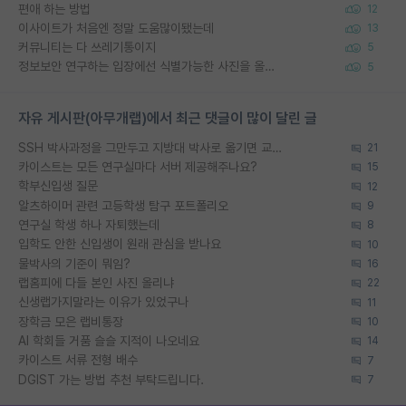
편애 하는 방법
12
이사이트가 처음엔 정말 도움많이됐는데
13
커뮤니티는 다 쓰레기통이지
5
정보보안 연구하는 입장에선 식별가능한 사진을 올리는건 비추이긴함
5
자유 게시판(아무개랩)에서 최근 댓글이 많이 달린 글
SSH 박사과정을 그만두고 지방대 박사로 옮기면 교수의 꿈은 끝일까요?
21
카이스트는 모든 연구실마다 서버 제공해주나요?
15
학부신입생 질문
12
알츠하이머 관련 고등학생 탐구 포트폴리오
9
연구실 학생 하나 자퇴했는데
8
입학도 안한 신입생이 원래 관심을 받나요
10
물박사의 기준이 뭐임?
16
랩홈피에 다들 본인 사진 올리냐
22
신생랩가지말라는 이유가 있었구나
11
장학금 모은 랩비통장
10
AI 학회들 거품 슬슬 지적이 나오네요
14
카이스트 서류 전형 배수
7
DGIST 가는 방법 추천 부탁드립니다.
7