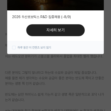
자유 게시판(아무개랩)
2026 두산로보틱스 R&D 집중채용 (~8/9)
미국 유학 게시판
미국 대학원 합격 후기 게시판
자세히 보기
저는 일단 ai 쪽 박사 졸업하고 정출연에 있는 연구원입니다.
대학원생 모집 게시판
제가 대학원 신입생 일때도 ai가 핫해진 후였습니다.
하루 동안 이 컨텐츠 보지 않기
대학원 합격 후기 게시판
저는 레드오션 분위기가 스멀스멀 올라와서 졸업을 최대한 빨리 했습니다.
연구실(PI) 홍보 게시판
석박사 채용 정보 게시판
다른 분야도 그렇지 않냐라고 하는데 수요와 공급이 제일 중요합니다.
예를 들면 제가 생각하는 수요와 공급이 좋은 분야는 반도체 쪽이고 안좋은
임용 정보 게시판
분야는 생명 쪽 인거 같습니다.
학부 인턴 게시판
반도체는 삼전 하이닉스 쉽게 가는거 같고 생명 쪽은 일반적으로 포닥 나가
취업 게시판
는거 같습니다.
임용 후기 게시판
ai는 대부분의 학교 학부에 ai학과가 생겼고 대학원에도 ai 학과가 생겼습니