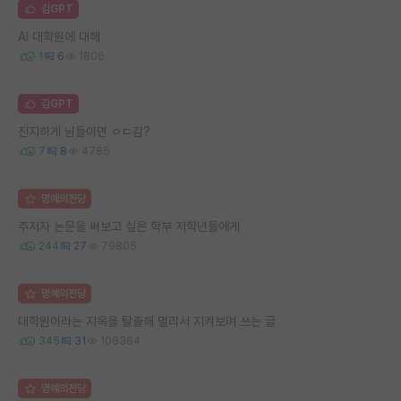
김GPT
AI 대학원에 대해
1
6
1806
김GPT
진지하게 님들이면 ㅇㄷ감?
7
8
4785
명예의전당
주저자 논문을 써보고 싶은 학부 저학년들에게
244
27
79805
명예의전당
대학원이라는 지옥을 탈출해 멀리서 지켜보며 쓰는 글
345
31
106364
명예의전당