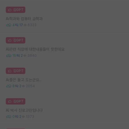
김GPT
Ai학과와 컴퓨터 공학과
4
17
6323
김GPT
AI관련 직장에 대한내용들이 핫한데요
15
2
3840
김GPT
Ai플은 돌고 도는군요..
8
2
2054
김GPT
AI 박사 진로고민입니다
0
2
1373