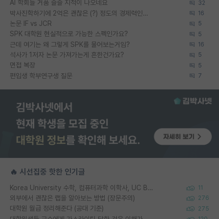
AI 학회들 거품 슬슬 지적이 나오네요
32
박사진학하기에 2억은 괜찮은 (?) 정도의 경제력인가요
16
논문 IF vs JCR
5
SPK 대학원 현실적으로 가능한 스펙인가요?
5
근데 여기는 왜 그렇게 SPK를 물어보는거임?
16
석사가 1저자 논문 가져가는게 흔한건가요?
5
면접 복장
5
편입생 학부연구생 질문
7
🔥 시선집중 핫한 인기글
Korea University 수학, 컴퓨터과학 이학사, UC Berkeley 산업공학 대학원 공학박사가 되는 것은 쉽지 않겠죠?
11
외부에서 괜찮은 랩을 알아보는 방법 (장문주의)
276
대학원 월급 정리해준다 (공대 기준)
275
대학원생들 교수에게 가스라이팅 당한 것은 이해가 갑니다. 안타깝네요.