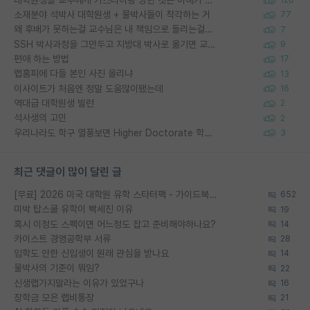
120
소재분야 석박사 대학원생 + 물박사들이 착각하는 거
77
왜 후배가 못하는걸 교수님은 내 책임으로 돌리는걸까요?
7
SSH 박사과정을 그만두고 지방대 박사로 옮기면 교수의 꿈은 끝일까요?
9
편애 하는 방법
17
랩홈피에 다들 본인 사진 올리냐
13
이사이트가 처음엔 정말 도움많이됐는데
16
역대급 대학원생 빌런
2
석사생의 고민
2
우리나라도 학구 열풍보면 Higher Doctorate 학위가 필요하다고 봅니다.
3
최근 댓글이 많이 달린 글
[무료] 2026 미국 대학원 유학 스타터팩 - 가이드북 & 합격자 컨택메일 템플릿
652
미박 탑스쿨 유학이 빡세진 이유
19
혹시 이정도 스펙이면 어느정도 잡고 준비해야하나요?
14
카이스트 경영공학부 서류
28
입학도 안한 신입생이 원래 관심을 받나요
14
물박사의 기준이 뭐임?
22
신생랩가지말라는 이유가 있었구나
16
장학금 모은 랩비통장
21