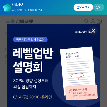
김박사넷
앱으로 보기
닫기
푸시 알림으로 소식을 빠르게
커뮤니티 홈
자유 게시판(아무개랩)
대학원생 모집
대학원 랩 선택 조언 구합니다(랩 상황 기재)
국내대학원 정보
성실한 프랜시스 크릭
연구실&오픈랩
2023.07.01
12
2759
커뮤니티
커뮤니티 홈
전체글보기
베스트 게시판
IF 명예의전당