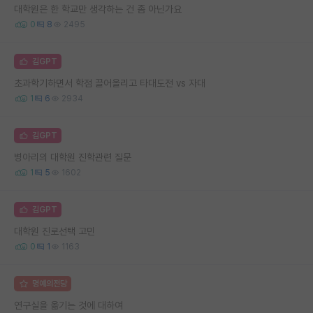
대학원은 한 학교만 생각하는 건 좀 아닌가요
0
8
2495
김GPT
초과학기하면서 학점 끌어올리고 타대도전 vs 자대
1
6
2934
김GPT
병아리의 대학원 진학관련 질문
1
5
1602
김GPT
대학원 진로선택 고민
0
1
1163
명예의전당
연구실을 옮기는 것에 대하여