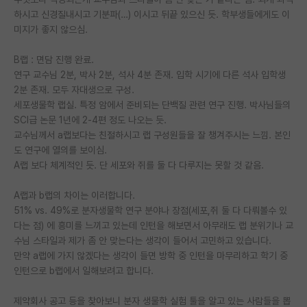
하시고 신경질내시고 기분파(…) 이시고 뒤끝 있으신 듯. 학부생들에게도 이
PI 전용 게시판
미지가 좋지 않으심.
인문사회 계열 게시판
B랩 : 면담 진행 완료.
연구 교수님 2분, 박사 2분, 석사 4분 존재. 입학 시기에 다른 석사 입학생
특수/전문대학원 게시판
2분 존재. 모두 자대생으로 구성.
반도체/AI 게시판
세포생물학 랩실. 특정 암에서 준비되는 단백질 관련 연구 진행. 박사님들의
SCI급 논문 1년에 2-4편 정도 나오는 듯.
장학금/장학생 게시판
교수님께서 a랩보다는 친절하시고 랩 구성원들을 잘 챙겨주시는 느낌. 본인
도 연구에 열의를 보이심.
학술 정보 게시판
A랩 보다 체계적인 듯. 단 세포와 쥐를 둘 다 다루지는 못할 것 같음.
홍보 게시판
A랩과 b랩의 차이는 이러합니다.
51% vs. 49%로 분자생물학 연구 분야나 장점(세포,쥐 둘 다 다뤄볼수 있
커리어
다는 점) 에 흥미를 느끼고 있는데 인턴을 해보면서 아무래도 랩 분위기나 교
유학교육
수님 스타일과 제가 좀 안 맞는다는 생각이 들어서 고민하고 있습니다.
만약 a랩에 가지 않겠다는 생각이 들면 방학 중 인턴을 마무리하고 학기 중
이벤트
인턴으로 b랩에서 일해보려고 합니다.
반도체 아카데미
제약회사 공고 등을 찾아보니 분자 생물학 실험 툴을 알고 있는 사람들을 뽑