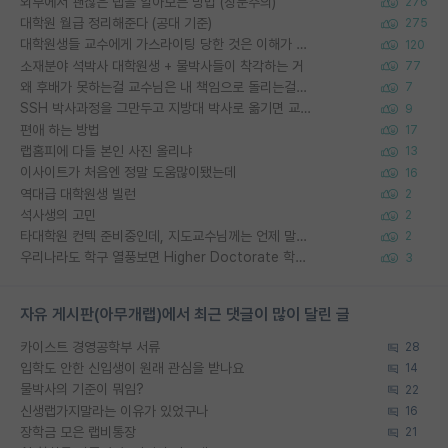
외부에서 괜찮은 랩을 알아보는 방법 (장문주의)
276
대학원 월급 정리해준다 (공대 기준)
275
대학원생들 교수에게 가스라이팅 당한 것은 이해가 갑니다. 안타깝네요.
120
소재분야 석박사 대학원생 + 물박사들이 착각하는 거
77
왜 후배가 못하는걸 교수님은 내 책임으로 돌리는걸까요?
7
SSH 박사과정을 그만두고 지방대 박사로 옮기면 교수의 꿈은 끝일까요?
9
편애 하는 방법
17
랩홈피에 다들 본인 사진 올리냐
13
이사이트가 처음엔 정말 도움많이됐는데
16
역대급 대학원생 빌런
2
석사생의 고민
2
타대학원 컨텍 준비중인데, 지도교수님께는 언제 말씀드려야 할까요?
2
우리나라도 학구 열풍보면 Higher Doctorate 학위가 필요하다고 봅니다.
3
자유 게시판(아무개랩)에서 최근 댓글이 많이 달린 글
카이스트 경영공학부 서류
28
입학도 안한 신입생이 원래 관심을 받나요
14
물박사의 기준이 뭐임?
22
신생랩가지말라는 이유가 있었구나
16
장학금 모은 랩비통장
21