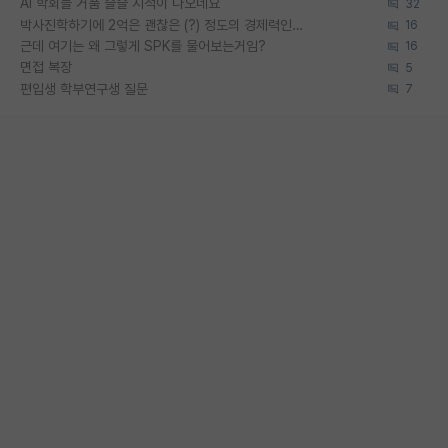
AI 학회들 거품 슬슬 지적이 나오네요
32
박사진학하기에 2억은 괜찮은 (?) 정도의 경제력인가요
16
근데 여기는 왜 그렇게 SPK를 물어보는거임?
16
면접 복장
5
편입생 학부연구생 질문
7