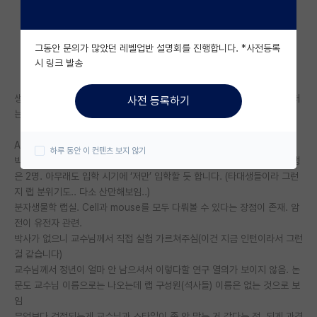
자유 게시판(아무개랩)
그동안 문의가 많았던 레벨업반 설명회를 진행합니다. *사전등록
미국 유학 게시판
시 링크 발송
미국 대학원 합격 후기 게시판
생명과학전공 둘 다 자대 랩실이고 두 교수님과 모두 면담 해보았습니다. 저
사전 등록하기
대학원생 모집 게시판
는 석사 학위만 받고 제약, 바이오 회사취업을 준비하고자 합니다.
대학원 합격 후기 게시판
A랩 : 현재 인턴 중. (3주 정도 됨)
하루 동안 이 컨텐츠 보지 않기
박사 없고 석사로만 구성. 타대생으로 구성. 제가 입학하면 남아있는 석사생
연구실(PI) 홍보 게시판
은 2명. 아무래도 입학 시기에 ‘저만’ 입학할 듯 합니다. (타대생들이라 그런
지 랩 분위기도.. 다소 산만해보임..)
석박사 채용 정보 게시판
분자생물학 랩실. Cell과 mouse를 모두 다뤄볼 수 있다는 장점이 존재. 암
전이 유전자 관련.
임용 정보 게시판
박사가 없으니 교수님께서 직접 실험 가르쳐주심(이건 지금 인턴이라서 그런
학부 인턴 게시판
걸 같습니다)
교수님께서 정년이 얼마 안 남으셔서 이렇다할 연구 열의가 보이지 않음. 논
취업 게시판
문도 교수님 이름으로는 나오는데 랩 구성원(석사들) 이름은 없는 것으로 보
임
임용 후기 게시판
무엇보다 걱정되는게 교수님과 스타일이 좀 안 맞는 거 같다는 점. 되게 과격