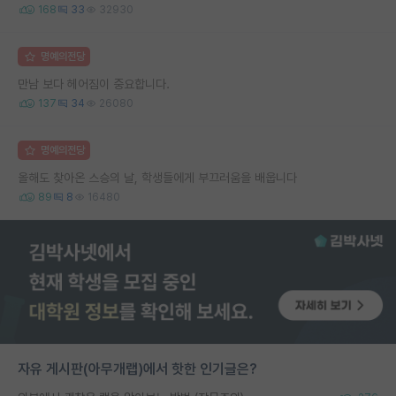
168
33
32930
명예의전당
만남 보다 헤어짐이 중요합니다.
137
34
26080
명예의전당
올해도 찾아온 스승의 날, 학생들에게 부끄러움을 배웁니다
89
8
16480
자유 게시판(아무개랩)에서 핫한 인기글은?