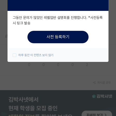
자유 게시판(아무개랩)
그동안 문의가 많았던 레벨업반 설명회를 진행합니다. *사전등록
미국 유학 게시판
시 링크 발송
미국 대학원 합격 후기 게시판
//
사전 등록하기
대학원생 모집 게시판
대학원 합격 후기 게시판
하루 동안 이 컨텐츠 보지 않기
응원해요
공감해요
추천해요
궁금해요
별로에요
연구실(PI) 홍보 게시판
0
0
0
0
2
석박사 채용 정보 게시판
임용 정보 게시판
게시글 공유
학부 인턴 게시판
취업 게시판
임용 후기 게시판