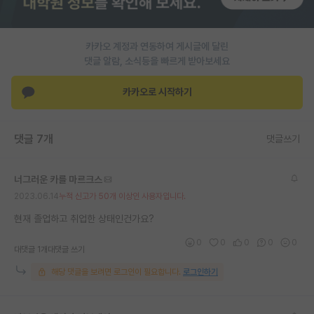
PI 전용 게시판
카카오 계정과 연동하여 게시글에 달린
인문사회 계열 게시판
댓글 알람, 소식등을 빠르게 받아보세요
특수/전문대학원 게시판
카카오로 시작하기
반도체/AI 게시판
장학금/장학생 게시판
댓글 7개
댓글쓰기
학술 정보 게시판
너그러운 카를 마르크스
홍보 게시판
2023.06.14
누적 신고가 50개 이상인 사용자입니다.
커리어
현재 졸업하고 취업한 상태인건가요?
0
0
0
0
0
유학교육
대댓글 1개
대댓글 쓰기
해당 댓글을 보려면 로그인이 필요합니다.
로그인하기
이벤트
반도체 아카데미