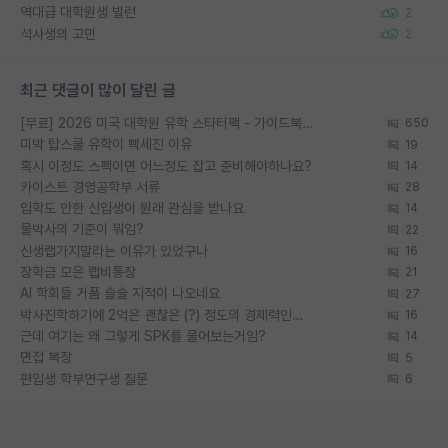
역대급 대학원생 빌런
2
석사생의 고민
2
최근 댓글이 많이 달린 글
[무료] 2026 미국 대학원 유학 스타터팩 - 가이드북 & 합격자 컨택메일 템플릿
650
미박 탑스쿨 유학이 빡세진 이유
19
혹시 이정도 스펙이면 어느정도 잡고 준비해야하나요?
14
카이스트 경영공학부 서류
28
입학도 안한 신입생이 원래 관심을 받나요
14
물박사의 기준이 뭐임?
22
신생랩가지말라는 이유가 있었구나
16
장학금 모은 랩비통장
21
AI 학회들 거품 슬슬 지적이 나오네요
27
박사진학하기에 2억은 괜찮은 (?) 정도의 경제력인가요
16
근데 여기는 왜 그렇게 SPK를 물어보는거임?
14
면접 복장
5
편입생 학부연구생 질문
6