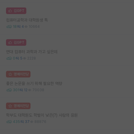
김GPT
컴퓨터공학과 대학원생 특
18
4
10664
김GPT
연대 컴퓨터 과학과 가고 싶은데
0
5
2228
명예의전당
좋은 논문을 쓰기 위해 필요한 역량
301
12
70038
명예의전당
학부도 대학원도 학벌이 낮은(?) 사람의 응원
435
37
88876