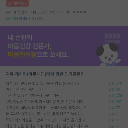
명예의전당
드디어 졸업합니다!! 교수님 마땅하십니까? ㅋㅋㅋㅋ
163
48
33869
자유 게시판(아무개랩)에서 핫한 인기글은?
외부에서 괜찮은 랩을 알아보는 방법 (장문주의)
276
여기 대학원생 홈페이지다
59
대학원 월급 정리해준다 (공대 기준)
275
대학원생들 교수에게 가스라이팅 당한 것은 이해가 갑니다. 안타깝네요.
120
소재분야 석박사 대학원생 + 물박사들이 착각하는 거
77
왜 후배가 못하는걸 교수님은 내 책임으로 돌리는걸까요?
7
SSH 박사과정을 그만두고 지방대 박사로 옮기면 교수의 꿈은 끝일까요?
9
가슴에 손을 올려놓고 싫어하는 사람 불공정하게 리뷰
9