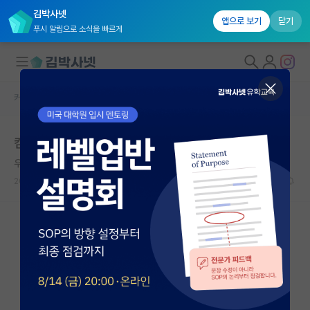
김박사넷
앱으로 보기
닫기
푸시 알림으로 소식을 빠르게
커뮤니티 홈
자유 게시판(아무개랩)
대학원생 모집
컴공 대학원 진학 객관적 평가 부탁드립니다.
국내대학원 정보
우아한 미셸 푸코
연구실&오픈랩
2023.06.14
7
1686
커뮤니티
커뮤니티 홈
전체글보기
베스트 게시판
IF 명예의전당