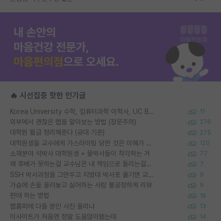
🔥 시선집중 핫한 인기글
Korea University 수학, 컴퓨터과학 이학사, UC Berkeley 산업공학 대학원 공학박사가 되는 것은 쉽지 않겠죠?
11
외부에서 괜찮은 랩을 알아보는 방법 (장문주의)
276
대학원 월급 정리해준다 (공대 기준)
275
대학원생들 교수에게 가스라이팅 당한 것은 이해가 갑니다. 안타깝네요.
120
소재분야 석박사 대학원생 + 물박사들이 착각하는 거
77
왜 후배가 못하는걸 교수님은 내 책임으로 돌리는걸까요?
7
SSH 박사과정을 그만두고 지방대 박사로 옮기면 교수의 꿈은 끝일까요?
9
가슴에 손을 올려놓고 싫어하는 사람 불공정하게 리뷰
9
편애 하는 방법
16
랩홈피에 다들 본인 사진 올리냐
13
이사이트가 처음엔 정말 도움많이됐는데
14