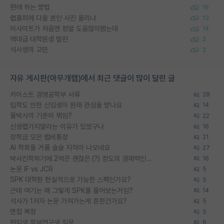
편애 하는 방법
16
랩홈피에 다들 본인 사진 올리냐
13
이사이트가 처음엔 정말 도움많이됐는데
14
역대급 대학원생 빌런
2
석사생의 고민
2
자유 게시판(아무개랩)에서 최근 댓글이 많이 달린 글
카이스트 경영공학부 서류
28
입학도 안한 신입생이 원래 관심을 받나요
14
물박사의 기준이 뭐임?
22
신생랩가지말라는 이유가 있었구나
16
장학금 모은 랩비통장
21
AI 학회들 거품 슬슬 지적이 나오네요
27
박사진학하기에 2억은 괜찮은 (?) 정도의 경제력인가요
16
논문 IF vs JCR
5
SPK 대학원 현실적으로 가능한 스펙인가요?
5
근데 여기는 왜 그렇게 SPK를 물어보는거임?
14
석사가 1저자 논문 가져가는게 흔한건가요?
5
면접 복장
5
편입생 학부연구생 질문
6