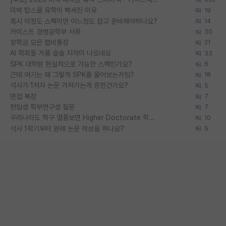
미박 탑스쿨 유학이 빡세진 이유
19
혹시 이정도 스펙이면 어느정도 잡고 준비해야하나요?
14
카이스트 경영공학부 서류
30
장학금 모은 랩비통장
21
AI 학회들 거품 슬슬 지적이 나오네요
33
SPK 대학원 현실적으로 가능한 스펙인가요?
6
근데 여기는 왜 그렇게 SPK를 물어보는거임?
18
석사가 1저자 논문 가져가는게 흔한건가요?
5
면접 복장
7
편입생 학부연구생 질문
7
우리나라도 학구 열풍보면 Higher Doctorate 학위가 필요하다고 봅니다.
10
석사 1학기부터 원래 논문 작성을 하나요?
5