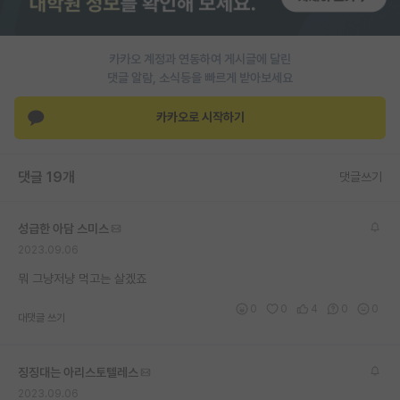
PI 전용 게시판
카카오 계정과 연동하여 게시글에 달린
인문사회 계열 게시판
댓글 알람, 소식등을 빠르게 받아보세요
특수/전문대학원 게시판
카카오로 시작하기
반도체/AI 게시판
장학금/장학생 게시판
댓글 19개
댓글쓰기
학술 정보 게시판
성급한 아담 스미스
홍보 게시판
2023.09.06
커리어
뭐 그냥저냥 먹고는 살겠죠
0
0
4
0
0
유학교육
대댓글 쓰기
이벤트
징징대는 아리스토텔레스
반도체 아카데미
2023.09.06