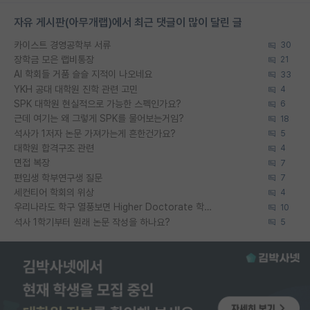
자유 게시판(아무개랩)에서 최근 댓글이 많이 달린 글
카이스트 경영공학부 서류
30
장학금 모은 랩비통장
21
AI 학회들 거품 슬슬 지적이 나오네요
33
YKH 공대 대학원 진학 관련 고민
4
SPK 대학원 현실적으로 가능한 스펙인가요?
6
근데 여기는 왜 그렇게 SPK를 물어보는거임?
18
석사가 1저자 논문 가져가는게 흔한건가요?
5
대학원 합격구조 관련
4
면접 복장
7
편입생 학부연구생 질문
7
세컨티어 학회의 위상
4
우리나라도 학구 열풍보면 Higher Doctorate 학위가 필요하다고 봅니다.
10
석사 1학기부터 원래 논문 작성을 하나요?
5