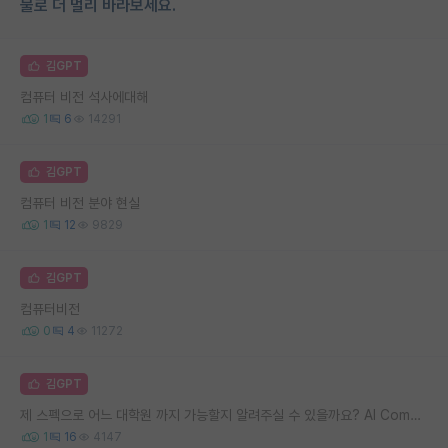
물로 더 멀리 바라보세요.
김GPT
컴퓨터 비전 석사에대해
1
6
14291
김GPT
컴퓨터 비전 분야 현실
1
12
9829
김GPT
컴퓨터비전
0
4
11272
김GPT
제 스펙으로 어느 대학원 까지 가능할지 알려주실 수 있을까요? AI Computer Vision
1
16
4147