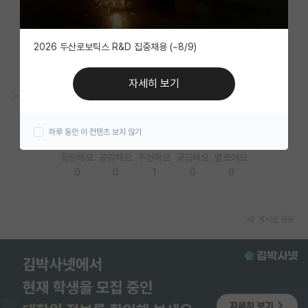
자유 게시판(아무개랩)
2026 두산로보틱스 R&D 집중채용 (~8/9)
미국 유학 게시판
미국 대학원 합격 후기 게시판
자세히 보기
-
대학원생 모집 게시판
하루 동안 이 컨텐츠 보지 않기
대학원 합격 후기 게시판
응원해요
공감해요
추천해요
궁금해요
별로에요
연구실(PI) 홍보 게시판
0
0
1
0
0
석박사 채용 정보 게시판
임용 정보 게시판
게시글 공유
학부 인턴 게시판
취업 게시판
임용 후기 게시판