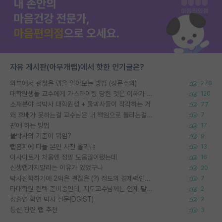
자유 게시판(아무개랩)에서 핫한 인기글은?
외부에서 괜찮은 랩을 알아보는 방법 (장문주의)
278
대학원생들 교수에게 가스라이팅 당한 것은 이해가 갑니다. 안타깝네요.
120
소재분야 석박사 대학원생 + 물박사들이 착각하는 거
77
왜 후배가 못하는걸 교수님은 내 책임으로 돌리는걸까요?
7
편애 하는 방법
17
물박사의 기준이 뭐임?
9
랩홈피에 다들 본인 사진 올리냐
13
이사이트가 처음엔 정말 도움많이됐는데
16
신생랩가지말라는 이유가 있었구나
20
박사진학하기에 2억은 괜찮은 (?) 정도의 경제력인가요
7
타대학원 컨텍 준비중인데, 지도교수님께는 언제 말씀드려야 할까요?
2
정출연 학연 박사 질문(DGIST)
2
통신 관련 랩 추천
3