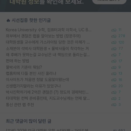
🔥 시선집중 핫한 인기글
Korea University 수학, 컴퓨터과학 이학사, UC Berkeley 산업공학 대학원 공학박사가 되는 것은 쉽지 않겠죠?
11
외부에서 괜찮은 랩을 알아보는 방법 (장문주의)
278
대학원생들 교수에게 가스라이팅 당한 것은 이해가 갑니다. 안타깝네요.
120
소재분야 석박사 대학원생 + 물박사들이 착각하는 거
77
왜 후배가 못하는걸 교수님은 내 책임으로 돌리는걸까요?
7
편애 하는 방법
17
물박사의 기준이 뭐임?
9
랩홈피에 다들 본인 사진 올리냐
13
이사이트가 처음엔 정말 도움많이됐는데
16
신생랩가지말라는 이유가 있었구나
20
박사진학하기에 2억은 괜찮은 (?) 정도의 경제력인가요
7
타대학원 컨텍 준비중인데, 지도교수님께는 언제 말씀드려야 할까요?
2
통신 관련 랩 추천
3
최근 댓글이 많이 달린 글
[무료] 2026 미국 대학원 유학 스타터팩 - 가이드북 & 합격자 컨택메일 템플릿
652