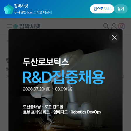
김박사넷
앱으로 보기
닫기
푸시 알림으로 소식을 빠르게
커뮤니티 홈
자유 게시판(아무개랩)
대학원생 모집
컴비전 석사생 논문실적 이정도면 어떤가요?
국내대학원 정보
밝은 한나 아렌트
연구실&오픈랩
2023.09.06
19
4285
커뮤니티
커뮤니티 홈
전체글보기
베스트 게시판
IF 명예의전당