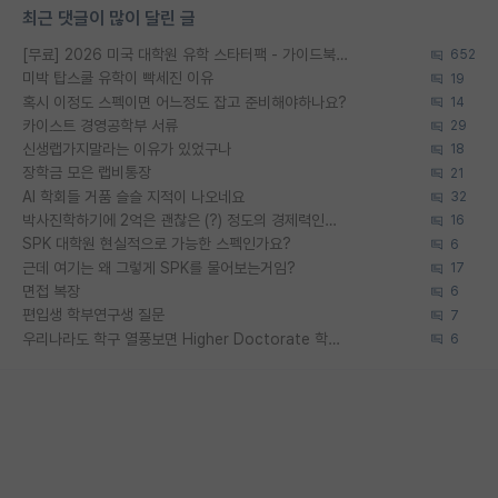
최근 댓글이 많이 달린 글
[무료] 2026 미국 대학원 유학 스타터팩 - 가이드북 & 합격자 컨택메일 템플릿
652
미박 탑스쿨 유학이 빡세진 이유
19
혹시 이정도 스펙이면 어느정도 잡고 준비해야하나요?
14
카이스트 경영공학부 서류
29
신생랩가지말라는 이유가 있었구나
18
장학금 모은 랩비통장
21
AI 학회들 거품 슬슬 지적이 나오네요
32
박사진학하기에 2억은 괜찮은 (?) 정도의 경제력인가요
16
SPK 대학원 현실적으로 가능한 스펙인가요?
6
근데 여기는 왜 그렇게 SPK를 물어보는거임?
17
면접 복장
6
편입생 학부연구생 질문
7
우리나라도 학구 열풍보면 Higher Doctorate 학위가 필요하다고 봅니다.
6