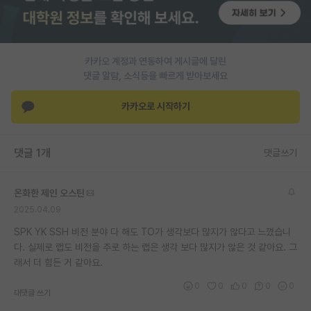
PI 전용 게시판
인문사회 계열 게시판
카카오 계정과 연동하여 게시글에 달린
댓글 알람, 소식등을 빠르게 받아보세요
특수/전문대학원 게시판
반도체/AI 게시판
카카오로 시작하기
장학금/장학생 게시판
댓글 1개
댓글쓰기
학술 정보 게시판
홍보 게시판
온화한 제인 오스틴
2025.04.09
커리어
SPK YK SSH 비전 분야 다 해도 TO가 생각보다 많지가 않다고 느꼈습니
유학교육
다. 실제로 랩도 비전을 주로 하는 랩은 생각 보다 많지가 않은 것 같아요. 그
래서 더 힘든 거 같아요.
이벤트
0
0
0
0
0
대댓글 쓰기
반도체 아카데미