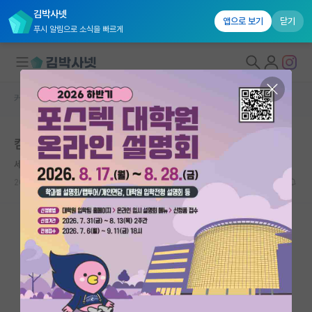
김박사넷
앱으로 보기
닫기
푸시 알림으로 소식을 빠르게
커뮤니티 홈
자유 게시판(아무개랩)
대학원생 모집
컴퓨터비전 학과
국내대학원 정보
세심한 어니스트 헤밍웨이
연구실&오픈랩
2025.04.09
1
1238
커뮤니티
커뮤니티 홈
전체글보기
베스트 게시판
IF 명예의전당