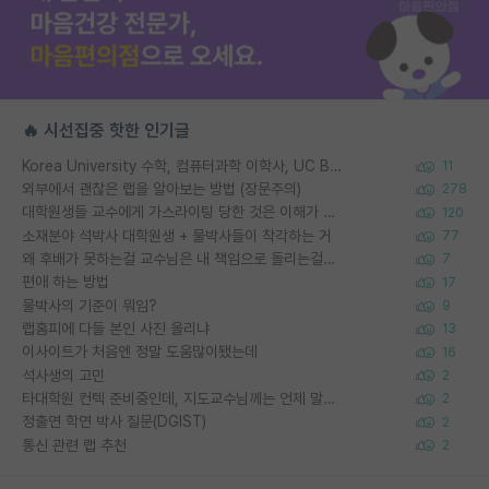
🔥 시선집중 핫한 인기글
Korea University 수학, 컴퓨터과학 이학사, UC Berkeley 산업공학 대학원 공학박사가 되는 것은 쉽지 않겠죠?
11
외부에서 괜찮은 랩을 알아보는 방법 (장문주의)
278
대학원생들 교수에게 가스라이팅 당한 것은 이해가 갑니다. 안타깝네요.
120
소재분야 석박사 대학원생 + 물박사들이 착각하는 거
77
왜 후배가 못하는걸 교수님은 내 책임으로 돌리는걸까요?
7
편애 하는 방법
17
물박사의 기준이 뭐임?
9
랩홈피에 다들 본인 사진 올리냐
13
이사이트가 처음엔 정말 도움많이됐는데
16
석사생의 고민
2
타대학원 컨텍 준비중인데, 지도교수님께는 언제 말씀드려야 할까요?
2
정출연 학연 박사 질문(DGIST)
2
통신 관련 랩 추천
2