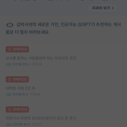
김박사넷의 새로운 거인, 인공지능 김GPT가 추천하는 게시
물로 더 멀리 바라보세요.
명예의전당
교수를 원하는 사람들에게 하는 아조씨의 조언
106
22
25299
명예의전당
대학원 자퇴 2년 후
109
5
17308
명예의전당
학회가서 우연히 포닥인터뷰까지 보고 온 후기
298
41
72431