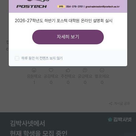
자유 게시판(아무개랩)
2026-27학년도 하반기 포스텍 대학원 온라인 설명회 실시
미국 유학 게시판
미국 대학원 합격 후기 게시판
자세히 보기
컴퓨터 비전이 컴공, ai 대학원, 전기전자 모두 분포해 있던데 과 상관 없이
대학원생 모집 게시판
cv는 대부분 타대생이 들어가기 힘든가요??
하루 동안 이 컨텐츠 보지 않기
대학원 합격 후기 게시판
연구실(PI) 홍보 게시판
응원해요
공감해요
추천해요
궁금해요
별로에요
1
0
0
0
0
석박사 채용 정보 게시판
임용 정보 게시판
게시글 공유
학부 인턴 게시판
취업 게시판
임용 후기 게시판