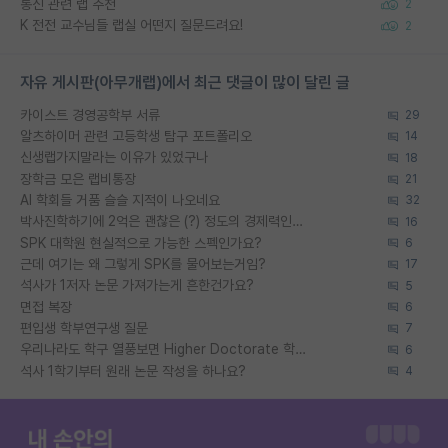
통신 관련 랩 추천
2
K 전전 교수님들 랩실 어떤지 질문드려요!
2
자유 게시판(아무개랩)에서 최근 댓글이 많이 달린 글
카이스트 경영공학부 서류
29
알츠하이머 관련 고등학생 탐구 포트폴리오
14
신생랩가지말라는 이유가 있었구나
18
장학금 모은 랩비통장
21
AI 학회들 거품 슬슬 지적이 나오네요
32
박사진학하기에 2억은 괜찮은 (?) 정도의 경제력인가요
16
SPK 대학원 현실적으로 가능한 스펙인가요?
6
근데 여기는 왜 그렇게 SPK를 물어보는거임?
17
석사가 1저자 논문 가져가는게 흔한건가요?
5
면접 복장
6
편입생 학부연구생 질문
7
우리나라도 학구 열풍보면 Higher Doctorate 학위가 필요하다고 봅니다.
6
석사 1학기부터 원래 논문 작성을 하나요?
4