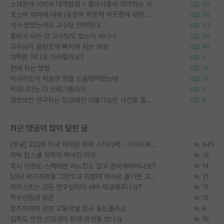
소재분야 석박사 대학원생 + 물박사들이 착각하는 거
72
포스텍 억까에 대해 (동문의 학문적 아웃풋에 대한 반박)
50
석사 받았는데도 교수랑 연락한다.
43
물박사 되는 건 교수탓도 있는거 아니냐
29
교수님이 슬럼프에 빠지게 되는 과정
40
대학원 어디로 가야할까요?
5
편애 하는 방법
12
이사이트가 처음엔 정말 도움많이됐는데
13
커뮤니티는 다 쓰레기통이지
5
정보보안 연구하는 입장에선 식별가능한 사진을 올리는건 비추이긴함
5
최근 댓글이 많이 달린 글
[무료] 2026 미국 대학원 유학 스타터팩 - 가이드북 & 합격자 컨택메일 템플릿
645
미박 탑스쿨 유학이 빡세진 이유
19
혹시 이정도 스펙이면 어느정도 잡고 준비해야하나요?
14
SSH 박사과정을 그만두고 지방대 박사로 옮기면 교수의 꿈은 끝일까요?
21
카이스트는 모든 연구실마다 서버 제공해주나요?
15
학부신입생 질문
12
알츠하이머 관련 고등학생 탐구 포트폴리오
9
입학도 안한 신입생이 원래 관심을 받나요
10