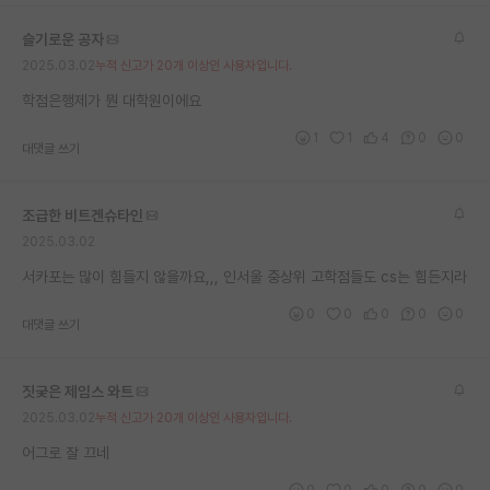
재팬라운지 🌸
슬기로운 공자
2025.03.02
누적 신고가 20개 이상인 사용자입니다.
학점은행제가 뭔 대학원이에요
1
1
4
0
0
대댓글 쓰기
조급한 비트겐슈타인
2025.03.02
서카포는 많이 힘들지 않을까요,,, 인서울 중상위 고학점들도 cs는 힘든지라
0
0
0
0
0
대댓글 쓰기
짓궂은 제임스 와트
2025.03.02
누적 신고가 20개 이상인 사용자입니다.
어그로 잘 끄네
0
0
0
0
0