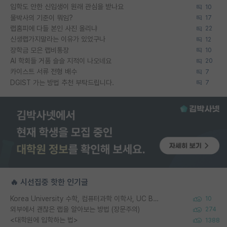
입학도 안한 신입생이 원래 관심을 받나요
10
물박사의 기준이 뭐임?
17
랩홈피에 다들 본인 사진 올리냐
22
신생랩가지말라는 이유가 있었구나
12
장학금 모은 랩비통장
10
AI 학회들 거품 슬슬 지적이 나오네요
20
카이스트 서류 전형 배수
7
DGIST 가는 방법 추천 부탁드립니다.
7
🔥 시선집중 핫한 인기글
Korea University 수학, 컴퓨터과학 이학사, UC Berkeley 산업공학 대학원 공학박사가 되는 것은 쉽지 않겠죠?
10
외부에서 괜찮은 랩을 알아보는 방법 (장문주의)
274
<대학원에 입학하는 법>
1388