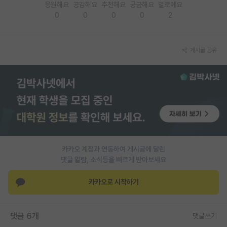
응원해요
공감해요
추천해요
궁금해요
별로에요
0
0
0
0
2
PI 전용 게시판
인문사회 계열 게시판
게시글 공유
특수/전문대학원 게시판
반도체/AI 게시판
장학금/장학생 게시판
학술 정보 게시판
홍보 게시판
카카오 계정과 연동하여 게시글에 달린
커리어
댓글 알람, 소식등을 빠르게 받아보세요
유학교육
카카오로 시작하기
이벤트
댓글 6개
댓글쓰기
반도체 아카데미