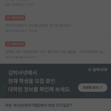
109
5
17242
명예의전당
지거국 임용후기: 연구를 잘하면, 연구로 평가된다.
176
34
56248
명예의전당
대학원 진학 가능할까요?’ 라고 물어보는 이런 질문들… 너무 의미없지 않나요?
214
29
49893
자유 게시판(아무개랩)에서 핫한 인기글은?