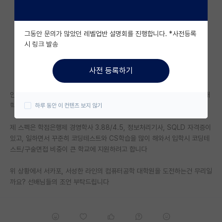
자유 게시판(아무개랩)
그동안 문의가 많았던 레벨업반 설명회를 진행합니다. *사전등록
미국 유학 게시판
시 링크 발송
미국 대학원 합격 후기 게시판
사전 등록하기
대학원생 모집 게시판
안녕하세요 약 3년동안 백엔드 개발자로 근무하다가 더 공부하고 싶어서 대
대학원 합격 후기 게시판
학원을 알아보고 있습니다
하루 동안 이 컨텐츠 보지 않기
연구실(PI) 홍보 게시판
제 스펙은 학점은행제 경영학사 3.88/4.5, 정보처리기사, SQLD 자격증이
석박사 채용 정보 게시판
있고, 일하면서 꾸준히 코딩테스트와 CS학습을 많이 해와서 입학시 코딩테
스트/구술면접 비중이 큰 학교에 지원하려고 합니다
임용 정보 게시판
위 상황에서 서카포, 서성한 라인의 컴퓨터공학 대학원을 도전하는건 무리일
학부 인턴 게시판
까요? 선배님들의 조언 부탁드립니다
취업 게시판
임용 후기 게시판