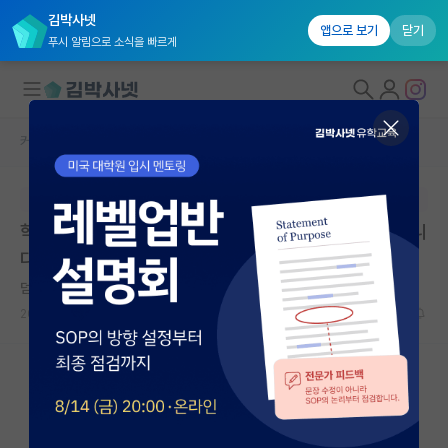
김박사넷
앱으로 보기
닫기
푸시 알림으로 소식을 빠르게
커뮤니티 홈
자유 게시판(아무개랩)
대학원생 모집
본문이 수정되지 않는 박제글입니다.
국내대학원 정보
학점은행제 졸업 후 컴퓨터공학 대학원을 고민하고 있습니
연구실&오픈랩
다
커뮤니티
덤덤한 요하네스 케플러
2025.03.02
6
1928
커뮤니티 홈
전체글보기
베스트 게시판
IF 명예의전당