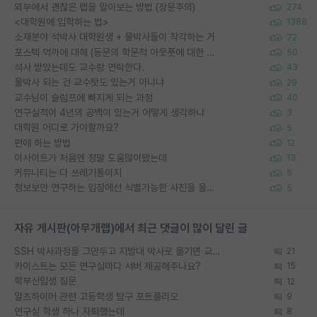
외부에서 괜찮은 랩을 알아보는 방법 (장문주의)
274
<대학원에 입학하는 법>
1388
소재분야 석박사 대학원생 + 물박사들이 착각하는 거
72
포스텍 억까에 대해 (동문의 학문적 아웃풋에 대한 반박)
50
석사 받았는데도 교수랑 연락한다.
43
물박사 되는 건 교수탓도 있는거 아니냐
29
교수님이 슬럼프에 빠지게 되는 과정
40
연구실적이 4년의 공백이 있는거 어떻게 생각하냐
3
대학원 어디로 가야할까요?
5
편애 하는 방법
12
이사이트가 처음엔 정말 도움많이됐는데
13
커뮤니티는 다 쓰레기통이지
5
정보보안 연구하는 입장에선 식별가능한 사진을 올리는건 비추이긴함
5
자유 게시판(아무개랩)에서 최근 댓글이 많이 달린 글
SSH 박사과정을 그만두고 지방대 박사로 옮기면 교수의 꿈은 끝일까요?
21
카이스트는 모든 연구실마다 서버 제공해주나요?
15
학부신입생 질문
12
알츠하이머 관련 고등학생 탐구 포트폴리오
9
연구실 학생 하나 자퇴했는데
8