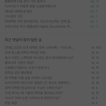
랩홈피에 다들 본인 사진 올리냐
13
이사이트가 처음엔 정말 도움많이됐는데
16
역대급 대학원생 빌런
2
석사생의 고민
2
타대학원 컨텍 준비중인데, 지도교수님께는 언제 말씀드려야 할까요?
2
우리나라도 학구 열풍보면 Higher Doctorate 학위가 필요하다고 봅니다.
3
최근 댓글이 많이 달린 글
[무료] 2026 미국 대학원 유학 스타터팩 - 가이드북 & 합격자 컨택메일 템플릿
652
미박 탑스쿨 유학이 빡세진 이유
19
혹시 이정도 스펙이면 어느정도 잡고 준비해야하나요?
14
물박사의 기준이 뭐임?
22
신생랩가지말라는 이유가 있었구나
16
장학금 모은 랩비통장
21
AI 학회들 거품 슬슬 지적이 나오네요
32
박사진학하기에 2억은 괜찮은 (?) 정도의 경제력인가요
16
SPK 대학원 현실적으로 가능한 스펙인가요?
5
근데 여기는 왜 그렇게 SPK를 물어보는거임?
16
석사가 1저자 논문 가져가는게 흔한건가요?
5
면접 복장
5