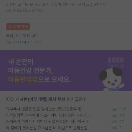
지방대 교수도 못 되서 회사나 갈까 하다가 미국서 교수 된 경우
101
20
43709
명예의전당
졸업, 학계를 떠나며
72
24
15140
자유 게시판(아무개랩)에서 핫한 인기글은?
외부에서 괜찮은 랩을 알아보는 방법 (장문주의)
276
대학원생들 교수에게 가스라이팅 당한 것은 이해가 갑니다. 안타깝네요.
120
소재분야 석박사 대학원생 + 물박사들이 착각하는 거
77
왜 후배가 못하는걸 교수님은 내 책임으로 돌리는걸까요?
7