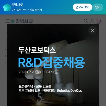
김박사넷
앱으로 보기
닫기
푸시 알림으로 소식을 빠르게
커뮤니티 홈
자유 게시판(아무개랩)
대학원생 모집
대학원 합격하고 인턴 중인데..
국내대학원 정보
산만한 레오나르도 다빈치
연구실&오픈랩
2022.11.30
12
3556
커뮤니티
커뮤니티 홈
전체글보기
베스트 게시판
IF 명예의전당