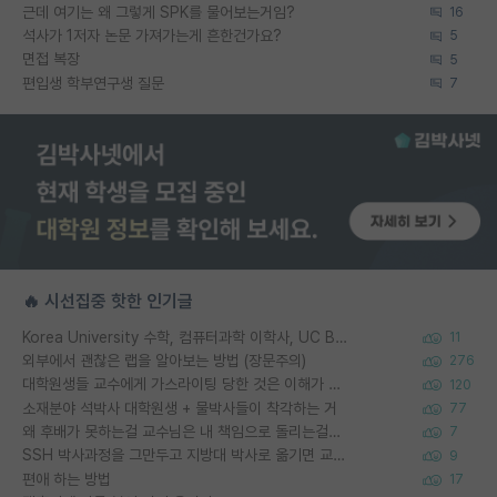
근데 여기는 왜 그렇게 SPK를 물어보는거임?
16
석사가 1저자 논문 가져가는게 흔한건가요?
5
면접 복장
5
편입생 학부연구생 질문
7
🔥 시선집중 핫한 인기글
Korea University 수학, 컴퓨터과학 이학사, UC Berkeley 산업공학 대학원 공학박사가 되는 것은 쉽지 않겠죠?
11
외부에서 괜찮은 랩을 알아보는 방법 (장문주의)
276
대학원생들 교수에게 가스라이팅 당한 것은 이해가 갑니다. 안타깝네요.
120
소재분야 석박사 대학원생 + 물박사들이 착각하는 거
77
왜 후배가 못하는걸 교수님은 내 책임으로 돌리는걸까요?
7
SSH 박사과정을 그만두고 지방대 박사로 옮기면 교수의 꿈은 끝일까요?
9
편애 하는 방법
17