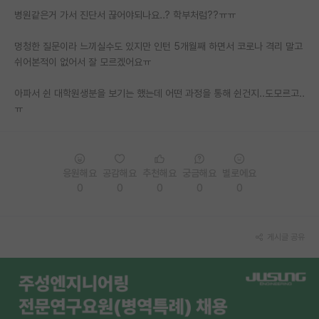
병원같은거 가서 진단서 끊어야되나요..? 학부처럼??ㅠㅠ
PI 전용 게시판
멍청한 질문이라 느끼실수도 있지만 인턴 5개월째 하면서 코로나 격리 말고
인문사회 계열 게시판
쉬어본적이 없어서 잘 모르겠어요ㅠ
특수/전문대학원 게시판
아파서 쉰 대학원생분을 보기는 했는데 어떤 과정을 통해 쉰건지..도모르고..
반도체/AI 게시판
ㅠ
장학금/장학생 게시판
학술 정보 게시판
응원해요
공감해요
추천해요
궁금해요
별로에요
0
0
0
0
0
홍보 게시판
커리어
게시글 공유
유학교육
이벤트
반도체 아카데미