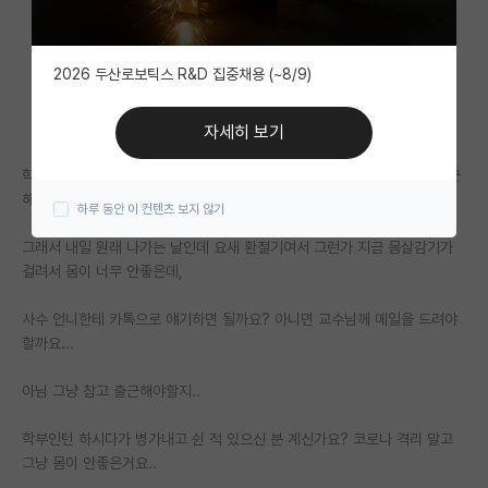
자유 게시판(아무개랩)
2026 두산로보틱스 R&D 집중채용 (~8/9)
미국 유학 게시판
미국 대학원 합격 후기 게시판
자세히 보기
대학원생 모집 게시판
학교수업이랑 병행하느라 주3회만 나가거든요..? 타대라서.. 수목금만 출근
해요.
하루 동안 이 컨텐츠 보지 않기
대학원 합격 후기 게시판
그래서 내일 원래 나가는 날인데 요새 환절기여서 그런가 지금 몸살감기가
연구실(PI) 홍보 게시판
걸려서 몸이 너무 안좋은데,
석박사 채용 정보 게시판
사수 언니한테 카톡으로 얘기하면 될까요? 아니면 교수님께 메일을 드려야
할까요...
임용 정보 게시판
학부 인턴 게시판
아님 그냥 참고 출근해야할지..
취업 게시판
학부인턴 하시다가 병가내고 쉰 적 있으신 분 계신가요? 코로나 격리 말고
그냥 몸이 안좋은거요..
임용 후기 게시판