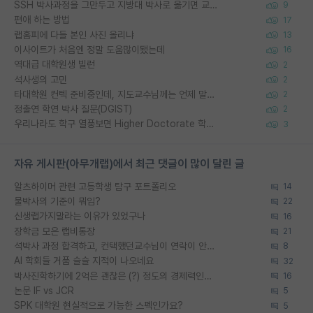
SSH 박사과정을 그만두고 지방대 박사로 옮기면 교수의 꿈은 끝일까요?
9
편애 하는 방법
17
랩홈피에 다들 본인 사진 올리냐
13
이사이트가 처음엔 정말 도움많이됐는데
16
역대급 대학원생 빌런
2
석사생의 고민
2
타대학원 컨텍 준비중인데, 지도교수님께는 언제 말씀드려야 할까요?
2
정출연 학연 박사 질문(DGIST)
2
우리나라도 학구 열풍보면 Higher Doctorate 학위가 필요하다고 봅니다.
3
자유 게시판(아무개랩)에서 최근 댓글이 많이 달린 글
알츠하이머 관련 고등학생 탐구 포트폴리오
14
물박사의 기준이 뭐임?
22
신생랩가지말라는 이유가 있었구나
16
장학금 모은 랩비통장
21
석박사 과정 합격하고, 컨택했던교수님이 연락이 안됩니다...
8
AI 학회들 거품 슬슬 지적이 나오네요
32
박사진학하기에 2억은 괜찮은 (?) 정도의 경제력인가요
16
논문 IF vs JCR
5
SPK 대학원 현실적으로 가능한 스펙인가요?
5