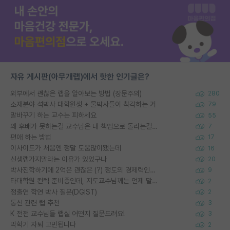
자유 게시판(아무개랩)에서 핫한 인기글은?
외부에서 괜찮은 랩을 알아보는 방법 (장문주의)
280
소재분야 석박사 대학원생 + 물박사들이 착각하는 거
79
말바꾸기 하는 교수는 피하세요
55
왜 후배가 못하는걸 교수님은 내 책임으로 돌리는걸까요?
7
편애 하는 방법
17
이사이트가 처음엔 정말 도움많이됐는데
16
신생랩가지말라는 이유가 있었구나
20
박사진학하기에 2억은 괜찮은 (?) 정도의 경제력인가요
9
타대학원 컨텍 준비중인데, 지도교수님께는 언제 말씀드려야 할까요?
2
정출연 학연 박사 질문(DGIST)
2
통신 관련 랩 추천
3
K 전전 교수님들 랩실 어떤지 질문드려요!
3
막학기 자퇴 고민됩니다
2