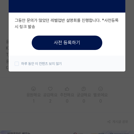
자유 게시판(아무개랩)
그동안 문의가 많았던 레벨업반 설명회를 진행합니다. *사전등록
미국 유학 게시판
시 링크 발송
미국 대학원 합격 후기 게시판
음... 된거 같군요.
사전 등록하기
대학원생 모집 게시판
KAIST 장학생 말고 국비 장학생 신청하라고 하시네요.
T/O가 마침 교수님 연구실에 있다고.
대학원 합격 후기 게시판
운이 엄청 좋네요 이거.
하루 동안 이 컨텐츠 보지 않기
다른 분들도 건승을 빕니다.
연구실(PI) 홍보 게시판
석박사 채용 정보 게시판
응원해요
공감해요
추천해요
궁금해요
별로에요
임용 정보 게시판
1
2
0
0
0
학부 인턴 게시판
취업 게시판
게시글 공유
임용 후기 게시판