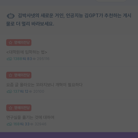
김박사넷의 새로운 거인, 인공지능 김GPT가 추천하는 게시
물로 더 멀리 바라보세요.
명예의전당
<대학원에 입학하는 법>
1388
83
295116
명예의전당
요즘 글 올라오는 꼬라지보니 개혁이 필요하다
137
12
20100
명예의전당
연구실을 옮기는 것에 대하여
168
33
32946