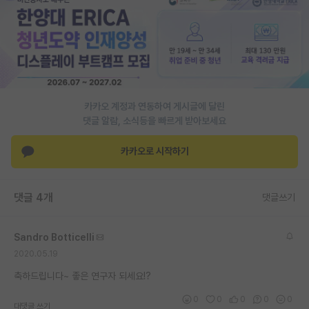
PI 전용 게시판
인문사회 계열 게시판
특수/전문대학원 게시판
반도체/AI 게시판
카카오 계정과 연동하여 게시글에 달린
댓글 알람, 소식등을 빠르게 받아보세요
장학금/장학생 게시판
카카오로 시작하기
학술 정보 게시판
홍보 게시판
댓글 4개
댓글쓰기
커리어
Sandro Botticelli
유학교육
2020.05.19
이벤트
축하드립니다~ 좋은 연구자 되세요!?
반도체 아카데미
0
0
0
0
0
대댓글 쓰기