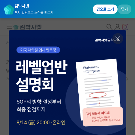
김박사넷
앱으로 보기
닫기
푸시 알림으로 소식을 빠르게
커뮤니티 홈
자유 게시판(아무개랩)
대학원생 모집
카이스트 대학원 면담 갔다 왔습니다.
국내대학원 정보
Walt Whitman
연구실&오픈랩
2020.05.19
4
7962
커뮤니티
커뮤니티 홈
전체글보기
베스트 게시판
IF 명예의전당