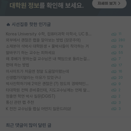
🔥 시선집중 핫한 인기글
Korea University 수학, 컴퓨터과학 이학사, UC Berkeley 산업공학 대학원 공학박사가 되는 것은 쉽지 않겠죠?
11
외부에서 괜찮은 랩을 알아보는 방법 (장문주의)
280
소재분야 석박사 대학원생 + 물박사들이 착각하는 거
79
말바꾸기 하는 교수는 피하세요
55
왜 후배가 못하는걸 교수님은 내 책임으로 돌리는걸까요?
7
편애 하는 방법
17
이사이트가 처음엔 정말 도움많이됐는데
16
신생랩가지말라는 이유가 있었구나
20
박사진학하기에 2억은 괜찮은 (?) 정도의 경제력인가요
9
타대학원 컨텍 준비중인데, 지도교수님께는 언제 말씀드려야 할까요?
2
정출연 학연 박사 질문(DGIST)
2
통신 관련 랩 추천
3
K 전전 교수님들 랩실 어떤지 질문드려요!
3
최근 댓글이 많이 달린 글