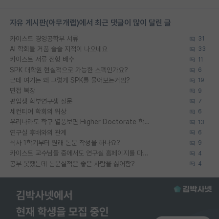
자유 게시판(아무개랩)에서 최근 댓글이 많이 달린 글
카이스트 경영공학부 서류
31
AI 학회들 거품 슬슬 지적이 나오네요
33
카이스트 서류 전형 배수
11
SPK 대학원 현실적으로 가능한 스펙인가요?
6
근데 여기는 왜 그렇게 SPK를 물어보는거임?
19
면접 복장
9
편입생 학부연구생 질문
7
세컨티어 학회의 위상
6
우리나라도 학구 열풍보면 Higher Doctorate 학위가 필요하다고 봅니다.
13
연구실 후배와의 관계
6
석사 1학기부터 원래 논문 작성을 하나요?
9
카이스트 교수님들 중에서도 연구실 홈페이지를 마련 안 하신 분들이 계시던데
4
공부 못했는데 논문실적은 좋은 사람을 싫어함?
4