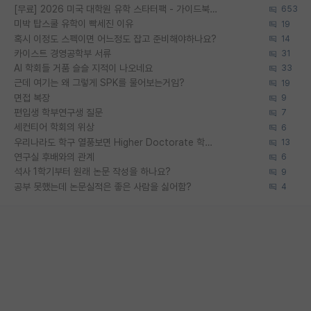
[무료] 2026 미국 대학원 유학 스타터팩 - 가이드북 & 합격자 컨택메일 템플릿
653
미박 탑스쿨 유학이 빡세진 이유
19
혹시 이정도 스펙이면 어느정도 잡고 준비해야하나요?
14
카이스트 경영공학부 서류
31
AI 학회들 거품 슬슬 지적이 나오네요
33
근데 여기는 왜 그렇게 SPK를 물어보는거임?
19
면접 복장
9
편입생 학부연구생 질문
7
세컨티어 학회의 위상
6
우리나라도 학구 열풍보면 Higher Doctorate 학위가 필요하다고 봅니다.
13
연구실 후배와의 관계
6
석사 1학기부터 원래 논문 작성을 하나요?
9
공부 못했는데 논문실적은 좋은 사람을 싫어함?
4