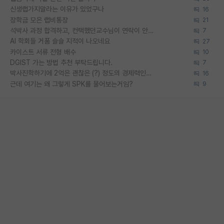
신생랩가지말라는 이유가 있었구나
16
장학금 모은 랩비통장
21
석박사 과정 합격하고, 컨택했던교수님이 연락이 안됩니다...
7
AI 학회들 거품 슬슬 지적이 나오네요
27
카이스트 서류 전형 배수
10
DGIST 가는 방법 추천 부탁드립니다.
7
박사진학하기에 2억은 괜찮은 (?) 정도의 경제력인가요
16
근데 여기는 왜 그렇게 SPK를 물어보는거임?
9