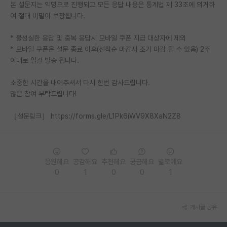
본 설문지는 익명으로 진행되고 모든 응답 내용은 통계법 제 33조에 의거하
PI 전용 게시판
여 절대 비밀이 보장됩니다.
인문사회 계열 게시판
* 불성실한 응답 및 중복 응답시 모바일 쿠폰 지급 대상자에 제외
* 모바일 쿠폰은 설문 종료 이후(선착순 마감시 조기 마감 될 수 있음) 2주
특수/전문대학원 게시판
이내로 일괄 발송 됩니다.
반도체/AI 게시판
소중한 시간을 내어주셔서 다시 한번 감사드립니다.
많은 참여 부탁드립니다!
장학금/장학생 게시판
［설문링크］ https://forms.gle/L1Pk6iWV9X8XaN2Z8
학술 정보 게시판
홍보 게시판
커리어
응원해요
공감해요
추천해요
궁금해요
별로에요
0
1
0
0
1
유학교육
이벤트
게시글 공유
반도체 아카데미