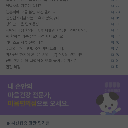
물박사의 기준이 뭐임?
22
랩홈피에 다들 본인 사진 올리냐
23
신생랩가지말라는 이유가 있었구나
16
장학금 모은 랩비통장
21
석박사 과정 합격하고, 컨택했던교수님이 연락이 안됩니다...
7
AI 학회들 거품 슬슬 지적이 나오네요
27
카이스트 서류 전형 배수
10
DGIST 가는 방법 추천 부탁드립니다.
7
박사진학하기에 2억은 괜찮은 (?) 정도의 경제력인가요
16
근데 여기는 왜 그렇게 SPK를 물어보는거임?
9
면접 복장
5
🔥 시선집중 핫한 인기글