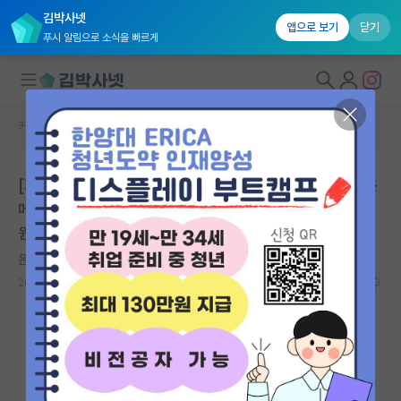
김박사넷
앱으로 보기
닫기
푸시 알림으로 소식을 빠르게
커뮤니티 홈
자유 게시판(아무개랩)
대학원생 모집
[재업] 설문조사에 참여해주시는 모든분들께 빽다방 혹은
국내대학원 정보
메가커피 기프티콘을 보내드립니다!(대상:이공계열 대학
연구실&오픈랩
원생)
커뮤니티
온화한 존 내시
2022.10.19
0
2572
커뮤니티 홈
전체글보기
베스트 게시판
IF 명예의전당