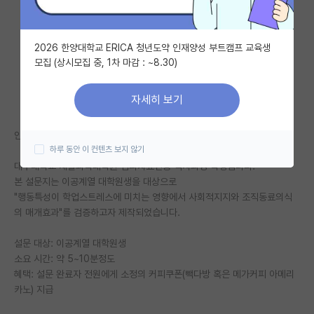
자유 게시판(아무개랩)
2026 한양대학교 ERICA 청년도약 인재양성 부트캠프 교육생
미국 유학 게시판
모집 (상시모집 중, 1차 마감 : ~8.30)
미국 대학원 합격 후기 게시판
자세히 보기
대학원생 모집 게시판
안녕하십니까?
대학원 합격 후기 게시판
하루 동안 이 컨텐츠 보지 않기
대구대학교 재활과학대학원 심리치료전공 석사과정 학생입니다.
연구실(PI) 홍보 게시판
본 설문지는 이공계열 대학원생을 대상으로
석박사 채용 정보 게시판
"행동특성이 학업스트레스에 미치는 영향에서 사회적지지와 조직동료의식
의 매개효과"를 검증하고자 제작되었습니다.
임용 정보 게시판
설문 대상: 이공계열 대학원생
학부 인턴 게시판
소요 시간: 약 5~10분정도
혜택: 설문 완료자 전원에게 소정의 커피쿠폰(빽다방 혹은 메가커피 아메리
취업 게시판
카노) 지급
임용 후기 게시판