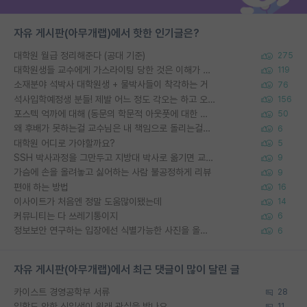
자유 게시판(아무개랩)에서 핫한 인기글은?
대학원 월급 정리해준다 (공대 기준)
275
대학원생들 교수에게 가스라이팅 당한 것은 이해가 갑니다. 안타깝네요.
119
소재분야 석박사 대학원생 + 물박사들이 착각하는 거
76
석사입학예정생 분들! 제발 어느 정도 각오는 하고 오세요.
156
포스텍 억까에 대해 (동문의 학문적 아웃풋에 대한 반박)
50
왜 후배가 못하는걸 교수님은 내 책임으로 돌리는걸까요?
6
대학원 어디로 가야할까요?
5
SSH 박사과정을 그만두고 지방대 박사로 옮기면 교수의 꿈은 끝일까요?
9
가슴에 손을 올려놓고 싫어하는 사람 불공정하게 리뷰
9
편애 하는 방법
16
이사이트가 처음엔 정말 도움많이됐는데
14
커뮤니티는 다 쓰레기통이지
6
정보보안 연구하는 입장에선 식별가능한 사진을 올리는건 비추이긴함
6
자유 게시판(아무개랩)에서 최근 댓글이 많이 달린 글
카이스트 경영공학부 서류
28
입학도 안한 신입생이 원래 관심을 받나요
11