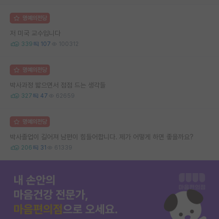
명예의전당
저 미국 교수입니다
339
107
100312
명예의전당
박사과정 밟으면서 점점 드는 생각들
327
47
62659
명예의전당
박사졸업이 길어져 남편이 힘들어합니다. 제가 어떻게 하면 좋을까요?
206
31
61339