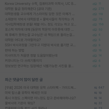
Korea University 수학, 컴퓨터과학 이학사, UC Berkeley 산업공학 대학원 공학박사가 되는 것은 쉽지 않겠죠?
11
대학원 월급 정리해준다 (공대 기준)
275
대학원생들 교수에게 가스라이팅 당한 것은 이해가 갑니다. 안타깝네요.
119
소재분야 석박사 대학원생 + 물박사들이 착각하는 거
76
석사입학예정생 분들! 제발 어느 정도 각오는 하고 오세요.
156
포스텍 억까에 대해 (동문의 학문적 아웃풋에 대한 반박)
50
왜 후배가 못하는걸 교수님은 내 책임으로 돌리는걸까요?
6
대학원 어디로 가야할까요?
5
SSH 박사과정을 그만두고 지방대 박사로 옮기면 교수의 꿈은 끝일까요?
9
편애 하는 방법
16
이사이트가 처음엔 정말 도움많이됐는데
14
커뮤니티는 다 쓰레기통이지
6
정보보안 연구하는 입장에선 식별가능한 사진을 올리는건 비추이긴함
6
최근 댓글이 많이 달린 글
[무료] 2026 미국 대학원 유학 스타터팩 - 가이드북 & 합격자 컨택메일 템플릿
647
미박 탑스쿨 유학이 빡세진 이유
19
혹시 이정도 스펙이면 어느정도 잡고 준비해야하나요?
14
물박사의 기준이 뭐임?
22
랩홈피에 다들 본인 사진 올리냐
23