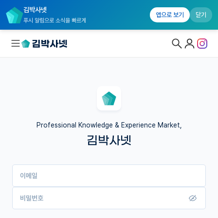
김박사넷
앱으로 보기
닫기
푸시 알림으로 소식을 빠르게
대학원생 모집
국내대학원 정보
연구실&오픈랩
Professional Knowledge & Experience Market,
김박사넷
커뮤니티
커리어
이메일
유학교육
이벤트
비밀번호
반도체 아카데미