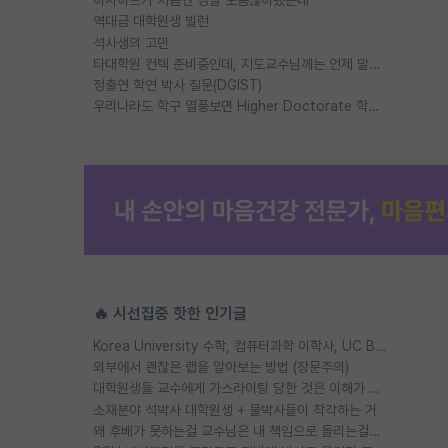
역대급 대학원생 빌런
석사생의 고민
타대학원 컨텍 준비중인데, 지도교수님께는 언제 말씀드려야 할까요?
정출연 학연 박사 질문(DGIST)
우리나라도 학구 열풍보면 Higher Doctorate 학위가 필요하다고 봅니다.
🔥 시선집중 핫한 인기글
Korea University 수학, 컴퓨터과학 이학사, UC Berkeley 산업공학 대학원 공학박사가 되는 것은 쉽지 않겠죠?
외부에서 괜찮은 랩을 알아보는 방법 (장문주의)
대학원생들 교수에게 가스라이팅 당한 것은 이해가 갑니다. 안타깝네요.
소재분야 석박사 대학원생 + 물박사들이 착각하는 거
왜 후배가 못하는걸 교수님은 내 책임으로 돌리는걸까요?