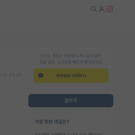
카카오 계정과 연동하여 게시글에 달린
댓글 알람, 소식등을 빠르게 받아보세요
기
댓글 알람
카카오로 시작하기
글쓰기
가장 핫한 댓글은?
가지마라. 신생랩이고 내가 석사 3학기차인데 최고참인데 나도 아무것도 모르는데 교수가 후배들 왜 논문 교육 안시키냐. 논문 왜 안 써오냐 닦달한다