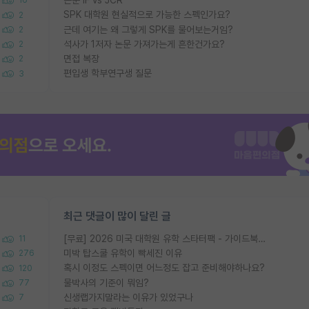
16
SPK 대학원 현실적으로 가능한 스펙인가요?
2
근데 여기는 왜 그렇게 SPK를 물어보는거임?
2
석사가 1저자 논문 가져가는게 흔한건가요?
2
면접 복장
2
편입생 학부연구생 질문
3
최근 댓글이 많이 달린 글
[무료] 2026 미국 대학원 유학 스타터팩 - 가이드북 & 합격자 컨택메일 템플릿
11
미박 탑스쿨 유학이 빡세진 이유
276
혹시 이정도 스펙이면 어느정도 잡고 준비해야하나요?
120
물박사의 기준이 뭐임?
77
신생랩가지말라는 이유가 있었구나
7