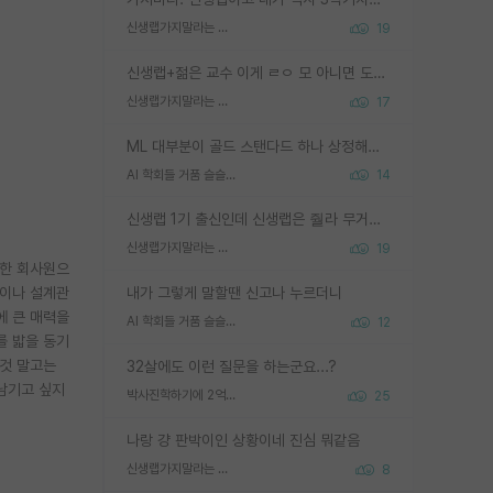
신생랩가지말라는 이유가 있었구나
19
신생랩+젊은 교수 이게 ㄹㅇ 모 아니면 도인듯.
신생랩가지말라는 이유가 있었구나
17
ML 대부분이 골드 스탠다드 하나 상정해놓고 (벤치마크 데이터셋이 여러 개면 여러 개 상정) 그거 얼마나 잘 맞추나 싸움임 가끔 번뜩이는 설계 철학을 보여주는 논문들도 있지만 대부분 그거 성적 얼마나 더 올리느라에 혈안이 되어 있는 측면이 잇음
AI 학회들 거품 슬슬 지적이 나오네요
14
신생랩 1기 출신인데 신생랩은 줠라 무거운 바벨 같은거임. 들면 대박인데 못들면 깔려 죽음. 아무도 알려주지 않는 환경에서 자생해야하지만, 일단 살아남았다면 그 어떤 사람보다 악착같고 생존력 높은 사람으로 거듭날 수 있음
신생랩가지말라는 이유가 있었구나
19
범한 회사원으
습이나 설계관
내가 그렇게 말할땐 신고나 누르더니
에 큰 매력을
AI 학회들 거품 슬슬 지적이 나오네요
12
를 밟을 동기
 것 말고는
32살에도 이런 질문을 하는군요...?
남기고 싶지
박사진학하기에 2억은 괜찮은 (?) 정도의 경제력인가요
25
나랑 걍 판박이인 상황이네 진심 뭐같음
신생랩가지말라는 이유가 있었구나
8