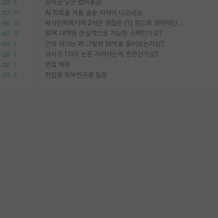
장학금 모은 랩비통장
9
AI 학회들 거품 슬슬 지적이 나오네요
17
박사진학하기에 2억은 괜찮은 (?) 정도의 경제력인가요
13
SPK 대학원 현실적으로 가능한 스펙인가요?
16
근데 여기는 왜 그렇게 SPK를 물어보는거임?
2
석사가 1저자 논문 가져가는게 흔한건가요?
2
면접 복장
2
편입생 학부연구생 질문
3