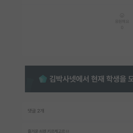
응원해요
0
댓글 2개
즐거운 쇠렌 키르케고르