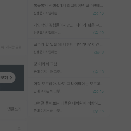
복불복임 신생랩 1기 최고참이면 교수한테 직접 지도받는 시간이 매우 많음 제대로 된 교수라면 말이지 그게 아니라면 그냥 넌 해방 불가능한 노예 1호에 감점쓰레기통이 되는거고
신생랩가지말라는 이유가 있었구나
10
개인적인 경험들이지만.... 나이가 젊은 교수일수록 꼰대라는 가면을 쓴 채로 무례함을 행동하는 경우가 거의 90% 정도였음. 나이가 어린데 다른 또래들과 달리 명예, 권력, 재력까지 얻었으니 세상 다 가진 기분이겠지. 오히러 나이 든 교수들이 행동과 말을 더 조심하시더라.
신생랩가지말라는 이유가 있었구나
10
교수가 할 일을 왜 너한테 떠넘기냐? 이건 교수가 제대로 잘 알지 못하는 경우일텐데...
게시글 공유
신생랩가지말라는 이유가 있었구나
8
걍 애라서 그럼
근데 여기는 왜 그렇게 SPK를 물어보는거임?
13
아직 모르잖아. 나도 그 나이때에는 모르고 평가 받고 안심하고 싶었어.
근데 여기는 왜 그렇게 SPK를 물어보는거임?
15
그런걸 물어보는 애들은 대학원에 적합하지 않다
댓글쓰기
근데 여기는 왜 그렇게 SPK를 물어보는거임?
16