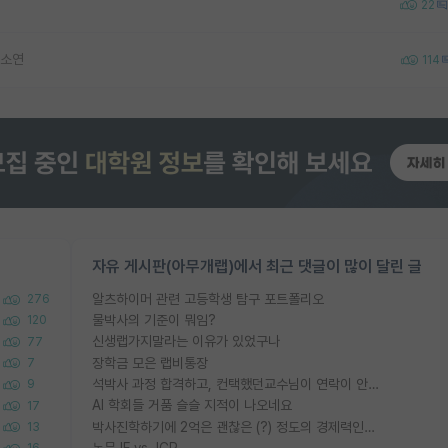
22
하소연
114
자유 게시판(아무개랩)에서 최근 댓글이 많이 달린 글
알츠하이머 관련 고등학생 탐구 포트폴리오
276
물박사의 기준이 뭐임?
120
신생랩가지말라는 이유가 있었구나
77
장학금 모은 랩비통장
7
석박사 과정 합격하고, 컨택했던교수님이 연락이 안됩니다...
9
AI 학회들 거품 슬슬 지적이 나오네요
17
박사진학하기에 2억은 괜찮은 (?) 정도의 경제력인가요
13
논문 IF vs JCR