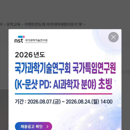
어
유학교육
이벤트
반도체 아카데미
재팬라운지 🌸
스크랩
신고하