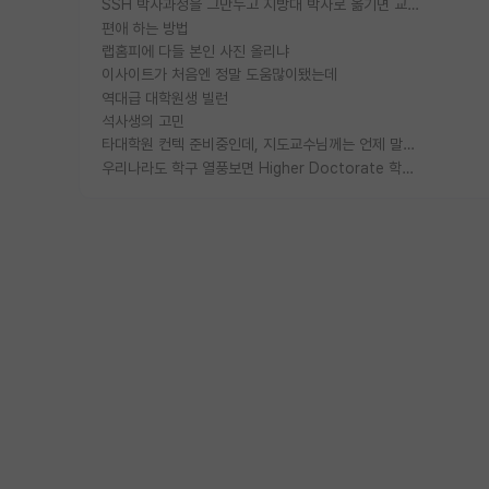
SSH 박사과정을 그만두고 지방대 박사로 옮기면 교수의 꿈은 끝일까요?
편애 하는 방법
랩홈피에 다들 본인 사진 올리냐
이사이트가 처음엔 정말 도움많이됐는데
역대급 대학원생 빌런
석사생의 고민
타대학원 컨텍 준비중인데, 지도교수님께는 언제 말씀드려야 할까요?
우리나라도 학구 열풍보면 Higher Doctorate 학위가 필요하다고 봅니다.