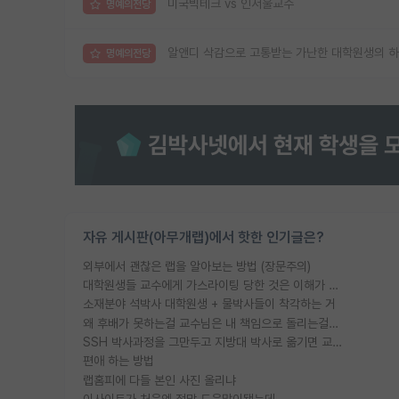
미국빅테크 vs 인서울교수
명예의전당
알앤디 삭감으로 고통받는 가난한 대학원생의 
명예의전당
자유 게시판(아무개랩)에서 핫한 인기글은?
외부에서 괜찮은 랩을 알아보는 방법 (장문주의)
대학원생들 교수에게 가스라이팅 당한 것은 이해가 갑니다. 안타깝네요.
소재분야 석박사 대학원생 + 물박사들이 착각하는 거
왜 후배가 못하는걸 교수님은 내 책임으로 돌리는걸까요?
SSH 박사과정을 그만두고 지방대 박사로 옮기면 교수의 꿈은 끝일까요?
편애 하는 방법
랩홈피에 다들 본인 사진 올리냐
이사이트가 처음엔 정말 도움많이됐는데