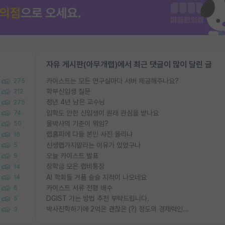
자유 게시판(아무개랩)에서 최근 댓글이 많이 달린 글
카이스트는 모든 연구실마다 서버 제공해주나요?
275
학부신입생 질문
212
정년 4년 남은 교수님
275
입학도 안한 신입생이 원래 관심을 받나요
74
물박사의 기준이 뭐임?
50
랩홈피에 다들 본인 사진 올리냐
16
신생랩가지말라는 이유가 있었구나
5
오늘 카이스트 발표
9
장학금 모은 랩비통장
14
AI 학회들 거품 슬슬 지적이 나오네요
14
카이스트 서류 전형 배수
6
DGIST 가는 방법 추천 부탁드립니다.
5
박사진학하기에 2억은 괜찮은 (?) 정도의 경제력인가요
3