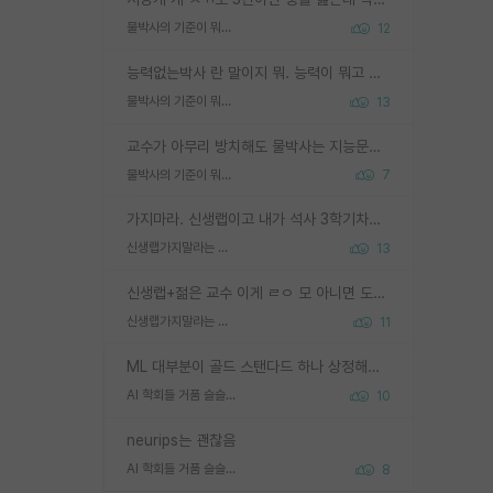
물박사의 기준이 뭐임?
12
능력없는박사 란 말이지 뭐. 능력이 뭐고 능력이 있다는게 뭔지는 사람마다 기준이 다르니까 얘기해봐야 서로 자기 기준만 얘기해서 논쟁이 끝이 안나고. 주위에서 능력있고 야심있는 신입생이 교수가 유의미한 피드백을 아예 안주면서 제대로된 과제에 참여해볼 기회도 제공하지 않고 잡일 뺑뺑이만 돌려서 맨날 단순작업만 하면서 밤새다가 눈빛이 점점 죽어가는걸 본 사람은 물박사는 교수탓이라고 하고, 교수는 이것저것 알려도 주고 기회도 주고 사수 동기 붙여주면서 어떻게든 끌고가려고 하는데 본인이 매일 뺀질거리면서 출근 하는둥마는둥 하다가 기껏 와서도 폰이나 쳐다보다가 실험 망치고 저녁약속있어서 먼저 가볼게요~ 하는걸 본 사람은 물박사는 본인탓이라고 함.
물박사의 기준이 뭐임?
13
교수가 아무리 방치해도 물박사는 지능문제고 본인 의지 문제임. 만물 교수탓 하는 애들이 이상한거임.
물박사의 기준이 뭐임?
7
가지마라. 신생랩이고 내가 석사 3학기차인데 최고참인데 나도 아무것도 모르는데 교수가 후배들 왜 논문 교육 안시키냐. 논문 왜 안 써오냐 닦달한다
신생랩가지말라는 이유가 있었구나
13
신생랩+젊은 교수 이게 ㄹㅇ 모 아니면 도인듯.
신생랩가지말라는 이유가 있었구나
11
ML 대부분이 골드 스탠다드 하나 상정해놓고 (벤치마크 데이터셋이 여러 개면 여러 개 상정) 그거 얼마나 잘 맞추나 싸움임 가끔 번뜩이는 설계 철학을 보여주는 논문들도 있지만 대부분 그거 성적 얼마나 더 올리느라에 혈안이 되어 있는 측면이 잇음
AI 학회들 거품 슬슬 지적이 나오네요
10
neurips는 괜찮음
AI 학회들 거품 슬슬 지적이 나오네요
8