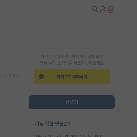
카카오 계정과 연동하여 게시글에 달린
댓글 알람, 소식등을 빠르게 받아보세요
기
댓글 알람
카카오로 시작하기
글쓰기
가장 핫한 댓글은?
서당개 개 ㅅㄲ도 3년이면 풍월 읊는데 박사 5년 이상 대리고 있으면서 물된건 교수 탓 맞는ㄱ게 거기가 서당이 아니란 소리임