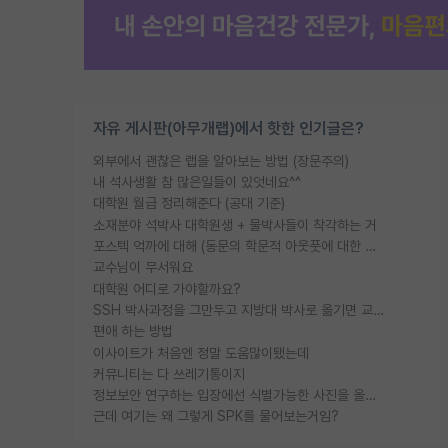
자유 게시판(아무개랩)에서 핫한 인기글은?
외부에서 괜찮은 랩을 알아보는 방법 (장문주의)
내 석사생활 참 많은일들이 있엇네요^^
대학원 월급 정리해준다 (공대 기준)
소재분야 석박사 대학원생 + 물박사들이 착각하는 거
포스텍 억까에 대해 (동문의 학문적 아웃풋에 대한 반박)
교수님이 무서워요
대학원 어디로 가야할까요?
SSH 박사과정을 그만두고 지방대 박사로 옮기면 교수의 꿈은 끝일까요?
편애 하는 방법
이사이트가 처음엔 정말 도움많이됐는데
커뮤니티는 다 쓰레기통이지
정보보안 연구하는 입장에선 식별가능한 사진을 올리는건 비추이긴함
근데 여기는 왜 그렇게 SPK를 물어보는거임?