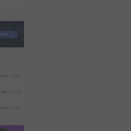
29
49903
34
76719
47
105168