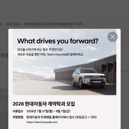
어
유학교육
이벤트
반도체 아카데미
재팬라운지 🌸
채용제의가 왔는데..
스크랩
신고하