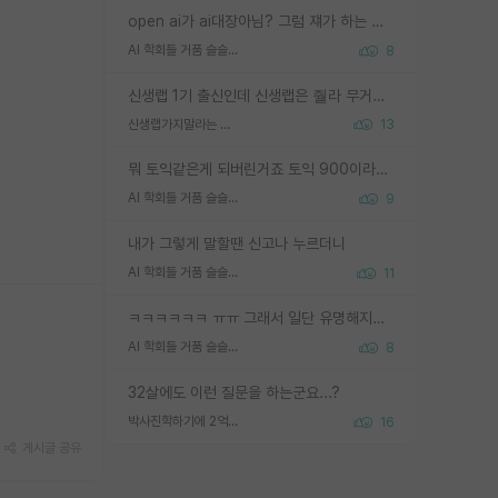
open ai가 ai대장아님? 그럼 쟤가 하는 말이 다 맞겠네
AI 학회들 거품 슬슬 지적이 나오네요
8
신생랩 1기 출신인데 신생랩은 줠라 무거운 바벨 같은거임. 들면 대박인데 못들면 깔려 죽음. 아무도 알려주지 않는 환경에서 자생해야하지만, 일단 살아남았다면 그 어떤 사람보다 악착같고 생존력 높은 사람으로 거듭날 수 있음
신생랩가지말라는 이유가 있었구나
13
뭐 토익같은게 되버린거죠 토익 900이라고 영어잘하는건 아닙니다만 잘하는사람은 다 900을 넘는 그런
AI 학회들 거품 슬슬 지적이 나오네요
9
내가 그렇게 말할땐 신고나 누르더니
AI 학회들 거품 슬슬 지적이 나오네요
11
ㅋㅋㅋㅋㅋㅋ ㅠㅠ 그래서 일단 유명해지는게 중요한거같습니다
AI 학회들 거품 슬슬 지적이 나오네요
8
32살에도 이런 질문을 하는군요...?
박사진학하기에 2억은 괜찮은 (?) 정도의 경제력인가요
16
게시글 공유