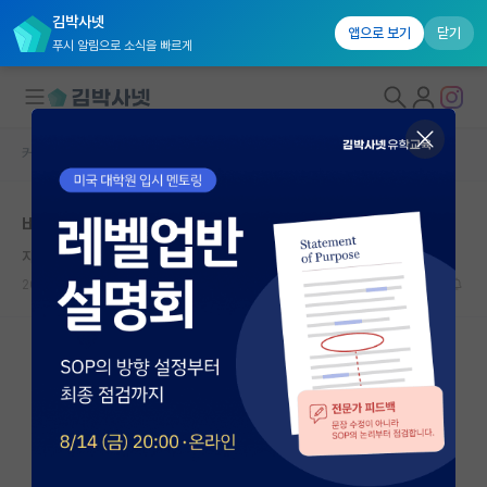
김박사넷
앱으로 보기
닫기
푸시 알림으로 소식을 빠르게
커뮤니티 홈
자유 게시판(아무개랩)
대학원생 모집
바이오 센서 괜찮을까요?
국내대학원 정보
자상한 빌헬름 뢴트겐
연구실&오픈랩
2021.11.15
10
4141
커뮤니티
커뮤니티 홈
전체글보기
베스트 게시판
IF 명예의전당