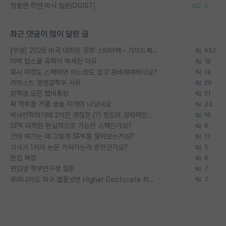
정출연 학연 박사 질문(DGIST)
2
최근 댓글이 많이 달린 글
[무료] 2026 미국 대학원 유학 스타터팩 - 가이드북 & 합격자 컨택메일 템플릿
652
미박 탑스쿨 유학이 빡세진 이유
19
혹시 이정도 스펙이면 어느정도 잡고 준비해야하나요?
14
카이스트 경영공학부 서류
29
장학금 모은 랩비통장
21
AI 학회들 거품 슬슬 지적이 나오네요
33
박사진학하기에 2억은 괜찮은 (?) 정도의 경제력인가요
16
SPK 대학원 현실적으로 가능한 스펙인가요?
6
근데 여기는 왜 그렇게 SPK를 물어보는거임?
17
석사가 1저자 논문 가져가는게 흔한건가요?
5
면접 복장
6
편입생 학부연구생 질문
7
우리나라도 학구 열풍보면 Higher Doctorate 학위가 필요하다고 봅니다.
7