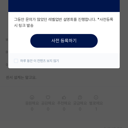
자유 게시판(아무개랩)
그동안 문의가 많았던 레벨업반 설명회를 진행합니다. *사전등록
미국 유학 게시판
시 링크 발송
미국 대학원 합격 후기 게시판
바이오센서 활용해서 뭐 피부에 잘 붙히는 웨어러블 분야나
사전 등록하기
대학원생 모집 게시판
머신러닝과 융합한 바이오 센서 분야나
대학원 합격 후기 게시판
하루 동안 이 컨텐츠 보지 않기
이쪽으로요.
연구실(PI) 홍보 게시판
센서 설계는 말고요.
석박사 채용 정보 게시판
임용 정보 게시판
학부 인턴 게시판
응원해요
공감해요
추천해요
궁금해요
별로에요
0
0
0
0
1
취업 게시판
임용 후기 게시판