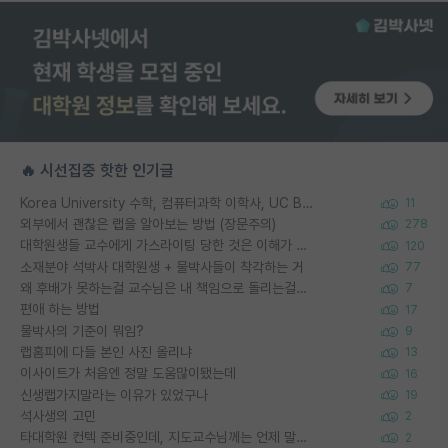
🔥 시선집중 핫한 인기글
Korea University 수학, 컴퓨터과학 이학사, UC Berkeley 산업공학 대학원 공학박사가 되는 것은 쉽지 않겠죠?
11
외부에서 괜찮은 랩을 알아보는 방법 (장문주의)
278
대학원생들 교수에게 가스라이팅 당한 것은 이해가 갑니다. 안타깝네요.
120
소재분야 석박사 대학원생 + 물박사들이 착각하는 거
77
왜 후배가 못하는걸 교수님은 내 책임으로 돌리는걸까요?
7
편애 하는 방법
17
물박사의 기준이 뭐임?
9
랩홈피에 다들 본인 사진 올리냐
13
이사이트가 처음엔 정말 도움많이됐는데
16
신생랩가지말라는 이유가 있었구나
19
석사생의 고민
2
타대학원 컨텍 준비중인데, 지도교수님께는 언제 말씀드려야 할까요?
2