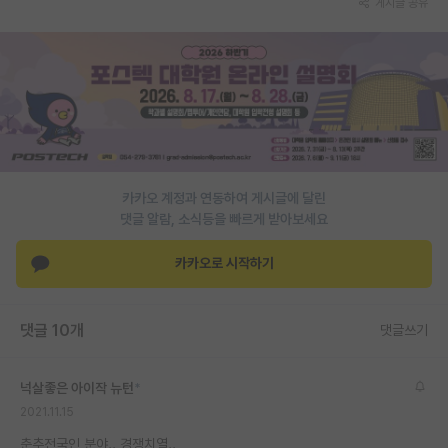
게시글 공유
PI 전용 게시판
인문사회 계열 게시판
특수/전문대학원 게시판
반도체/AI 게시판
장학금/장학생 게시판
카카오 계정과 연동하여 게시글에 달린
댓글 알람, 소식등을 빠르게 받아보세요
학술 정보 게시판
카카오로 시작하기
홍보 게시판
커리어
댓글 10개
댓글쓰기
유학교육
넉살좋은 아이작 뉴턴
*
이벤트
2021.11.15
반도체 아카데미
춘추전국인 분야.. 경쟁치열..