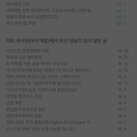
석사생의 고민
2
타대학원 컨텍 준비중인데, 지도교수님께는 언제 말씀드려야 할까요?
2
정출연 학연 박사 질문(DGIST)
2
통신 관련 랩 추천
2
자유 게시판(아무개랩)에서 최근 댓글이 많이 달린 글
카이스트 경영공학부 서류
29
장학금 모은 랩비통장
21
AI 학회들 거품 슬슬 지적이 나오네요
33
박사진학하기에 2억은 괜찮은 (?) 정도의 경제력인가요
16
SPK 대학원 현실적으로 가능한 스펙인가요?
6
근데 여기는 왜 그렇게 SPK를 물어보는거임?
17
석사가 1저자 논문 가져가는게 흔한건가요?
5
대학원 합격구조 관련
4
면접 복장
6
편입생 학부연구생 질문
7
세컨티어 학회의 위상
4
우리나라도 학구 열풍보면 Higher Doctorate 학위가 필요하다고 봅니다.
7
석사 1학기부터 원래 논문 작성을 하나요?
4