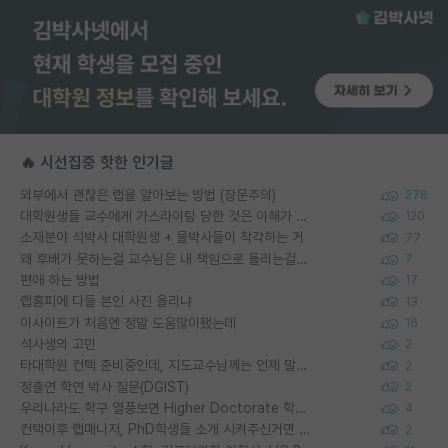
🔥 시선집중 핫한 인기글
외부에서 괜찮은 랩을 알아보는 방법 (장문주의)
278
대학원생들 교수에게 가스라이팅 당한 것은 이해가 갑니다. 안타깝네요.
120
소재분야 석박사 대학원생 + 물박사들이 착각하는 거
77
왜 후배가 못하는걸 교수님은 내 책임으로 돌리는걸까요?
7
편애 하는 방법
17
랩홈피에 다들 본인 사진 올리냐
13
이사이트가 처음엔 정말 도움많이됐는데
16
석사생의 고민
2
타대학원 컨텍 준비중인데, 지도교수님께는 언제 말씀드려야 할까요?
2
정출연 학연 박사 질문(DGIST)
2
우리나라도 학구 열풍보면 Higher Doctorate 학위가 필요하다고 봅니다.
4
컨택이후 랩매니저, PhD학생들 소개 시켜주신거면 거의 컨펌에 가깝나요?
2