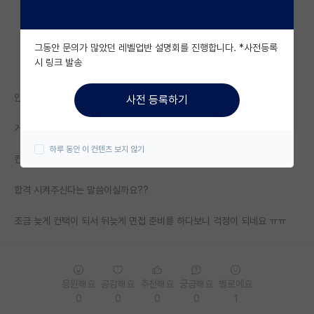
자유 게시판(아무개랩)
그동안 문의가 많았던 레벨업반 설명회를 진행합니다. *사전등록
미국 유학 게시판
시 링크 발송
미국 대학원 합격 후기 게시판
안녕하세요, 이번에 서울대학교에 교수님과 컨택을
사전 등록하기
대학원생 모집 게시판
거의 완료한 상황인데 서류통과를 하면 된다고 하시는데
대학원 합격 후기 게시판
하루 동안 이 컨텐츠 보지 않기
컨택이 제대로 된건지, 면접을 정말 망하지 않으면
연구실(PI) 홍보 게시판
합격 시켜주신다는 말씀이실까요??
석박사 채용 정보 게시판
조금 늦게 컨택이 되서 뒤늦게 면접 준비를 하다보니 걱정이 되네요 ㅠㅠ
임용 정보 게시판
학부 인턴 게시판
취업 게시판
응원해요
공감해요
추천해요
궁금해요
별로에요
0
0
0
0
1
임용 후기 게시판