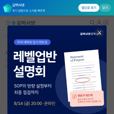
김박사넷
앱으로 보기
닫기
푸시 알림으로 소식을 빠르게
커뮤니티 홈
자유 게시판(아무개랩)
대학원생 모집
서울대학교 공학부 컨택후 면접
국내대학원 정보
기쁜 마이클 패러데이
연구실&오픈랩
2021.09.15
2
2647
커뮤니티
커뮤니티 홈
전체글보기
베스트 게시판
IF 명예의전당