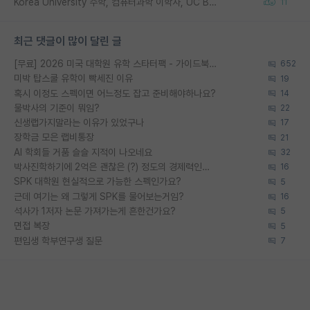
Korea University 수학, 컴퓨터과학 이학사, UC Berkeley 산업공학 대학원 공학박사가 되는 것은 쉽지 않겠죠?
11
최근 댓글이 많이 달린 글
[무료] 2026 미국 대학원 유학 스타터팩 - 가이드북 & 합격자 컨택메일 템플릿
652
미박 탑스쿨 유학이 빡세진 이유
19
혹시 이정도 스펙이면 어느정도 잡고 준비해야하나요?
14
물박사의 기준이 뭐임?
22
신생랩가지말라는 이유가 있었구나
17
장학금 모은 랩비통장
21
AI 학회들 거품 슬슬 지적이 나오네요
32
박사진학하기에 2억은 괜찮은 (?) 정도의 경제력인가요
16
SPK 대학원 현실적으로 가능한 스펙인가요?
5
근데 여기는 왜 그렇게 SPK를 물어보는거임?
16
석사가 1저자 논문 가져가는게 흔한건가요?
5
면접 복장
5
편입생 학부연구생 질문
7