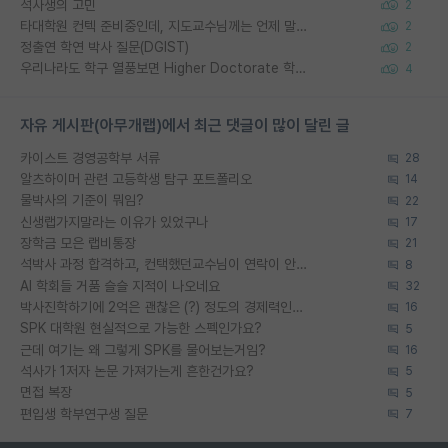
석사생의 고민
2
타대학원 컨텍 준비중인데, 지도교수님께는 언제 말씀드려야 할까요?
2
정출연 학연 박사 질문(DGIST)
2
우리나라도 학구 열풍보면 Higher Doctorate 학위가 필요하다고 봅니다.
4
자유 게시판(아무개랩)에서 최근 댓글이 많이 달린 글
카이스트 경영공학부 서류
28
알츠하이머 관련 고등학생 탐구 포트폴리오
14
물박사의 기준이 뭐임?
22
신생랩가지말라는 이유가 있었구나
17
장학금 모은 랩비통장
21
석박사 과정 합격하고, 컨택했던교수님이 연락이 안됩니다...
8
AI 학회들 거품 슬슬 지적이 나오네요
32
박사진학하기에 2억은 괜찮은 (?) 정도의 경제력인가요
16
SPK 대학원 현실적으로 가능한 스펙인가요?
5
근데 여기는 왜 그렇게 SPK를 물어보는거임?
16
석사가 1저자 논문 가져가는게 흔한건가요?
5
면접 복장
5
편입생 학부연구생 질문
7