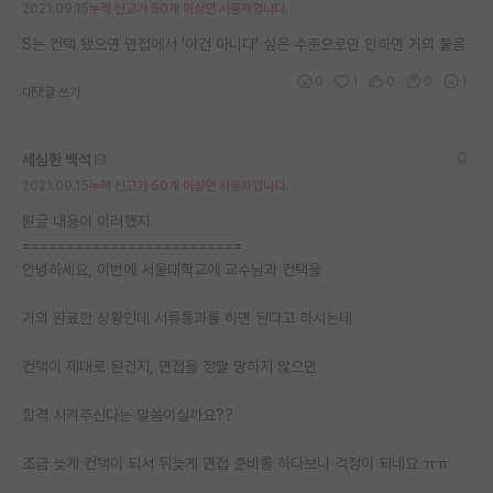
2021.09.15
누적 신고가 50개 이상인 사용자입니다.
재팬라운지 🌸
S는 컨택 됐으면 면접에서 '이건 아니다' 싶은 수준으로만 안하면 거의 붙음
0
1
0
0
1
대댓글 쓰기
세심한 백석
2021.09.15
누적 신고가 50개 이상인 사용자입니다.
원글 내용이 이러했지
=========================
안녕하세요, 이번에 서울대학교에 교수님과 컨택을
거의 완료한 상황인데 서류통과를 하면 된다고 하시는데
컨택이 제대로 된건지, 면접을 정말 망하지 않으면
합격 시켜주신다는 말씀이실까요??
조금 늦게 컨택이 되서 뒤늦게 면접 준비를 하다보니 걱정이 되네요 ㅠㅠ