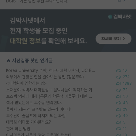
DGIST 가는 방법 추천 부탁드립니다.
7
🔥 시선집중 핫한 인기글
Korea University 수학, 컴퓨터과학 이학사, UC Berkeley 산업공학 대학원 공학박사가 되는 것은 쉽지 않겠죠?
10
외부에서 괜찮은 랩을 알아보는 방법 (장문주의)
274
<대학원에 입학하는 법>
1388
소재분야 석박사 대학원생 + 물박사들이 착각하는 거
72
포스텍 억까에 대해 (동문의 학문적 아웃풋에 대한 반박)
50
석사 받았는데도 교수랑 연락한다.
43
물박사 되는 건 교수탓도 있는거 아니냐
29
교수님이 슬럼프에 빠지게 되는 과정
40
대학원 어디로 가야할까요?
5
편애 하는 방법
12
이사이트가 처음엔 정말 도움많이됐는데
13