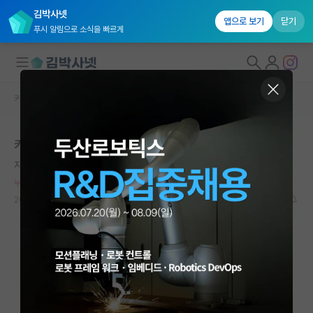
김박사넷
앱으로 보기
닫기
푸시 알림으로 소식을 빠르게
커뮤니티 홈
자유 게시판(아무개랩)
대학원생 모집
카이스트 서류합 발표는 조기발표가 있나요?
국내대학원 정보
자상한 라이프니츠
연구실&오픈랩
누적 신고가 50개 이상인 사용자입니다.
커뮤니티
2021.08.12
8
5751
커뮤니티 홈
전체글보기
베스트 게시판
IF 명예의전당