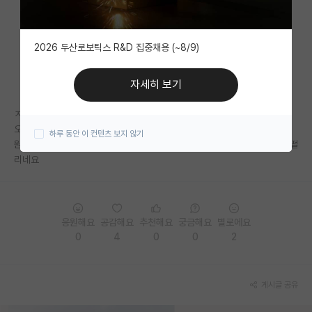
자유 게시판(아무개랩)
2026 두산로보틱스 R&D 집중채용 (~8/9)
미국 유학 게시판
미국 대학원 합격 후기 게시판
자세히 보기
대학원생 모집 게시판
ㅈㄱㄴ
오후2시에 발표한다고 했다가 오전에 발표한다거나 그런 게 있나요?
하루 동안 이 컨텐츠 보지 않기
대학원 합격 후기 게시판
원서접수 당시에는 그냥 붙겠거니 하고 있었는데 정작 하루 남겨놓으니까 떨
리네요
연구실(PI) 홍보 게시판
석박사 채용 정보 게시판
임용 정보 게시판
응원해요
공감해요
추천해요
궁금해요
별로에요
0
4
0
0
2
학부 인턴 게시판
취업 게시판
게시글 공유
임용 후기 게시판