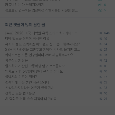
커뮤니티는 다 쓰레기통이지
5
정보보안 연구하는 입장에선 식별가능한 사진을 올리는건 비추이긴함
5
최근 댓글이 많이 달린 글
[무료] 2026 미국 대학원 유학 스타터팩 - 가이드북 & 합격자 컨택메일 템플릿
645
미박 탑스쿨 유학이 빡세진 이유
19
혹시 이정도 스펙이면 어느정도 잡고 준비해야하나요?
14
SSH 박사과정을 그만두고 지방대 박사로 옮기면 교수의 꿈은 끝일까요?
21
카이스트는 모든 연구실마다 서버 제공해주나요?
15
학부신입생 질문
12
알츠하이머 관련 고등학생 탐구 포트폴리오
9
입학도 안한 신입생이 원래 관심을 받나요
10
물박사의 기준이 뭐임?
17
랩홈피에 다들 본인 사진 올리냐
22
신생랩가지말라는 이유가 있었구나
12
장학금 모은 랩비통장
10
AI 학회들 거품 슬슬 지적이 나오네요
21