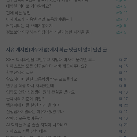
대학원 어디로 가야할까요?
5
편애 하는 방법
12
이사이트가 처음엔 정말 도움많이됐는데
13
커뮤니티는 다 쓰레기통이지
5
정보보안 연구하는 입장에선 식별가능한 사진을 올리는건 비추이긴함
5
자유 게시판(아무개랩)에서 최근 댓글이 많이 달린 글
SSH 박사과정을 그만두고 지방대 박사로 옮기면 교수의 꿈은 끝일까요?
21
카이스트는 모든 연구실마다 서버 제공해주나요?
15
학부신입생 질문
12
알츠하이머 관련 고등학생 탐구 포트폴리오
9
연구실 학생 하나 자퇴했는데
8
입학도 안한 신입생이 원래 관심을 받나요
10
물박사의 기준이 뭐임?
17
랩홈피에 다들 본인 사진 올리냐
22
신생랩가지말라는 이유가 있었구나
12
장학금 모은 랩비통장
10
AI 학회들 거품 슬슬 지적이 나오네요
21
카이스트 서류 전형 배수
7