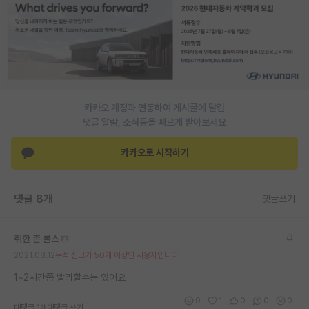
PI 전용 게시판
인문사회 계열 게시판
특수/전문대학원 게시판
반도체/AI 게시판
카카오 계정과 연동하여 게시글에 달린
댓글 알람, 소식등을 빠르게 받아보세요
장학금/장학생 게시판
카카오로 시작하기
학술 정보 게시판
홍보 게시판
댓글 8개
댓글쓰기
커리어
취한 존 롤스
유학교육
2021.08.12
누적 신고가 50개 이상인 사용자입니다.
이벤트
1~2시간쯤 빨리할수는 있어요
반도체 아카데미
0
1
0
0
0
대댓글 1개
대댓글 쓰기