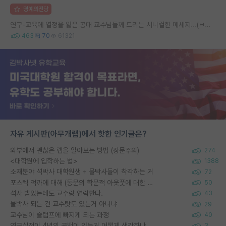
명예의전당
연구-교육에 열정을 잃은 공대 교수님들께 드리는 시니컬한 메세지...(ㅂㄷㅂㄷ)
463
70
61321
자유 게시판(아무개랩)에서 핫한 인기글은?
외부에서 괜찮은 랩을 알아보는 방법 (장문주의)
274
<대학원에 입학하는 법>
1388
소재분야 석박사 대학원생 + 물박사들이 착각하는 거
72
포스텍 억까에 대해 (동문의 학문적 아웃풋에 대한 반박)
50
석사 받았는데도 교수랑 연락한다.
43
물박사 되는 건 교수탓도 있는거 아니냐
29
교수님이 슬럼프에 빠지게 되는 과정
40
연구실적이 4년의 공백이 있는거 어떻게 생각하냐
3