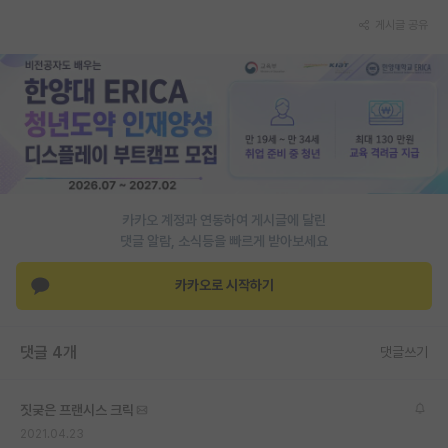
게시글 공유
PI 전용 게시판
인문사회 계열 게시판
특수/전문대학원 게시판
반도체/AI 게시판
장학금/장학생 게시판
카카오 계정과 연동하여 게시글에 달린
학술 정보 게시판
댓글 알람, 소식등을 빠르게 받아보세요
홍보 게시판
카카오로 시작하기
커리어
유학교육
댓글 4개
댓글쓰기
이벤트
짓궂은 프랜시스 크릭
반도체 아카데미
2021.04.23