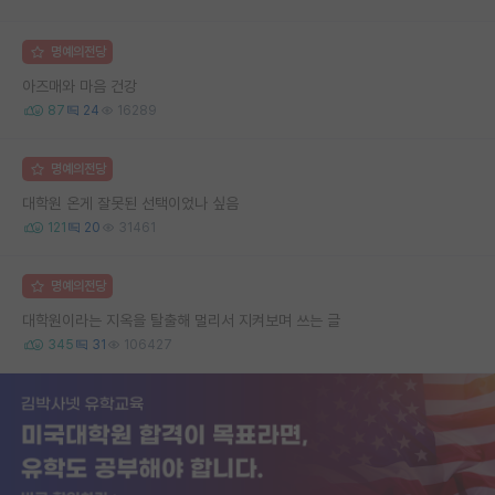
명예의전당
아즈매와 마음 건강
87
24
16289
명예의전당
대학원 온게 잘못된 선택이었나 싶음
121
20
31461
명예의전당
대학원이라는 지옥을 탈출해 멀리서 지켜보며 쓰는 글
345
31
106427