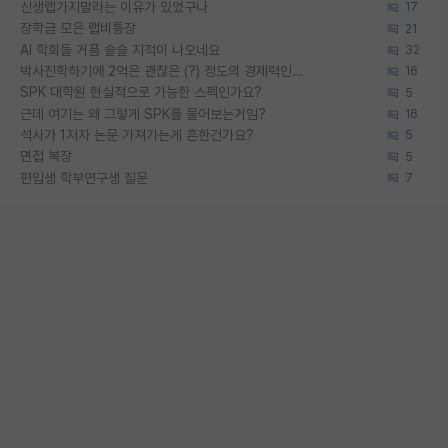
신생랩가지말라는 이유가 있었구나
17
장학금 모은 랩비통장
21
AI 학회들 거품 슬슬 지적이 나오네요
32
박사진학하기에 2억은 괜찮은 (?) 정도의 경제력인가요
16
SPK 대학원 현실적으로 가능한 스펙인가요?
5
근데 여기는 왜 그렇게 SPK를 물어보는거임?
16
석사가 1저자 논문 가져가는게 흔한건가요?
5
면접 복장
5
편입생 학부연구생 질문
7