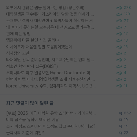
외부에서 괜찮은 랩을 알아보는 방법 (장문주의)
278
대학원생들 교수에게 가스라이팅 당한 것은 이해가 갑니다. 안타깝네요.
120
소재분야 석박사 대학원생 + 물박사들이 착각하는 거
77
왜 후배가 못하는걸 교수님은 내 책임으로 돌리는걸까요?
7
편애 하는 방법
17
랩홈피에 다들 본인 사진 올리냐
13
이사이트가 처음엔 정말 도움많이됐는데
16
석사생의 고민
2
타대학원 컨텍 준비중인데, 지도교수님께는 언제 말씀드려야 할까요?
2
정출연 학연 박사 질문(DGIST)
2
우리나라도 학구 열풍보면 Higher Doctorate 학위가 필요하다고 봅니다.
4
컨택이후 랩매니저, PhD학생들 소개 시켜주신거면 거의 컨펌에 가깝나요?
2
Korea University 수학, 컴퓨터과학 이학사, UC Berkeley 산업공학 대학원 공학박사가 되는 것은 쉽지 않겠죠?
11
최근 댓글이 많이 달린 글
[무료] 2026 미국 대학원 유학 스타터팩 - 가이드북 & 합격자 컨택메일 템플릿
652
미박 탑스쿨 유학이 빡세진 이유
19
혹시 이정도 스펙이면 어느정도 잡고 준비해야하나요?
14
물박사의 기준이 뭐임?
22