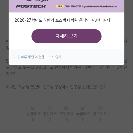
자유 게시판(아무개랩)
2026-27학년도 하반기 포스텍 대학원 온라인 설명회 실시
미국 유학 게시판
미국 대학원 합격 후기 게시판
자세히 보기
박사님한테 연구실 방문해서 면담이나 혹시 대학원 지원 또는 인턴 관련해서
대학원생 모집 게시판
찾아뵈도 되냐고 제 CV와 함께 간단한 자료들이랑 같이 여쭈어 봤습니다.
하루 동안 이 컨텐츠 보지 않기
대학원 합격 후기 게시판
답장으로 줌도 상관없고 직접 오는거도 상관없으시다 하셔서 직접 뵙기로 날
도 정하고 오는 날 전화달라고 번호까지 받았는데 컨택에 긍정적인 대답인건
연구실(PI) 홍보 게시판
가요?
석박사 채용 정보 게시판
아니면 그냥 별 뜻없이 연구실 구경이나 연구실 소개인건가요?
임용 정보 게시판
학부 인턴 게시판
응원해요
공감해요
추천해요
궁금해요
별로에요
취업 게시판
0
0
0
0
0
임용 후기 게시판