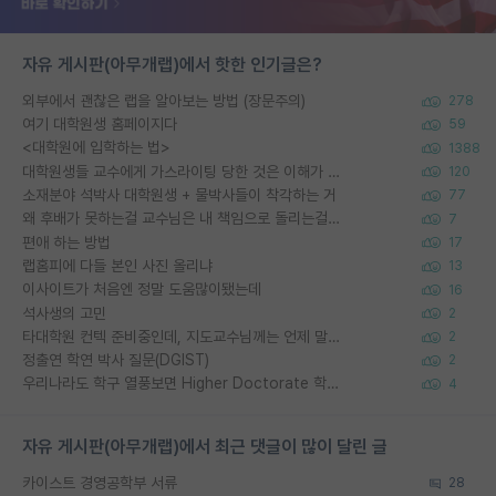
자유 게시판(아무개랩)에서 핫한 인기글은?
외부에서 괜찮은 랩을 알아보는 방법 (장문주의)
278
여기 대학원생 홈페이지다
59
<대학원에 입학하는 법>
1388
대학원생들 교수에게 가스라이팅 당한 것은 이해가 갑니다. 안타깝네요.
120
소재분야 석박사 대학원생 + 물박사들이 착각하는 거
77
왜 후배가 못하는걸 교수님은 내 책임으로 돌리는걸까요?
7
편애 하는 방법
17
랩홈피에 다들 본인 사진 올리냐
13
이사이트가 처음엔 정말 도움많이됐는데
16
석사생의 고민
2
타대학원 컨텍 준비중인데, 지도교수님께는 언제 말씀드려야 할까요?
2
정출연 학연 박사 질문(DGIST)
2
우리나라도 학구 열풍보면 Higher Doctorate 학위가 필요하다고 봅니다.
4
자유 게시판(아무개랩)에서 최근 댓글이 많이 달린 글
카이스트 경영공학부 서류
28