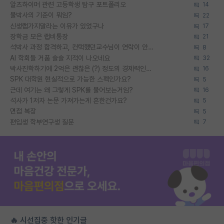
알츠하이머 관련 고등학생 탐구 포트폴리오
14
물박사의 기준이 뭐임?
22
신생랩가지말라는 이유가 있었구나
17
장학금 모은 랩비통장
21
석박사 과정 합격하고, 컨택했던교수님이 연락이 안됩니다...
8
AI 학회들 거품 슬슬 지적이 나오네요
32
박사진학하기에 2억은 괜찮은 (?) 정도의 경제력인가요
16
SPK 대학원 현실적으로 가능한 스펙인가요?
5
근데 여기는 왜 그렇게 SPK를 물어보는거임?
16
석사가 1저자 논문 가져가는게 흔한건가요?
5
면접 복장
5
편입생 학부연구생 질문
7
🔥 시선집중 핫한 인기글