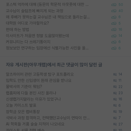
포스텍 억까에 대해 (동문의 학문적 아웃풋에 대한 반박)
50
교수님이 슬럼프에 빠지게 되는 과정
40
왜 후배가 못하는걸 교수님은 내 책임으로 돌리는걸까요?
6
대학원 어디로 가야할까요?
5
편애 하는 방법
16
이사이트가 처음엔 정말 도움많이됐는데
14
커뮤니티는 다 쓰레기통이지
6
정보보안 연구하는 입장에선 식별가능한 사진을 올리는건 비추이긴함
6
자유 게시판(아무개랩)에서 최근 댓글이 많이 달린 글
알츠하이머 관련 고등학생 탐구 포트폴리오
14
입학도 안한 신입생이 원래 관심을 받나요
11
물박사의 기준이 뭐임?
22
랩홈피에 다들 본인 사진 올리냐
23
신생랩가지말라는 이유가 있었구나
16
오늘 카이스트 발표
6
장학금 모은 랩비통장
19
석박사 과정 합격하고, 컨택했던교수님이 연락이 안됩니다...
7
AI 학회들 거품 슬슬 지적이 나오네요
27
카이스트 서류 전형 배수
10