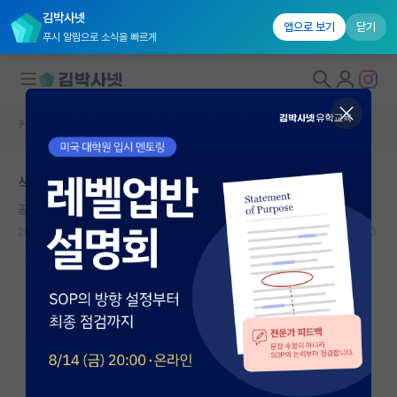
김박사넷
앱으로 보기
닫기
푸시 알림으로 소식을 빠르게
커뮤니티 홈
자유 게시판(아무개랩)
대학원생 모집
석사 때 논문
국내대학원 정보
공허한 레오나르도 다빈치
*
연구실&오픈랩
2021.03.27
2
3013
커뮤니티
커뮤니티 홈
전체글보기
베스트 게시판
IF 명예의전당