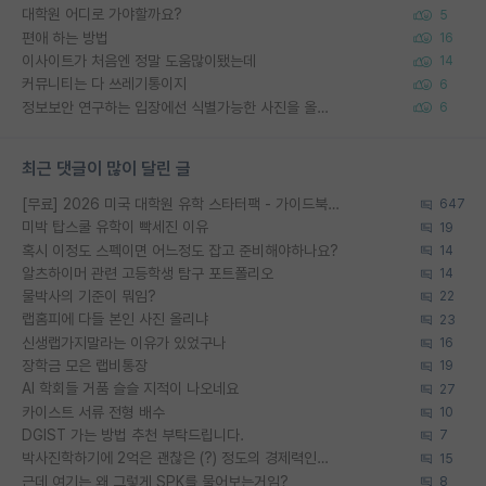
대학원 어디로 가야할까요?
5
편애 하는 방법
16
이사이트가 처음엔 정말 도움많이됐는데
14
커뮤니티는 다 쓰레기통이지
6
정보보안 연구하는 입장에선 식별가능한 사진을 올리는건 비추이긴함
6
최근 댓글이 많이 달린 글
[무료] 2026 미국 대학원 유학 스타터팩 - 가이드북 & 합격자 컨택메일 템플릿
647
미박 탑스쿨 유학이 빡세진 이유
19
혹시 이정도 스펙이면 어느정도 잡고 준비해야하나요?
14
알츠하이머 관련 고등학생 탐구 포트폴리오
14
물박사의 기준이 뭐임?
22
랩홈피에 다들 본인 사진 올리냐
23
신생랩가지말라는 이유가 있었구나
16
장학금 모은 랩비통장
19
AI 학회들 거품 슬슬 지적이 나오네요
27
카이스트 서류 전형 배수
10
DGIST 가는 방법 추천 부탁드립니다.
7
박사진학하기에 2억은 괜찮은 (?) 정도의 경제력인가요
15
근데 여기는 왜 그렇게 SPK를 물어보는거임?
8