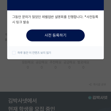
자유 게시판(아무개랩)
그동안 문의가 많았던 레벨업반 설명회를 진행합니다. *사전등록
미국 유학 게시판
시 링크 발송
미국 대학원 합격 후기 게시판
석사 때 논문 한편도 못쓰고 나가는 경우 비일비재 합니까? 현재 유니스트
사전 등록하기
대학원생 모집 게시판
화공과 첫학기 재학중인 대학원생으로서 여쭙니다
대학원 합격 후기 게시판
하루 동안 이 컨텐츠 보지 않기
연구실(PI) 홍보 게시판
응원해요
공감해요
추천해요
궁금해요
별로에요
0
0
0
0
0
석박사 채용 정보 게시판
임용 정보 게시판
게시글 공유
학부 인턴 게시판
취업 게시판
임용 후기 게시판