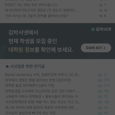
DGIST 가는 방법 추천 부탁드립니다.
7
박사진학하기에 2억은 괜찮은 (?) 정도의 경제력인가요
15
근데 여기는 왜 그렇게 SPK를 물어보는거임?
8
🔥 시선집중 핫한 인기글
Korea University 수학, 컴퓨터과학 이학사, UC Berkeley 산업공학 대학원 공학박사가 되는 것은 쉽지 않겠죠?
10
외부에서 괜찮은 랩을 알아보는 방법 (장문주의)
275
대학원 월급 정리해준다 (공대 기준)
275
대학원생들 교수에게 가스라이팅 당한 것은 이해가 갑니다. 안타깝네요.
119
소재분야 석박사 대학원생 + 물박사들이 착각하는 거
76
석사입학예정생 분들! 제발 어느 정도 각오는 하고 오세요.
156
포스텍 억까에 대해 (동문의 학문적 아웃풋에 대한 반박)
50
교수님이 슬럼프에 빠지게 되는 과정
40