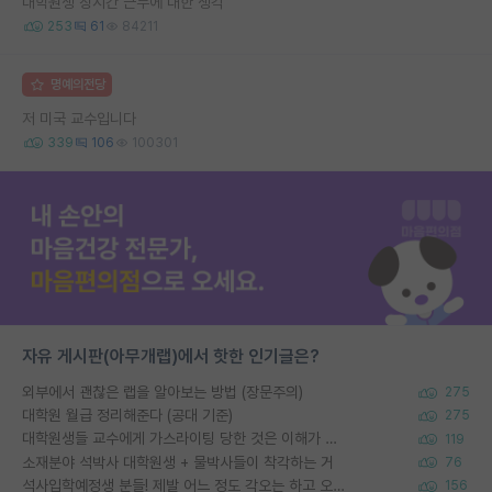
대학원생 장시간 근무에 대한 생각
253
61
84211
명예의전당
저 미국 교수입니다
339
106
100301
자유 게시판(아무개랩)에서 핫한 인기글은?
외부에서 괜찮은 랩을 알아보는 방법 (장문주의)
275
대학원 월급 정리해준다 (공대 기준)
275
대학원생들 교수에게 가스라이팅 당한 것은 이해가 갑니다. 안타깝네요.
119
소재분야 석박사 대학원생 + 물박사들이 착각하는 거
76
석사입학예정생 분들! 제발 어느 정도 각오는 하고 오세요.
156