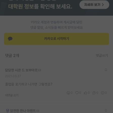
PI 전용 게시판
인문사회 계열 게시판
카카오 계정과 연동하여 게시글에 달린
댓글 알람, 소식등을 빠르게 받아보세요
특수/전문대학원 게시판
반도체/AI 게시판
카카오로 시작하기
장학금/장학생 게시판
댓글 2개
댓글쓰기
학술 정보 게시판
홍보 게시판
답답한 시몬 드 보부아르
2021.03.27
커리어
졸업을 포기하고 나가면 그렇겟죠?
유학교육
0
0
0
0
0
대댓글 쓰기
이벤트
반도체 아카데미
얌전한 한나 아렌트