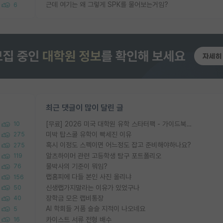
근데 여기는 왜 그렇게 SPK를 물어보는거임?
6
최근 댓글이 많이 달린 글
[무료] 2026 미국 대학원 유학 스타터팩 - 가이드북 & 합격자 컨택메일 템플릿
10
미박 탑스쿨 유학이 빡세진 이유
275
혹시 이정도 스펙이면 어느정도 잡고 준비해야하나요?
275
알츠하이머 관련 고등학생 탐구 포트폴리오
119
물박사의 기준이 뭐임?
76
랩홈피에 다들 본인 사진 올리냐
156
신생랩가지말라는 이유가 있었구나
50
장학금 모은 랩비통장
40
AI 학회들 거품 슬슬 지적이 나오네요
5
카이스트 서류 전형 배수
16