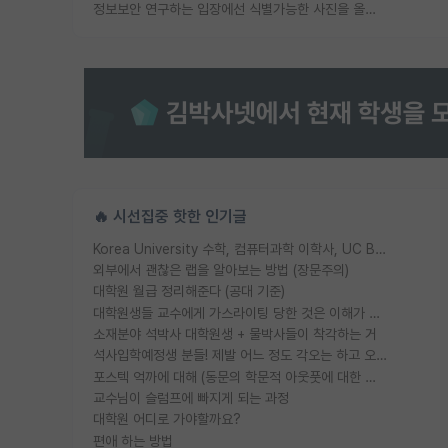
정보보안 연구하는 입장에선 식별가능한 사진을 올리는건 비추이긴함
🔥 시선집중 핫한 인기글
Korea University 수학, 컴퓨터과학 이학사, UC Berkeley 산업공학 대학원 공학박사가 되는 것은 쉽지 않겠죠?
외부에서 괜찮은 랩을 알아보는 방법 (장문주의)
대학원 월급 정리해준다 (공대 기준)
대학원생들 교수에게 가스라이팅 당한 것은 이해가 갑니다. 안타깝네요.
소재분야 석박사 대학원생 + 물박사들이 착각하는 거
석사입학예정생 분들! 제발 어느 정도 각오는 하고 오세요.
포스텍 억까에 대해 (동문의 학문적 아웃풋에 대한 반박)
교수님이 슬럼프에 빠지게 되는 과정
대학원 어디로 가야할까요?
편애 하는 방법