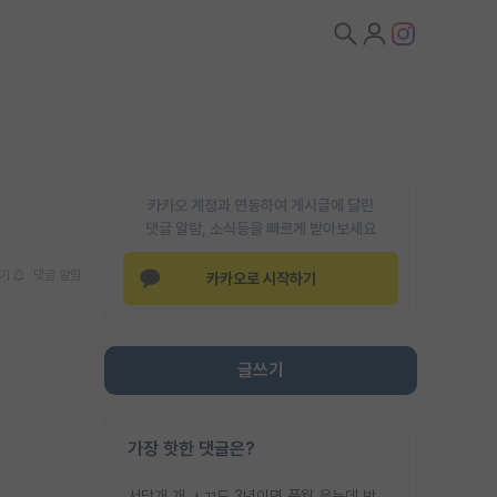
카카오 계정과 연동하여 게시글에 달린
댓글 알람, 소식등을 빠르게 받아보세요
기
댓글 알람
카카오로 시작하기
글쓰기
가장 핫한 댓글은?
서당개 개 ㅅㄲ도 3년이면 풍월 읊는데 박사 5년 이상 대리고 있으면서 물된건 교수 탓 맞는ㄱ게 거기가 서당이 아니란 소리임