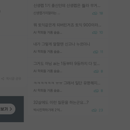
신생랩 1기 출신인데 신생랩은 줠라 무거운 바벨 같은거임. 들면 대박인데 못들면 깔려 죽음. 아무도 알려주지 않는 환경에서 자생해야하지만, 일단 살아남았다면 그 어떤 사람보다 악착같고 생존력 높은 사람으로 거듭날 수 있음
)
신생랩가지말라는 이유가 있었구나
18
뭐 토익같은게 되버린거죠 토익 900이라고 영어잘하는건 아닙니다만 잘하는사람은 다 900을 넘는 그런
AI 학회들 거품 슬슬 지적이 나오네요
10
내가 그렇게 말할땐 신고나 누르더니
AI 학회들 거품 슬슬 지적이 나오네요
11
그거도 아님 ai는 1등부터 9등까지 다 있음 그거도 없는 사람은 뭐냐 교수가 그냥 못하게 한거 1등급도 교수가 막으면 안됨
AI 학회들 거품 슬슬 지적이 나오네요
8
게시글 공유
ㅋㅋㅋㅋㅋㅋ ㅠㅠ 그래서 일단 유명해지는게 중요한거같습니다
AI 학회들 거품 슬슬 지적이 나오네요
8
32살에도 이런 질문을 하는군요...?
박사진학하기에 2억은 괜찮은 (?) 정도의 경제력인가요
23