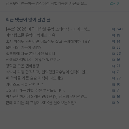
정보보안 연구하는 입장에선 식별가능한 사진을 올리는건 비추이긴함
6
최근 댓글이 많이 달린 글
[무료] 2026 미국 대학원 유학 스타터팩 - 가이드북 & 합격자 컨택메일 템플릿
647
미박 탑스쿨 유학이 빡세진 이유
19
혹시 이정도 스펙이면 어느정도 잡고 준비해야하나요?
14
물박사의 기준이 뭐임?
22
랩홈피에 다들 본인 사진 올리냐
23
신생랩가지말라는 이유가 있었구나
16
장학금 모은 랩비통장
21
석박사 과정 합격하고, 컨택했던교수님이 연락이 안됩니다...
7
AI 학회들 거품 슬슬 지적이 나오네요
27
카이스트 서류 전형 배수
10
DGIST 가는 방법 추천 부탁드립니다.
7
박사진학하기에 2억은 괜찮은 (?) 정도의 경제력인가요
16
근데 여기는 왜 그렇게 SPK를 물어보는거임?
9