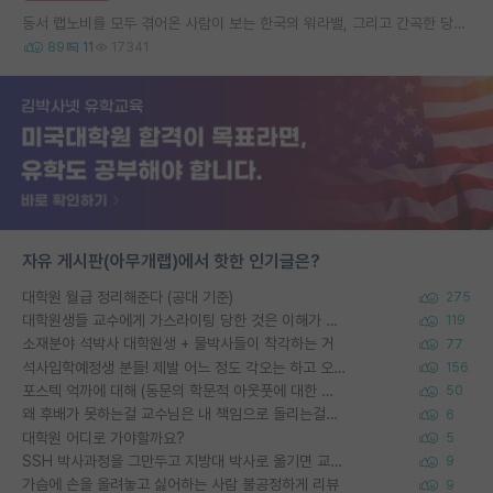
동서 랩노비를 모두 겪어온 사람이 보는 한국의 워라밸, 그리고 간곡한 당부의 말씀
89
11
17341
자유 게시판(아무개랩)에서 핫한 인기글은?
대학원 월급 정리해준다 (공대 기준)
275
대학원생들 교수에게 가스라이팅 당한 것은 이해가 갑니다. 안타깝네요.
119
소재분야 석박사 대학원생 + 물박사들이 착각하는 거
77
석사입학예정생 분들! 제발 어느 정도 각오는 하고 오세요.
156
포스텍 억까에 대해 (동문의 학문적 아웃풋에 대한 반박)
50
왜 후배가 못하는걸 교수님은 내 책임으로 돌리는걸까요?
6
대학원 어디로 가야할까요?
5
SSH 박사과정을 그만두고 지방대 박사로 옮기면 교수의 꿈은 끝일까요?
9
가슴에 손을 올려놓고 싫어하는 사람 불공정하게 리뷰
9