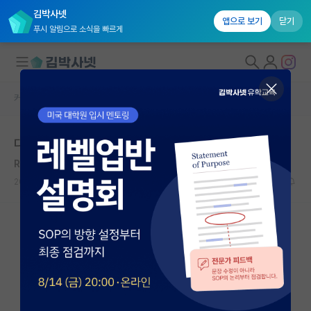
김박사넷
앱으로 보기
닫기
푸시 알림으로 소식을 빠르게
커뮤니티 홈
자유 게시판(아무개랩)
대학원생 모집
다들
국내대학원 정보
Rudolf Virchow
연구실&오픈랩
2020.11.29
4
7364
커뮤니티
커뮤니티 홈
전체글보기
베스트 게시판
IF 명예의전당