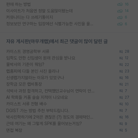
편애 하는 방법
16
이사이트가 처음엔 정말 도움많이됐는데
14
커뮤니티는 다 쓰레기통이지
6
정보보안 연구하는 입장에선 식별가능한 사진을 올리는건 비추이긴함
6
자유 게시판(아무개랩)에서 최근 댓글이 많이 달린 글
카이스트 경영공학부 서류
28
입학도 안한 신입생이 원래 관심을 받나요
12
물박사의 기준이 뭐임?
22
랩홈피에 다들 본인 사진 올리냐
23
신생랩가지말라는 이유가 있었구나
16
장학금 모은 랩비통장
21
석박사 과정 합격하고, 컨택했던교수님이 연락이 안됩니다...
7
AI 학회들 거품 슬슬 지적이 나오네요
27
카이스트 서류 전형 배수
10
DGIST 가는 방법 추천 부탁드립니다.
7
박사진학하기에 2억은 괜찮은 (?) 정도의 경제력인가요
16
근데 여기는 왜 그렇게 SPK를 물어보는거임?
9
면접 복장
5