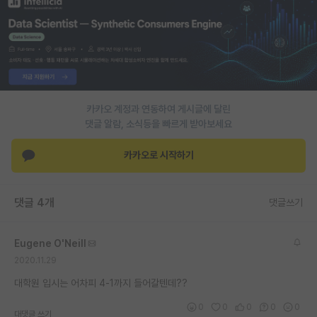
PI 전용 게시판
인문사회 계열 게시판
특수/전문대학원 게시판
반도체/AI 게시판
카카오 계정과 연동하여 게시글에 달린
댓글 알람, 소식등을 빠르게 받아보세요
장학금/장학생 게시판
카카오로 시작하기
학술 정보 게시판
홍보 게시판
댓글 4개
댓글쓰기
커리어
Eugene O'Neill
유학교육
2020.11.29
이벤트
대학원 입시는 어차피 4-1까지 들어갈텐데??
반도체 아카데미
0
0
0
0
0
대댓글 쓰기