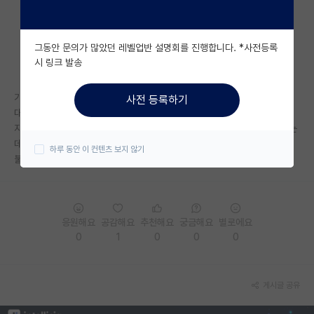
자유 게시판(아무개랩)
그동안 문의가 많았던 레벨업반 설명회를 진행합니다. *사전등록
미국 유학 게시판
시 링크 발송
미국 대학원 합격 후기 게시판
기말고사 공부 잘 되심..?...
사전 등록하기
대학원생 모집 게시판
대학원 입시 자꾸 생각나서 미치겟어요..집중도 안되고 ㅋㅋㅋㅋㅋ
지금 4.01이라 막학기 조지면 3점대로 떨어질거같아서 놓지도 못하고 있는
대학원 합격 후기 게시판
데ㅜ
하루 동안 이 컨텐츠 보지 않기
불합할거같아서 파들파들 떨면서 공부중....
연구실(PI) 홍보 게시판
석박사 채용 정보 게시판
응원해요
공감해요
추천해요
궁금해요
별로에요
임용 정보 게시판
0
1
0
0
0
학부 인턴 게시판
취업 게시판
게시글 공유
임용 후기 게시판