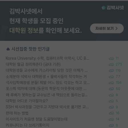
🔥 시선집중 핫한 인기글
Korea University 수학, 컴퓨터과학 이학사, UC Berkeley 산업공학 대학원 공학박사가 되는 것은 쉽지 않겠죠?
11
대학원 월급 정리해준다 (공대 기준)
275
대학원생들 교수에게 가스라이팅 당한 것은 이해가 갑니다. 안타깝네요.
119
소재분야 석박사 대학원생 + 물박사들이 착각하는 거
77
석사입학예정생 분들! 제발 어느 정도 각오는 하고 오세요.
156
포스텍 억까에 대해 (동문의 학문적 아웃풋에 대한 반박)
50
왜 후배가 못하는걸 교수님은 내 책임으로 돌리는걸까요?
6
대학원 어디로 가야할까요?
5
SSH 박사과정을 그만두고 지방대 박사로 옮기면 교수의 꿈은 끝일까요?
9
편애 하는 방법
16
이사이트가 처음엔 정말 도움많이됐는데
14
커뮤니티는 다 쓰레기통이지
6