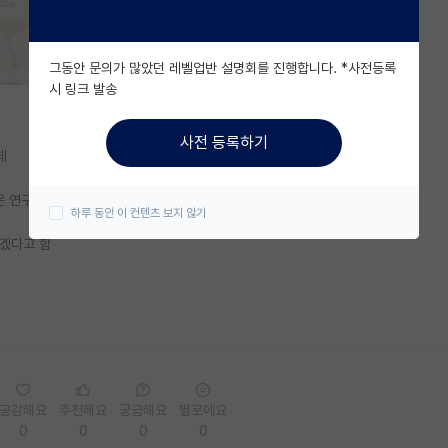
그동안 문의가 많았던 레벨업반 설명회를 진행합니다. *사전등록
시 링크 발송
사전 등록하기
데
싶은 연구랑 약간은 거리있음
하루 동안 이 컨텐츠 보지 않기
겠다고 함
공감해요
추천해요
궁금해요
별로에요
0
0
0
0