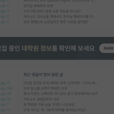
우리나라도 학구 열풍보면 Higher Doctorate 학위가 필요하다고 봅니다.
2
연구실 후배와의 관계
2
석사 1학기부터 원래 논문 작성을 하나요?
3
카이스트 교수님들 중에서도 연구실 홈페이지를 마련 안 하신 분들이 계시던데
3
공부 못했는데 논문실적은 좋은 사람을 싫어함?
2
최근 댓글이 많이 달린 글
[무료] 2026 미국 대학원 유학 스타터팩 - 가이드북 & 합격자 컨택메일 템플릿
11
미박 탑스쿨 유학이 빡세진 이유
280
혹시 이정도 스펙이면 어느정도 잡고 준비해야하나요?
79
카이스트 경영공학부 서류
55
AI 학회들 거품 슬슬 지적이 나오네요
7
근데 여기는 왜 그렇게 SPK를 물어보는거임?
17