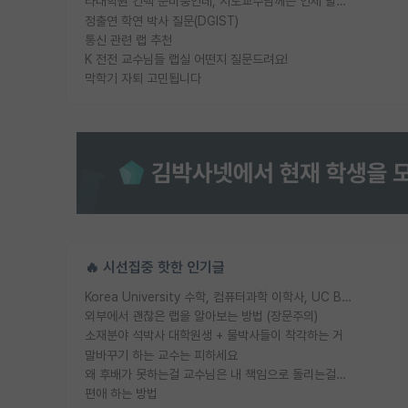
타대학원 컨텍 준비중인데, 지도교수님께는 언제 말씀드려야 할까요?
정출연 학연 박사 질문(DGIST)
통신 관련 랩 추천
K 전전 교수님들 랩실 어떤지 질문드려요!
막학기 자퇴 고민됩니다
🔥 시선집중 핫한 인기글
Korea University 수학, 컴퓨터과학 이학사, UC Berkeley 산업공학 대학원 공학박사가 되는 것은 쉽지 않겠죠?
외부에서 괜찮은 랩을 알아보는 방법 (장문주의)
소재분야 석박사 대학원생 + 물박사들이 착각하는 거
말바꾸기 하는 교수는 피하세요
왜 후배가 못하는걸 교수님은 내 책임으로 돌리는걸까요?
편애 하는 방법