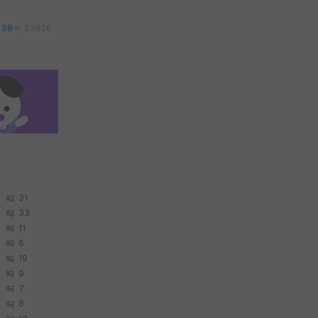
98
53826
31
33
11
6
19
9
7
6