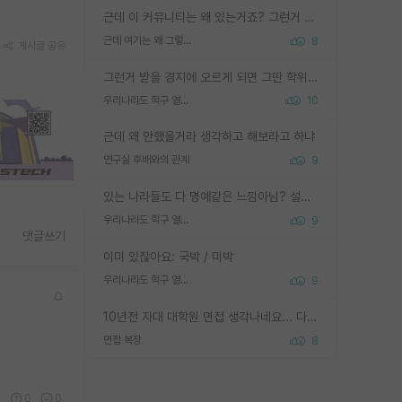
근데 이 커뮤니티는 왜 있는거죠? 그런거 쉽게 물어볼수있어서 있는거 아닌가요? 그렇게 보기 싫으면 커뮤니티도 하지마시지 그러면
근데 여기는 왜 그렇게 SPK를 물어보는거임?
8
게시글 공유
그런거 받을 경지에 오르게 되면 그딴 학위명이 필요없음
우리나라도 학구 열풍보면 Higher Doctorate 학위가 필요하다고 봅니다.
10
근데 왜 안했을거라 생각하고 해보라고 하냐
연구실 후배와의 관계
9
있는 나라들도 다 명예같은 느낌아님? 설마 박사끼리 등급나눠서 학위수여하자 같은 헛소리는 아니지? ㅋㅋ
우리나라도 학구 열풍보면 Higher Doctorate 학위가 필요하다고 봅니다.
9
댓글쓰기
이미 있잖아요: 국박 / 미박
우리나라도 학구 열풍보면 Higher Doctorate 학위가 필요하다고 봅니다.
9
10년전 자대 대학원 면접 생각나네요... 다들 양복에 넥타이까지 하고 갔더니, 국회의원 출마하냐고 놀리셨던. (면접질문내용: 증명사진에선 두상이 계란형인데, 실제론 그렇지 않다. 증명사진이 뭘 증명하고 있는거냐)ㅋㅋㅋㅋ
면접 복장
8
0
0
0