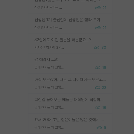
신생랩가지말라는 이유가 있었구나
21
신생랩 1기 출신인데 신생랩은 줠라 무거운 바벨 같은거임. 들면 대박인데 못들면 깔려 죽음. 아무도 알려주지 않는 환경에서 자생해야하지만, 일단 살아남았다면 그 어떤 사람보다 악착같고 생존력 높은 사람으로 거듭날 수 있음
신생랩가지말라는 이유가 있었구나
21
32살에도 이런 질문을 하는군요...?
박사진학하기에 2억은 괜찮은 (?) 정도의 경제력인가요
30
걍 애라서 그럼
근데 여기는 왜 그렇게 SPK를 물어보는거임?
16
아직 모르잖아. 나도 그 나이때에는 모르고 평가 받고 안심하고 싶었어.
근데 여기는 왜 그렇게 SPK를 물어보는거임?
22
그런걸 물어보는 애들은 대학원에 적합하지 않다
근데 여기는 왜 그렇게 SPK를 물어보는거임?
18
요새 20대 초반 젊은이들은 많은 것에서 가성비를 따지더라고요. 내가 이 정도 인풋을 넣었을 때 그만큼 아웃풋이 나올 것인가? 사실 아웃풋이 인풋 대비 리니어하게 나오지 않는 영역을 시도하기 싫어한다는 느낌입니다.
근데 여기는 왜 그렇게 SPK를 물어보는거임?
9