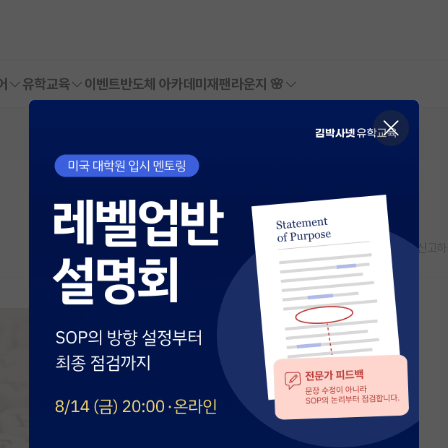
어
유학교육
이벤트
반도체 아카데미
재팬라운지 🌸
스크랩
신고하