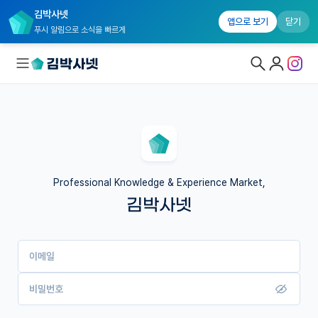
김박사넷
앱으로 보기
닫기
푸시 알림으로 소식을 빠르게
대학원생 모집
국내대학원 정보
연구실&오픈랩
Professional Knowledge & Experience Market,
김박사넷
커뮤니티
커리어
이메일
유학교육
이벤트
비밀번호
반도체 아카데미