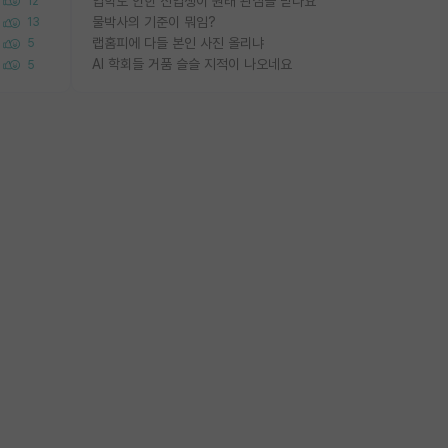
입학도 안한 신입생이 원래 관심을 받나요
12
물박사의 기준이 뭐임?
13
랩홈피에 다들 본인 사진 올리냐
5
AI 학회들 거품 슬슬 지적이 나오네요
5