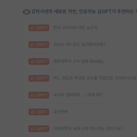
김박사넷의 새로운 거인, 인공지능 김GPT가 추천하는 
한국 교수직에 대한 넞두리
김GPT
교수는 어느정도 실적쌓아야함?
김GPT
제주대학교 교수 임용 &hellip;
김GPT
어느 정도의 학교면 교수를 직업으로 고려하시나요
김GPT
교수의 경력세탁 .... 대체 왜?
김GPT
교수한테
김GPT
가천대학교 공대 수준 어느정도 선인가요?
김GPT