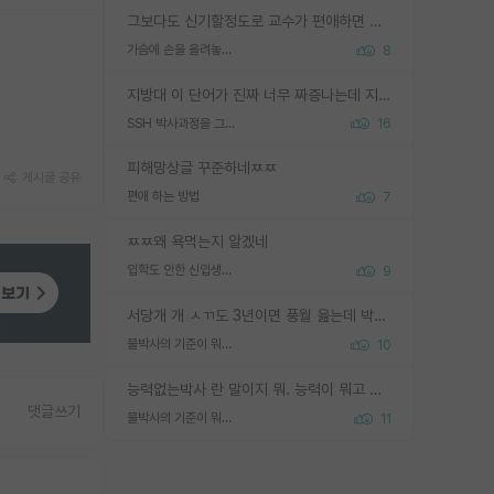
그보다도 신기할정도로 교수가 편애하면 그사람만 논문이 되더라구요 내용이 다른 사람보다 허접해도요
가슴에 손을 올려놓고 싫어하는 사람 불공정하게 리뷰
8
지방대 이 단어가 진짜 너무 짜증나는데 지방대면 다 그냥 쓰레기인가요? 무슨 말 같지도 않은 댓글들이 있는건지??? 지방에도 충분히 좋은 대학 많고 충분히 잘하는 교수님들 많습니다 포항공대 4개 IST 대표 지거국들 여기 모두 다 지방에 있고 여기 출신들 중에 교수하는 분들 적지 않습니다 지거국 출신이 무슨 교수를 하냐?라고 생각할 사람들 많은데 상위 대표 지거국에 아웃라이어들 많습니다 결국 개인의 연구역량과 실적이 중요합니다 이 역량을 펼치는데 있어서 지도교수와의 합도 중요합니다. 그리고 경력이 필요하면 해외포닥까지 다녀오세요
SSH 박사과정을 그만두고 지방대 박사로 옮기면 교수의 꿈은 끝일까요?
16
피해망상글 꾸준하네ㅉㅉ
게시글 공유
편애 하는 방법
7
ㅉㅉ왜 욕먹는지 알겠네
입학도 안한 신입생이 원래 관심을 받나요
9
서당개 개 ㅅㄲ도 3년이면 풍월 읊는데 박사 5년 이상 대리고 있으면서 물된건 교수 탓 맞는ㄱ게 거기가 서당이 아니란 소리임
물박사의 기준이 뭐임?
10
능력없는박사 란 말이지 뭐. 능력이 뭐고 능력이 있다는게 뭔지는 사람마다 기준이 다르니까 얘기해봐야 서로 자기 기준만 얘기해서 논쟁이 끝이 안나고. 주위에서 능력있고 야심있는 신입생이 교수가 유의미한 피드백을 아예 안주면서 제대로된 과제에 참여해볼 기회도 제공하지 않고 잡일 뺑뺑이만 돌려서 맨날 단순작업만 하면서 밤새다가 눈빛이 점점 죽어가는걸 본 사람은 물박사는 교수탓이라고 하고, 교수는 이것저것 알려도 주고 기회도 주고 사수 동기 붙여주면서 어떻게든 끌고가려고 하는데 본인이 매일 뺀질거리면서 출근 하는둥마는둥 하다가 기껏 와서도 폰이나 쳐다보다가 실험 망치고 저녁약속있어서 먼저 가볼게요~ 하는걸 본 사람은 물박사는 본인탓이라고 함.
댓글쓰기
물박사의 기준이 뭐임?
11