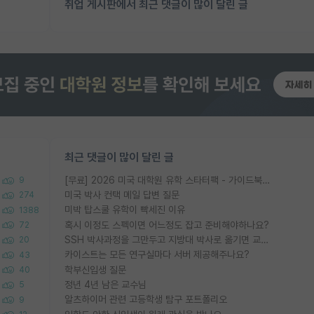
취업 게시판에서 최근 댓글이 많이 달린 글
최근 댓글이 많이 달린 글
[무료] 2026 미국 대학원 유학 스타터팩 - 가이드북 & 합격자 컨택메일 템플릿
9
미국 박사 컨택 메일 답변 질문
274
미박 탑스쿨 유학이 빡세진 이유
1388
혹시 이정도 스펙이면 어느정도 잡고 준비해야하나요?
72
SSH 박사과정을 그만두고 지방대 박사로 옮기면 교수의 꿈은 끝일까요?
20
카이스트는 모든 연구실마다 서버 제공해주나요?
43
학부신입생 질문
40
정년 4년 남은 교수님
5
알츠하이머 관련 고등학생 탐구 포트폴리오
9