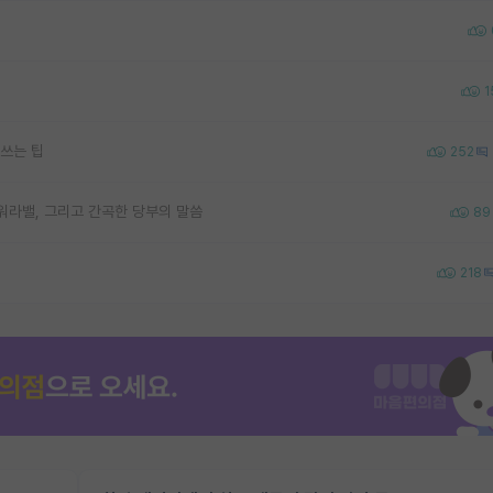
1
쓰는 팁
252
워라밸, 그리고 간곡한 당부의 말씀
89
218