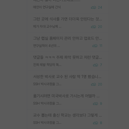
애인이 연구실에 간식
24
그런 곳에 석사를 가면 더더욱 안된다는 것을 깨달으시면 된겁니다!
제가 자대 교수님께 무례하게 행동한 걸까요?
20
그냥 랩실 홈페이지 관리 안하고 업로드 안한거 아님?
연구실적이 4년의 공백이 있는거 어떻게 생각하냐
11
댓글들 ㅋㅋㅋ 주제 파악 못하고 저런 댓글들을 쓰네. 조직에 인간이 얼마나 중요한데 걱정될 수도 있지 ㅋㅋ 본인들은 퍽이나 잘하나봐 ? 현실은 남들한테 욕 안 먹는 1인분만 하는 것도 힘들텐데 ?
진짜 제발 적당히 똑똑한 박사과정이라도 위에 있었으면..
7
서성한 박사로 교수 된 사람 딱 1명 봤습니다. 근데 지방대 박사로 교수된 거는 기적이 일어나야되요. 서성한 학부부터여도 빡센게 교수임용일텐데 지방대박사로 무슨 교수가 되나요...... 중소기업/중견기업 팀장급/연구소장급이나 될거 같네요.
SSH 박사과정을 그만두고 지방대 박사로 옮기면 교수의 꿈은 끝일까요?
20
옮기시려면 미국박사로 가시는게 어떨까 싶네요. 교수가 꿈이면 미국박사 하고 미국교수 까지 같이 노리시는게 기회가 많지 않을까요?
SSH 박사과정을 그만두고 지방대 박사로 옮기면 교수의 꿈은 끝일까요?
9
교수 뽑는데 출신 학교는 생각보다 그렇게 안 봄. 앞으로는 더 안 보게 될거임. 박사는 어디서 진행해도 됨. 단, 제대로 쌓고 좋은 실적 만들 수 있다면. 그런데 지방대는 그럴 가능성이 지극히 낮음. 나만 열심히 잘 하면 된다? 인간은 주변 환경에 지배되는 나약한 존재임. 주변의 지방대 대학원생과 섞이고 지방 특유의 여유로움 또는 나쁘게 얘기해서 나태함에 젖어 살다보면 교수의 꿈 자체를 잊어버리게 될 가능성도 있음. 주변 환경이 70~80%임.
SSH 박사과정을 그만두고 지방대 박사로 옮기면 교수의 꿈은 끝일까요?
8