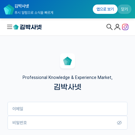
김박사넷
앱으로 보기
닫기
푸시 알림으로 소식을 빠르게
대학원생 모집
국내대학원 정보
연구실&오픈랩
Professional Knowledge & Experience Market,
김박사넷
커뮤니티
커리어
이메일
유학교육
이벤트
비밀번호
반도체 아카데미