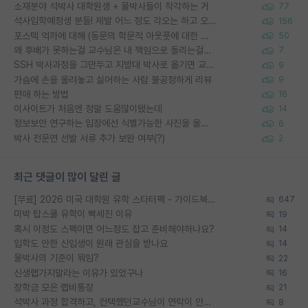
소재분야 석박사 대학원생 + 물박사들이 착각하는 거
77
석사입학예정생 분들! 제발 어느 정도 각오는 하고 오세요.
156
포스텍 억까에 대해 (동문의 학문적 아웃풋에 대한 반박)
50
왜 후배가 못하는걸 교수님은 내 책임으로 돌리는걸까요?
7
SSH 박사과정을 그만두고 지방대 박사로 옮기면 교수의 꿈은 끝일까요?
9
가슴에 손을 올려놓고 싫어하는 사람 불공정하게 리뷰
9
편애 하는 방법
16
이사이트가 처음엔 정말 도움많이됐는데
14
정보보안 연구하는 입장에선 식별가능한 사진을 올리는건 비추이긴함
6
박사 전문연 선발 서류 추가 보완 여부(?)
2
최근 댓글이 많이 달린 글
[무료] 2026 미국 대학원 유학 스타터팩 - 가이드북 & 합격자 컨택메일 템플릿
647
미박 탑스쿨 유학이 빡세진 이유
19
혹시 이정도 스펙이면 어느정도 잡고 준비해야하나요?
14
입학도 안한 신입생이 원래 관심을 받나요
14
물박사의 기준이 뭐임?
22
신생랩가지말라는 이유가 있었구나
16
장학금 모은 랩비통장
21
석박사 과정 합격하고, 컨택했던교수님이 연락이 안됩니다...
8