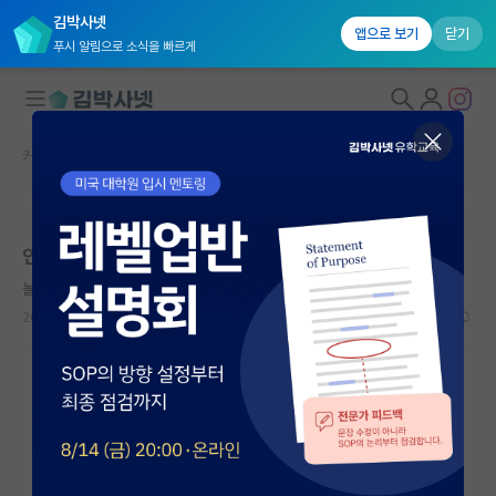
김박사넷
앱으로 보기
닫기
푸시 알림으로 소식을 빠르게
커뮤니티 홈
취업 게시판
대학원생 모집
본문이 수정되지 않는 박제글입니다.
국내대학원 정보
인공지능학과 석사 취업
연구실&오픈랩
놀란 앙투안 라부아지에
커뮤니티
2026.04.03
0
802
커뮤니티 홈
전체글보기
베스트 게시판
IF 명예의전당