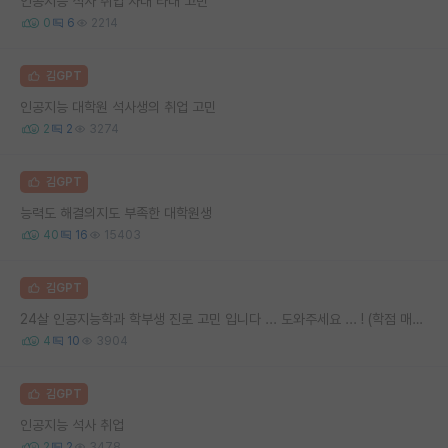
인공지능 석사 취업 자대 타대 고민
0
6
2214
김GPT
인공지능 대학원 석사생의 취업 고민
2
2
3274
김GPT
능력도 해결의지도 부족한 대학원생
40
16
15403
김GPT
24살 인공지능학과 학부생 진로 고민 입니다 ... 도와주세요 ... ! (학점 매우 안 좋음 주의 )
4
10
3904
김GPT
인공지능 석사 취업
2
2
3478