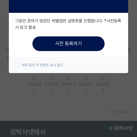
자유 게시판(아무개랩)
그동안 문의가 많았던 레벨업반 설명회를 진행합니다. *사전등록
미국 유학 게시판
시 링크 발송
미국 대학원 합격 후기 게시판
사전 등록하기
대학원생 모집 게시판
H 대 인공지능 석사 중인데 박사는 못 할 것 같아서 취업해야되는데 어디 갈
수 있을까요....
대학원 합격 후기 게시판
하루 동안 이 컨텐츠 보지 않기
연구실(PI) 홍보 게시판
응원해요
공감해요
추천해요
궁금해요
별로에요
석박사 채용 정보 게시판
0
0
0
0
0
임용 정보 게시판
학부 인턴 게시판
게시글 공유
취업 게시판
임용 후기 게시판