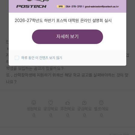
자유 게시판(아무개랩)
2026-27학년도 하반기 포스텍 대학원 온라인 설명회 실시
미국 유학 게시판
미국 대학원 합격 후기 게시판
자세히 보기
안녕하세요
대학원생 모집 게시판
ｋ대 화학생명공학과에 다니고 있는 석사과정 대학원생입니다．
저는 취업을 목적으로 하고 있어서 알아보니 선배님들 중에 삼성전자에 취업
하루 동안 이 컨텐츠 보지 않기
대학원 합격 후기 게시판
하신 분들이 꽤 있는데，고려대학교 화학생명공학과에도 삼성전자 산학장
학생을 모집하는 공고가 있을까요？
연구실(PI) 홍보 게시판
또，산학장학생에 지원하기 위해선 해당 학교 공고를 살펴봐야하는 것이 맞
나요？
석박사 채용 정보 게시판
임용 정보 게시판
학부 인턴 게시판
응원해요
공감해요
추천해요
궁금해요
별로에요
0
0
0
0
0
취업 게시판
임용 후기 게시판