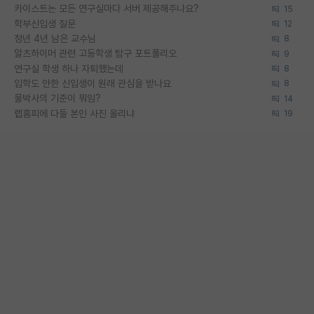
카이스트는 모든 연구실마다 서버 제공해주나요?
15
학부신입생 질문
12
정년 4년 남은 교수님
8
알츠하이머 관련 고등학생 탐구 포트폴리오
9
연구실 학생 하나 자퇴했는데
8
입학도 안한 신입생이 원래 관심을 받나요
8
물박사의 기준이 뭐임?
14
랩홈피에 다들 본인 사진 올리냐
19