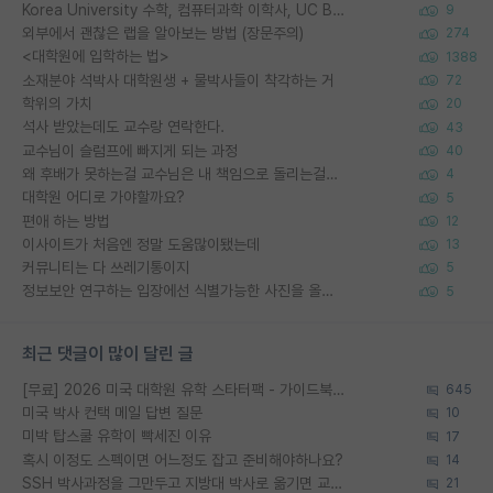
Korea University 수학, 컴퓨터과학 이학사, UC Berkeley 산업공학 대학원 공학박사가 되는 것은 쉽지 않겠죠?
9
외부에서 괜찮은 랩을 알아보는 방법 (장문주의)
274
<대학원에 입학하는 법>
1388
소재분야 석박사 대학원생 + 물박사들이 착각하는 거
72
학위의 가치
20
석사 받았는데도 교수랑 연락한다.
43
교수님이 슬럼프에 빠지게 되는 과정
40
왜 후배가 못하는걸 교수님은 내 책임으로 돌리는걸까요?
4
대학원 어디로 가야할까요?
5
편애 하는 방법
12
이사이트가 처음엔 정말 도움많이됐는데
13
커뮤니티는 다 쓰레기통이지
5
정보보안 연구하는 입장에선 식별가능한 사진을 올리는건 비추이긴함
5
최근 댓글이 많이 달린 글
[무료] 2026 미국 대학원 유학 스타터팩 - 가이드북 & 합격자 컨택메일 템플릿
645
미국 박사 컨택 메일 답변 질문
10
미박 탑스쿨 유학이 빡세진 이유
17
혹시 이정도 스펙이면 어느정도 잡고 준비해야하나요?
14
SSH 박사과정을 그만두고 지방대 박사로 옮기면 교수의 꿈은 끝일까요?
21