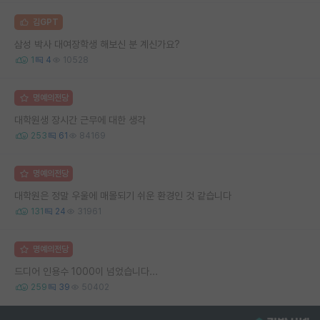
김GPT
삼성 박사 대여장학생 해보신 분 계신가요?
1
4
10528
명예의전당
대학원생 장시간 근무에 대한 생각
253
61
84169
명예의전당
대학원은 정말 우울에 매몰되기 쉬운 환경인 것 같습니다
131
24
31961
명예의전당
드디어 인용수 1000이 넘었습니다...
259
39
50402