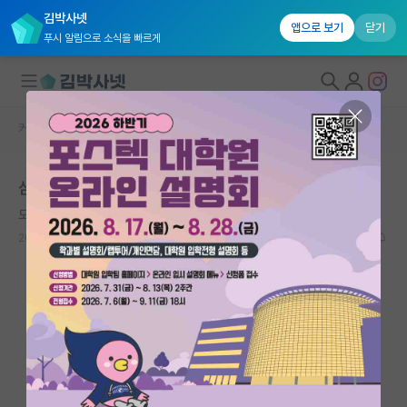
김박사넷
앱으로 보기
닫기
푸시 알림으로 소식을 빠르게
커뮤니티 홈
취업 게시판
대학원생 모집
삼전 산학장학생 （그 외 회사）
국내대학원 정보
도도한 칼 세이건
연구실&오픈랩
2026.03.20
0
2595
커뮤니티
커뮤니티 홈
전체글보기
베스트 게시판
IF 명예의전당