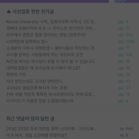
🔥 시선집중 핫한 인기글
Korea University 수학, 컴퓨터과학 이학사, UC Berkeley 산업공학 대학원 공학박사가 되는 것은 쉽지 않겠죠?
6
경북대 컴퓨터학부 4.4 -> 카이스트 전기전자 석박사통합과정 합격
21
외부에서 괜찮은 랩을 알아보는 방법 (장문주의)
274
<대학원에 입학하는 법>
1388
소재분야 석박사 대학원생 + 물박사들이 착각하는 거
71
교수를 원하는 사람들에게 하는 아조씨의 조언
106
AI전공 박사는 의사보다 돈을 더 많이 벌 수 있습니다.
16
대학원생들은 왜 교수님께 감사해야 하나요?
49
학위의 가치
20
석사 받았는데도 교수랑 연락한다.
43
교수님이 슬럼프에 빠지게 되는 과정
40
진짜 제발 적당히 똑똑한 박사과정이라도 위에 있었으면..
13
이사이트가 처음엔 정말 도움많이됐는데
9
최근 댓글이 많이 달린 글
[무료] 2026 미국 대학원 유학 스타터팩 - 가이드북 & 합격자 컨택메일 템플릿
644
미국 박사, 정말 도전해볼 만할까요?
9