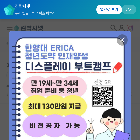
김박사넷
앱으로 보기
닫기
푸시 알림으로 소식을 빠르게
커뮤니티 홈
취업 게시판
대학원생 모집
ai대학원 석사 취업 마지노선 나이가 어느정도인가요
국내대학원 정보
IT
연구실&오픈랩
순수한 막스 플랑크
커뮤니티
2026.05.29
1
970
커뮤니티 홈
전체글보기
베스트 게시판
IF 명예의전당