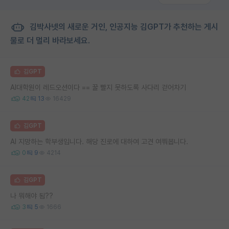
김박사넷의 새로운 거인, 인공지능 김GPT가 추천하는 게시
물로 더 멀리 바라보세요.
김GPT
AI대학원이 레드오션이다 == 꿀 빨지 못하도록 사다리 걷어차기
42
13
16429
김GPT
AI 지망하는 학부생입니다. 해당 진로에 대하여 고견 여쭤봅니다.
0
9
4214
김GPT
나 뭐해야 됨??
3
5
1666