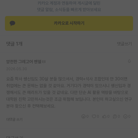
카카오 계정과 연동하여 게시글에 달린
재팬라운지 🌸
댓글 알람, 소식등을 빠르게 받아보세요
카카오로 시작하기
댓글 1개
댓글쓰기
얌전한 그레고어 멘델
2026.05.30
요즘 학사 쌩신입도 30살 분들 많으셔서, 경력+석사 조합인데 만 30이면
취업에는 큰 문제는 없을 것 같아요. 거기다가 경력이 있으시니 쌩신입과 경
쟁해서도 큰 메리트가 있을 것 같네요. 다만 단순 AI 활용 역량을 바탕으로
대학원 진학 고민하시는것은 조금 위험해 보입니다. 본인이 하고싶으신 연구
분야 찾으신 후 컨택해보세요.
0
0
0
0
0
대댓글 쓰기