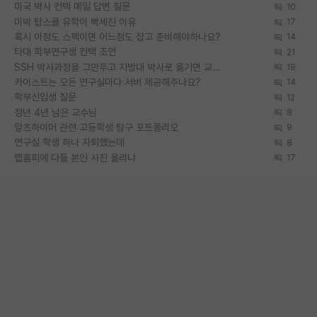
미국 박사 컨택 메일 답변 질문
10
미박 탑스쿨 유학이 빡세진 이유
17
혹시 이정도 스펙이면 어느정도 잡고 준비해야하나요?
14
타대 학부연구생 컨택 조언
21
SSH 박사과정을 그만두고 지방대 박사로 옮기면 교수의 꿈은 끝일까요?
19
카이스트는 모든 연구실마다 서버 제공해주나요?
14
학부신입생 질문
12
정년 4년 남은 교수님
8
알츠하이머 관련 고등학생 탐구 포트폴리오
9
연구실 학생 하나 자퇴했는데
8
랩홈피에 다들 본인 사진 올리냐
17