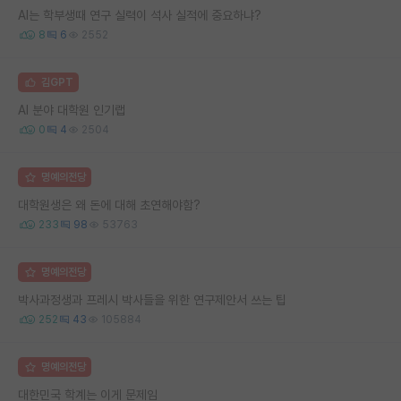
AI는 학부생때 연구 실력이 석사 실적에 중요하냐?
8
6
2552
김GPT
AI 분야 대학원 인기랩
0
4
2504
명예의전당
대학원생은 왜 돈에 대해 초연해야함?
233
98
53763
명예의전당
박사과정생과 프레시 박사들을 위한 연구제안서 쓰는 팁
252
43
105884
명예의전당
대한민국 학계는 이게 문제임