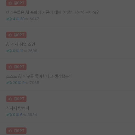
김GPT
여러분들은 AI 포화에 거품에 대해 어떻게 생각하시나요?
4
20
6047
김GPT
AI 석사 취업 조언
0
11
2698
김GPT
스스로 AI 연구를 좋아한다고 생각했는데
20
9
7065
김GPT
석사때 탑컨퍼
0
6
3834
김GPT