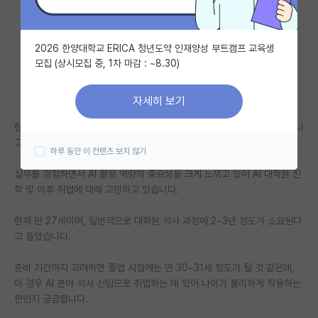
자유 게시판(아무개랩)
2026 한양대학교 ERICA 청년도약 인재양성 부트캠프 교육생
미국 유학 게시판
모집 (상시모집 중, 1차 마감 : ~8.30)
미국 대학원 합격 후기 게시판
자세히 보기
대학원생 모집 게시판
현재 IT 분야에서 약 2년 정 근무하고 있는 직장인입니다. (개발 직종은 아니
대학원 합격 후기 게시판
고 QA 입니다.)
하루 동안 이 컨텐츠 보지 않기
연구실(PI) 홍보 게시판
실무를 경험하면서 AI 활용 역량의 중요성을 크게 느끼고 있어 AI 대학원 진
학 및 이후 취업에 대해 고민하고 있습니다.
석박사 채용 정보 게시판
현재 만 27세이며, 일반적으로 대학원 석사 과정에 2~3년 정도가 소요된다
임용 정보 게시판
고 들었습니다.
학부 인턴 게시판
준비 기간까지 고려하면 졸업 시점에는 만 30~31세 정도가 될 것 같은데,
취업 게시판
이 경우 AI 분야 석사 신입으로 취업하는 데 있어 나이가 불리하게 작용하는
편인지 궁금합니다.
임용 후기 게시판