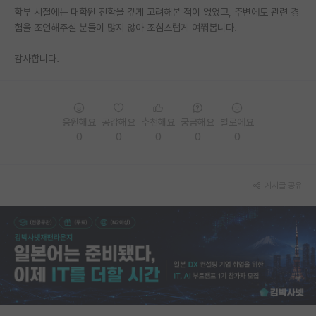
학부 시절에는 대학원 진학을 깊게 고려해본 적이 없었고, 주변에도 관련 경
PI 전용 게시판
험을 조언해주실 분들이 많지 않아 조심스럽게 여쭤봅니다.
인문사회 계열 게시판
감사합니다.
특수/전문대학원 게시판
반도체/AI 게시판
응원해요
공감해요
추천해요
궁금해요
별로에요
장학금/장학생 게시판
0
0
0
0
0
학술 정보 게시판
게시글 공유
홍보 게시판
커리어
유학교육
이벤트
반도체 아카데미