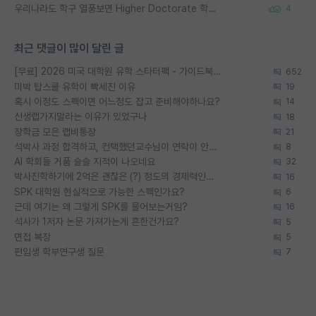
우리나라도 학구 열풍보면 Higher Doctorate 학위가 필요하다고 봅니다.
4
최근 댓글이 많이 달린 글
[무료] 2026 미국 대학원 유학 스타터팩 - 가이드북 & 합격자 컨택메일 템플릿
652
미박 탑스쿨 유학이 빡세진 이유
19
혹시 이정도 스펙이면 어느정도 잡고 준비해야하나요?
14
신생랩가지말라는 이유가 있었구나
18
장학금 모은 랩비통장
21
석박사 과정 합격하고, 컨택했던교수님이 연락이 안됩니다...
8
AI 학회들 거품 슬슬 지적이 나오네요
32
박사진학하기에 2억은 괜찮은 (?) 정도의 경제력인가요
16
SPK 대학원 현실적으로 가능한 스펙인가요?
6
근데 여기는 왜 그렇게 SPK를 물어보는거임?
16
석사가 1저자 논문 가져가는게 흔한건가요?
5
면접 복장
5
편입생 학부연구생 질문
7