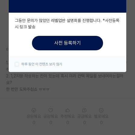
자유 게시판(아무개랩)
그동안 문의가 많았던 레벨업반 설명회를 진행합니다. *사전등록
미국 유학 게시판
시 링크 발송
미국 대학원 합격 후기 게시판
사전 등록하기
대학원생 모집 게시판
이번에 지원해보려고 하는데 궁금한게 있어서요..
대학원 합격 후기 게시판
1. 자기소개서랑 연구계획같은거 양식이 다 영어인데 전부 영어로 작성해야
하루 동안 이 컨텐츠 보지 않기
하나요?
연구실(PI) 홍보 게시판
2. 1,2지망 작성하는 칸이 있는데 혹시 미리 컨텍 메일을 보내여하는걸까
요?
석박사 채용 정보 게시판
한 번만 도와주십쇼 ㅠㅠㅠ
임용 정보 게시판
학부 인턴 게시판
응원해요
공감해요
추천해요
궁금해요
별로에요
취업 게시판
0
0
0
0
0
임용 후기 게시판