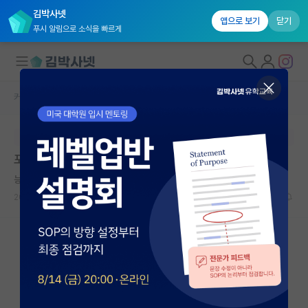
김박사넷
앱으로 보기
닫기
푸시 알림으로 소식을 빠르게
커뮤니티 홈
학부 인턴 게시판
대학원생 모집
본문이 수정되지 않는 박제글입니다.
국내대학원 정보
포스텍 하계인턴 지원시
연구실&오픈랩
능글맞은 장자크 루소
커뮤니티
2026.05.23
0
542
커뮤니티 홈
전체글보기
베스트 게시판
IF 명예의전당