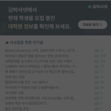
🔥 시선집중 핫한 인기글
Korea University 수학, 컴퓨터과학 이학사, UC Berkeley 산업공학 대학원 공학박사가 되는 것은 쉽지 않겠죠?
11
외부에서 괜찮은 랩을 알아보는 방법 (장문주의)
278
대학원생들 교수에게 가스라이팅 당한 것은 이해가 갑니다. 안타깝네요.
120
소재분야 석박사 대학원생 + 물박사들이 착각하는 거
77
왜 후배가 못하는걸 교수님은 내 책임으로 돌리는걸까요?
7
편애 하는 방법
17
랩홈피에 다들 본인 사진 올리냐
13
이사이트가 처음엔 정말 도움많이됐는데
16
석사생의 고민
2
타대학원 컨텍 준비중인데, 지도교수님께는 언제 말씀드려야 할까요?
2
정출연 학연 박사 질문(DGIST)
2
통신 관련 랩 추천
2