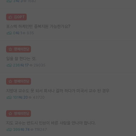
3
3
1682
김GPT
포스텍 하계인턴 중복지원 가능한가요?
0
1
935
명예의전당
일을 잘 한다는 것.
236
17
29035
명예의전당
지방대 교수도 못 되서 회사나 갈까 하다가 미국서 교수 된 경우
101
20
43720
명예의전당
지도 교수는 반드시 인성이 바른 사람을 만나야 합니다.
399
74
118247