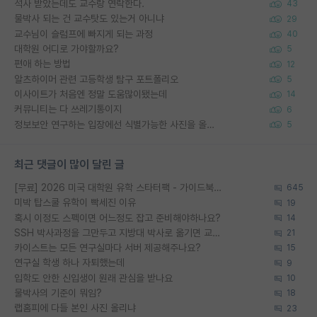
석사 받았는데도 교수랑 연락한다.
43
물박사 되는 건 교수탓도 있는거 아니냐
29
교수님이 슬럼프에 빠지게 되는 과정
40
대학원 어디로 가야할까요?
5
편애 하는 방법
12
알츠하이머 관련 고등학생 탐구 포트폴리오
5
이사이트가 처음엔 정말 도움많이됐는데
14
커뮤니티는 다 쓰레기통이지
6
정보보안 연구하는 입장에선 식별가능한 사진을 올리는건 비추이긴함
5
최근 댓글이 많이 달린 글
[무료] 2026 미국 대학원 유학 스타터팩 - 가이드북 & 합격자 컨택메일 템플릿
645
미박 탑스쿨 유학이 빡세진 이유
19
혹시 이정도 스펙이면 어느정도 잡고 준비해야하나요?
14
SSH 박사과정을 그만두고 지방대 박사로 옮기면 교수의 꿈은 끝일까요?
21
카이스트는 모든 연구실마다 서버 제공해주나요?
15
연구실 학생 하나 자퇴했는데
9
입학도 안한 신입생이 원래 관심을 받나요
10
물박사의 기준이 뭐임?
18
랩홈피에 다들 본인 사진 올리냐
23