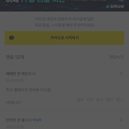
PI 전용 게시판
카카오 계정과 연동하여 게시글에 달린
인문사회 계열 게시판
댓글 알람, 소식등을 빠르게 받아보세요
특수/전문대학원 게시판
카카오로 시작하기
반도체/AI 게시판
장학금/장학생 게시판
댓글 12개
댓글쓰기
학술 정보 게시판
쩨쩨한 존 케인즈
홍보 게시판
2022.05.15
커리어
학교 홈페이지 찾아봐 다나옴
0
0
0
0
1
유학교육
대댓글 쓰기
이벤트
만만한 존 롤스
작성자
반도체 아카데미
2022.05.15