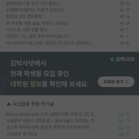
랩홈피에 다들 본인 사진 올리냐
23
신생랩가지말라는 이유가 있었구나
15
장학금 모은 랩비통장
14
AI 학회들 거품 슬슬 지적이 나오네요
25
카이스트 서류 전형 배수
7
DGIST 가는 방법 추천 부탁드립니다.
7
박사진학하기에 2억은 괜찮은 (?) 정도의 경제력인가요
10
🔥 시선집중 핫한 인기글
Korea University 수학, 컴퓨터과학 이학사, UC Berkeley 산업공학 대학원 공학박사가 되는 것은 쉽지 않겠죠?
10
소재분야 석박사 대학원생 + 물박사들이 착각하는 거
72
포스텍 억까에 대해 (동문의 학문적 아웃풋에 대한 반박)
50
교수님이 무서워요
16