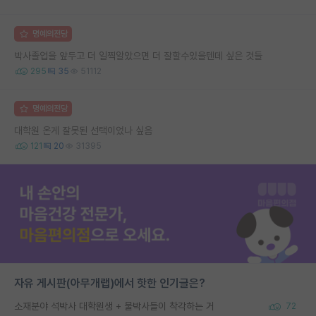
명예의전당
박사졸업을 앞두고 더 일찍알았으면 더 잘할수있을텐데 싶은 것들
295
35
51112
명예의전당
대학원 온게 잘못된 선택이었나 싶음
121
20
31395
자유 게시판(아무개랩)에서 핫한 인기글은?
소재분야 석박사 대학원생 + 물박사들이 착각하는 거
72