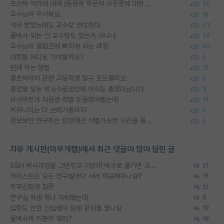
포스텍 억까에 대해 (동문의 학문적 아웃풋에 대한 반박)
50
교수님이 무서워요
16
석사 받았는데도 교수랑 연락한다.
43
물박사 되는 건 교수탓도 있는거 아니냐
29
교수님이 슬럼프에 빠지게 되는 과정
40
대학원 어디로 가야할까요?
5
편애 하는 방법
12
알츠하이머 관련 고등학생 탐구 포트폴리오
5
졸업을 앞둔 박사수료생인데 아직도 출장다닙니다
3
이사이트가 처음엔 정말 도움많이됐는데
14
커뮤니티는 다 쓰레기통이지
6
정보보안 연구하는 입장에선 식별가능한 사진을 올리는건 비추이긴함
5
자유 게시판(아무개랩)에서 최근 댓글이 많이 달린 글
SSH 박사과정을 그만두고 지방대 박사로 옮기면 교수의 꿈은 끝일까요?
21
카이스트는 모든 연구실마다 서버 제공해주나요?
15
학부신입생 질문
12
연구실 학생 하나 자퇴했는데
9
입학도 안한 신입생이 원래 관심을 받나요
10
물박사의 기준이 뭐임?
18