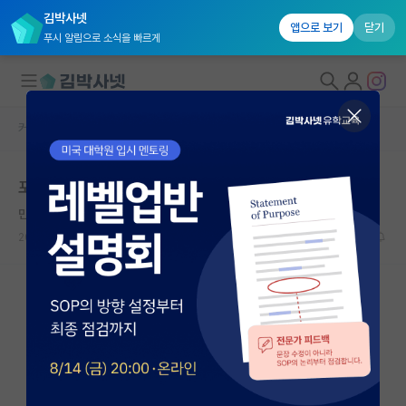
김박사넷
앱으로 보기
닫기
푸시 알림으로 소식을 빠르게
커뮤니티 홈
자유 게시판(아무개랩)
대학원생 모집
포스텍 기숙사
국내대학원 정보
만만한 존 롤스
연구실&오픈랩
2022.05.15
12
5017
커뮤니티
커뮤니티 홈
전체글보기
베스트 게시판
IF 명예의전당