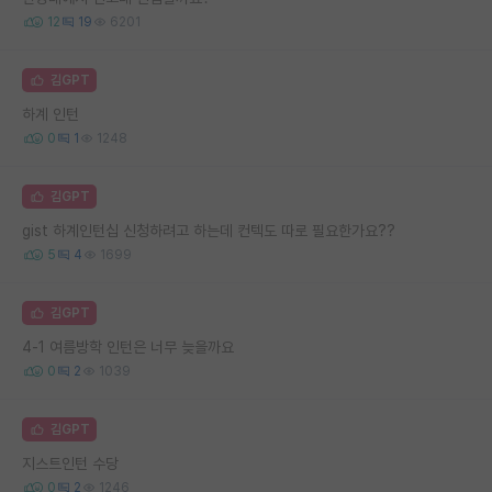
12
19
6201
김GPT
하계 인턴
0
1
1248
김GPT
gist 하계인턴십 신청하려고 하는데 컨텍도 따로 필요한가요??
5
4
1699
김GPT
4-1 여름방학 인턴은 너무 늦을까요
0
2
1039
김GPT
지스트인턴 수당
0
2
1246