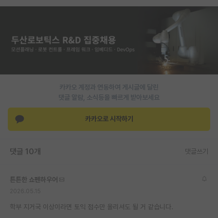
PI 전용 게시판
인문사회 계열 게시판
특수/전문대학원 게시판
반도체/AI 게시판
카카오 계정과 연동하여 게시글에 달린
장학금/장학생 게시판
댓글 알람, 소식등을 빠르게 받아보세요
학술 정보 게시판
카카오로 시작하기
홍보 게시판
댓글 10개
커리어
댓글쓰기
유학교육
튼튼한 쇼펜하우어
이벤트
2026.05.15
학부 지거국 이상이라면 토익 점수만 올리셔도 될 거 같습니다.
반도체 아카데미