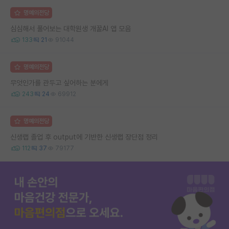
명예의전당
심심해서 풀어보는 대학원생 개꿀AI 앱 모음
133
21
91044
명예의전당
무엇인가를 관두고 싶어하는 분에게
243
24
69912
명예의전당
신생랩 졸업 후 output에 기반한 신생랩 장단점 정리
112
37
79177