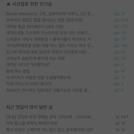
🔥 시선집중 핫한 인기글
Korea University 수학, 컴퓨터과학 이학사, UC Berkeley 산업공학 대학원 공학박사가 되는 것은 쉽지 않겠죠?
10
외부에서 괜찮은 랩을 알아보는 방법 (장문주의)
275
대학원 월급 정리해준다 (공대 기준)
275
대학원생들 교수에게 가스라이팅 당한 것은 이해가 갑니다. 안타깝네요.
119
소재분야 석박사 대학원생 + 물박사들이 착각하는 거
76
석사입학예정생 분들! 제발 어느 정도 각오는 하고 오세요.
156
포스텍 억까에 대해 (동문의 학문적 아웃풋에 대한 반박)
50
교수님이 슬럼프에 빠지게 되는 과정
40
대학원 어디로 가야할까요?
5
편애 하는 방법
16
이사이트가 처음엔 정말 도움많이됐는데
14
커뮤니티는 다 쓰레기통이지
6
정보보안 연구하는 입장에선 식별가능한 사진을 올리는건 비추이긴함
6
최근 댓글이 많이 달린 글
[무료] 2026 미국 대학원 유학 스타터팩 - 가이드북 & 합격자 컨택메일 템플릿
647
미박 탑스쿨 유학이 빡세진 이유
19
혹시 이정도 스펙이면 어느정도 잡고 준비해야하나요?
14