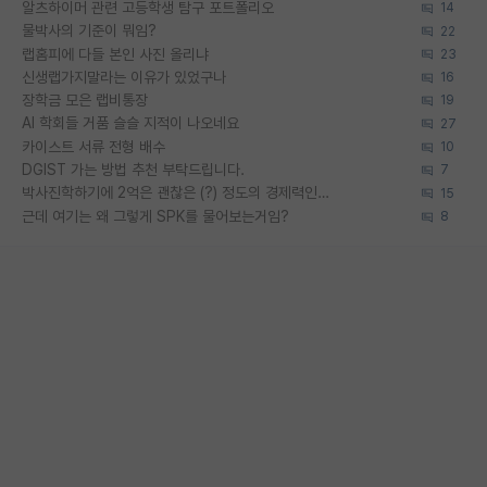
알츠하이머 관련 고등학생 탐구 포트폴리오
14
물박사의 기준이 뭐임?
22
랩홈피에 다들 본인 사진 올리냐
23
신생랩가지말라는 이유가 있었구나
16
장학금 모은 랩비통장
19
AI 학회들 거품 슬슬 지적이 나오네요
27
카이스트 서류 전형 배수
10
DGIST 가는 방법 추천 부탁드립니다.
7
박사진학하기에 2억은 괜찮은 (?) 정도의 경제력인가요
15
근데 여기는 왜 그렇게 SPK를 물어보는거임?
8