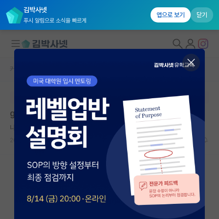
김박사넷
앱으로 보기
닫기
푸시 알림으로 소식을 빠르게
커뮤니티 홈
학부 인턴 게시판
대학원생 모집
본문이 수정되지 않는 박제글입니다.
국내대학원 정보
gist 하계인턴 관련 질문입니다
연구실&오픈랩
나른한 안톤 체호프
커뮤니티
2026.05.14
10
2245
커뮤니티 홈
전체글보기
베스트 게시판
IF 명예의전당