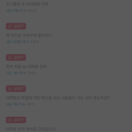
조기졸업 후 타대학원 진학
0
11
8437
김GPT
왜 억지로 꾸역꾸역 할라하니
26
13
5415
김GPT
학부 취업 vs 대학원 진학
1
10
2693
김GPT
대학원은 학업에 대한 확신을 갖는 사람들이 가는 것이 맞는거죠?
1
11
3911
김GPT
대학원 진학 준비중 고민입니다