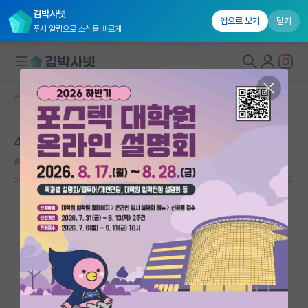
김박사넷
앱으로 보기
닫기
푸시 알림으로 소식을 빠르게
커뮤니티 홈
학부 인턴 게시판
대학원생 모집
4-2부터 타대 준비 시작하신 분 계신가요??
국내대학원 정보
순수한 에르빈 슈뢰딩거
연구실&오픈랩
2026.01.24
3
1894
커뮤니티
커뮤니티 홈
전체글보기
베스트 게시판
IF 명예의전당