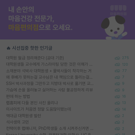
🔥 시선집중 핫한 인기글
대학원 월급 정리해준다 (공대 기준)
275
대학원생들 교수에게 가스라이팅 당한 것은 이해가 갑니다. 안타깝네요.
120
소재분야 석박사 대학원생 + 물박사들이 착각하는 거
77
왜 후배가 못하는걸 교수님은 내 책임으로 돌리는걸까요?
7
SSH 박사과정을 그만두고 지방대 박사로 옮기면 교수의 꿈은 끝일까요?
9
가슴에 손을 올려놓고 싫어하는 사람 불공정하게 리뷰
9
편애 하는 방법
16
랩홈피에 다들 본인 사진 올리냐
13
이사이트가 처음엔 정말 도움많이됐는데
14
역대급 대학원생 빌런
2
석사생의 고민
2
컨택이후 랩매니저, PhD학생들 소개 시켜주신거면 거의 컨펌에 가깝나요?
2
Korea University 수학, 컴퓨터과학 이학사, UC Berkeley 산업공학 대학원 공학박사가 되는 것은 쉽지 않겠죠?
11