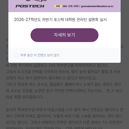
자유 게시판(아무개랩)
2026-27학년도 하반기 포스텍 대학원 온라인 설명회 실시
미국 유학 게시판
미국 대학원 합격 후기 게시판
자세히 보기
이제 4학년 올라가는 학부생입니다.
대학원생 모집 게시판
전공은 바이오 계열, 인서울 하위권이고 2-1부터 자대 랩실에서 지내고 있습
니다.
하루 동안 이 컨텐츠 보지 않기
대학원 합격 후기 게시판
지도교수님께서 이번 4-1까지 하시고 퇴직을 하게 되셔서, 저도 거기에 맞
춰 이번 학기까지 집중하고 자대 학부연구를 마무리하려고 합니다.
연구실(PI) 홍보 게시판
그래서 4-2즈음 컨택을 시작하려 하는데, 많이 늦게 될까요? 졸업 후 바로
진학이 아닌 후기 입학까지 염두해두고 있다고 하더라도요.
석박사 채용 정보 게시판
그리고 목표로 하는 교수님, 랩실들이 홈페이지나 소개가 없는 경우도 많던
데 교수님 프로필, 논문만 읽고 무작정 컨택드려봐도 되는지요... 연,고 보건
임용 정보 게시판
의료 계열 생각중입니다.
학부 인턴 게시판
솔직히 학부연구생 하면서 마음고생을 너무 많이 해서 자존감도 떨어지고 전
취업 게시판
보다 진학에 의욕도 없어져서, 이렇게 바로 다음 소속을 알아보는 것이 맞나
싶기도 합니다. 그러나 여태까지 진학만 생각하고 다른 준비는 1도 안한것이
임용 후기 게시판
막막하네요. 부모님께도 미안하고요... 다들 어떻게 버티시나요....