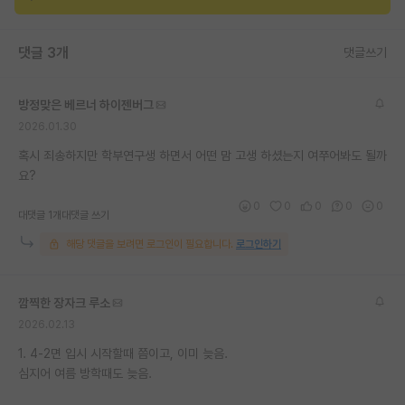
재팬라운지 🌸
댓글 3개
댓글쓰기
방정맞은 베르너 하이젠버그
2026.01.30
혹시 죄송하지만 학부연구생 하면서 어떤 맘 고생 하셨는지 여쭈어봐도 될까
요?
0
0
0
0
0
대댓글 1개
대댓글 쓰기
해당 댓글을 보려면 로그인이 필요합니다.
로그인하기
깜찍한 장자크 루소
2026.02.13
1. 4-2면 입시 시작할때 쯤이고, 이미 늦음.
심지어 여름 방학때도 늦음.