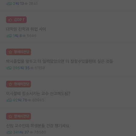
2
13
2841
김GPT
대학원 진학과 취업 사이
1
8
5646
명예의전당
박사졸업을 앞두고 더 일찍알았으면 더 잘할수있을텐데 싶은 것들
295
35
51159
명예의전당
이사할때 청소시키는 교수 신고해도됨?
92
76
60945
명예의전당
신임 교수인데 학생분들 건강 챙기세요
341
37
76560