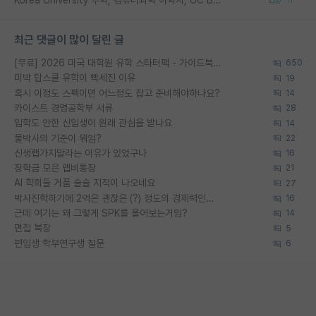
최근 댓글이 많이 달린 글
[무료] 2026 미국 대학원 유학 스타터팩 - 가이드북 & 합격자 컨택메일 템플릿
650
미박 탑스쿨 유학이 빡세진 이유
19
혹시 이정도 스펙이면 어느정도 잡고 준비해야하나요?
14
카이스트 경영공학부 서류
28
입학도 안한 신입생이 원래 관심을 받나요
14
물박사의 기준이 뭐임?
22
신생랩가지말라는 이유가 있었구나
16
장학금 모은 랩비통장
21
AI 학회들 거품 슬슬 지적이 나오네요
27
박사진학하기에 2억은 괜찮은 (?) 정도의 경제력인가요
16
근데 여기는 왜 그렇게 SPK를 물어보는거임?
14
면접 복장
5
편입생 학부연구생 질문
6