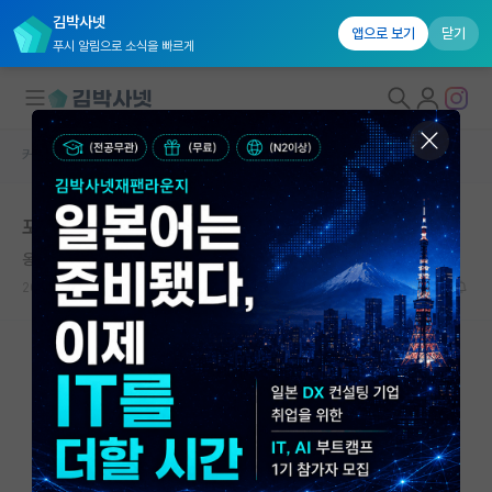
김박사넷
앱으로 보기
닫기
푸시 알림으로 소식을 빠르게
커뮤니티 홈
학부 인턴 게시판
대학원생 모집
포스텍 반도체공학과 겨울 인턴연락
국내대학원 정보
옹졸한 베르너 하이젠버그
연구실&오픈랩
2025.11.28
1
1289
커뮤니티
커뮤니티 홈
전체글보기
베스트 게시판
IF 명예의전당