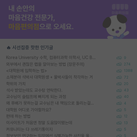
🔥 시선집중 핫한 인기글
Korea University 수학, 컴퓨터과학 이학사, UC Berkeley 산업공학 대학원 공학박사가 되는 것은 쉽지 않겠죠?
9
외부에서 괜찮은 랩을 알아보는 방법 (장문주의)
274
<대학원에 입학하는 법>
1388
소재분야 석박사 대학원생 + 물박사들이 착각하는 거
72
학위의 가치
20
석사 받았는데도 교수랑 연락한다.
43
교수님이 슬럼프에 빠지게 되는 과정
40
왜 후배가 못하는걸 교수님은 내 책임으로 돌리는걸까요?
4
대학원 어디로 가야할까요?
5
편애 하는 방법
12
이사이트가 처음엔 정말 도움많이됐는데
13
커뮤니티는 다 쓰레기통이지
5
정보보안 연구하는 입장에선 식별가능한 사진을 올리는건 비추이긴함
5