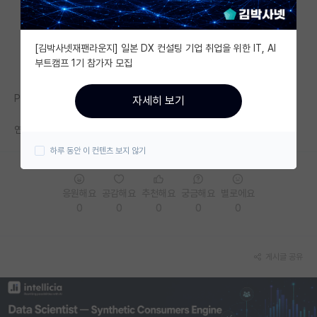
자유 게시판(아무개랩)
[김박사넷재팬라운지] 일본 DX 컨설팅 기업 취업을 위한 IT, AI
미국 유학 게시판
부트캠프 1기 참가자 모집
미국 대학원 합격 후기 게시판
Postech 반도체공학과 겨울 인턴 연락오신분 계신가요?
자세히 보기
대학원생 모집 게시판
연락이 안오는걸 보니 떨어졌나보네요
대학원 합격 후기 게시판
하루 동안 이 컨텐츠 보지 않기
연구실(PI) 홍보 게시판
응원해요
공감해요
추천해요
궁금해요
별로에요
석박사 채용 정보 게시판
0
0
0
0
0
임용 정보 게시판
학부 인턴 게시판
게시글 공유
취업 게시판
임용 후기 게시판