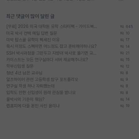
최근 댓글이 많이 달린 글
[무료] 2026 미국 대학원 유학 스타터팩 - 가이드북 & 합격자 컨택메일 템플릿
645
미국 박사 컨택 메일 답변 질문
10
미박 탑스쿨 유학이 빡세진 이유
17
혹시 이정도 스펙이면 어느정도 잡고 준비해야하나요?
14
SSH 박사과정을 그만두고 지방대 박사로 옮기면 교수의 꿈은 끝일까요?
21
카이스트는 모든 연구실마다 서버 제공해주나요?
15
학부신입생 질문
12
정년 4년 남은 교수님
8
알츠하이머 관련 고등학생 탐구 포트폴리오
9
연구실 학생 하나 자퇴했는데
8
입학도 안한 신입생이 원래 관심을 받나요
8
물박사의 기준이 뭐임?
14
랩홈피에 다들 본인 사진 올리냐
19