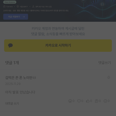
PI 전용 게시판
인문사회 계열 게시판
카카오 계정과 연동하여 게시글에 달린
특수/전문대학원 게시판
댓글 알람, 소식등을 빠르게 받아보세요
반도체/AI 게시판
카카오로 시작하기
장학금/장학생 게시판
학술 정보 게시판
댓글 1개
댓글쓰기
홍보 게시판
겁먹은 존 폰 노이만
커리어
2025.11.29
유학교육
아직 발표 안났습니다
이벤트
0
0
0
0
0
대댓글 쓰기
반도체 아카데미