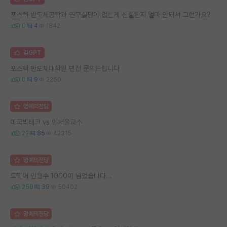
포스텍 반도체공학과 연구실평이 없는게 신설된지 얼마 안되서 그런가요?
0
4
1842
김GPT
포스텍 반도체대학원 면접 문의드립니다
0
9
2250
명예의전당
미국빅테크 vs 인서울교수
22
85
42315
명예의전당
드디어 인용수 1000이 넘었습니다...
259
39
50402
명예의전당