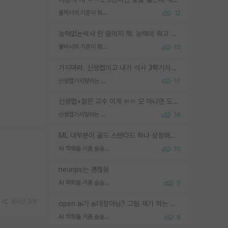
물박사의 기준이 뭐임?
12
능력없는박사 란 말이지 뭐. 능력이 뭐고 능력이 있다는게 뭔지는 사람마다 기준이 다르니까 얘기해봐야 서로 자기 기준만 얘기해서 논쟁이 끝이 안나고. 주위에서 능력있고 야심있는 신입생이 교수가 유의미한 피드백을 아예 안주면서 제대로된 과제에 참여해볼 기회도 제공하지 않고 잡일 뺑뺑이만 돌려서 맨날 단순작업만 하면서 밤새다가 눈빛이 점점 죽어가는걸 본 사람은 물박사는 교수탓이라고 하고, 교수는 이것저것 알려도 주고 기회도 주고 사수 동기 붙여주면서 어떻게든 끌고가려고 하는데 본인이 매일 뺀질거리면서 출근 하는둥마는둥 하다가 기껏 와서도 폰이나 쳐다보다가 실험 망치고 저녁약속있어서 먼저 가볼게요~ 하는걸 본 사람은 물박사는 본인탓이라고 함.
물박사의 기준이 뭐임?
13
가지마라. 신생랩이고 내가 석사 3학기차인데 최고참인데 나도 아무것도 모르는데 교수가 후배들 왜 논문 교육 안시키냐. 논문 왜 안 써오냐 닦달한다
신생랩가지말라는 이유가 있었구나
17
신생랩+젊은 교수 이게 ㄹㅇ 모 아니면 도인듯.
신생랩가지말라는 이유가 있었구나
16
ML 대부분이 골드 스탠다드 하나 상정해놓고 (벤치마크 데이터셋이 여러 개면 여러 개 상정) 그거 얼마나 잘 맞추나 싸움임 가끔 번뜩이는 설계 철학을 보여주는 논문들도 있지만 대부분 그거 성적 얼마나 더 올리느라에 혈안이 되어 있는 측면이 잇음
AI 학회들 거품 슬슬 지적이 나오네요
10
neurips는 괜찮음
AI 학회들 거품 슬슬 지적이 나오네요
9
게시글 공유
open ai가 ai대장아님? 그럼 쟤가 하는 말이 다 맞겠네
AI 학회들 거품 슬슬 지적이 나오네요
8