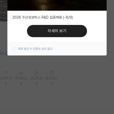
2026 두산로보틱스 R&D 집중채용 (~8/9)
자세히 보기
하루 동안 이 컨텐츠 보지 않기
postNo=272193&menuNo=362&bizNo=52
공감해요
추천해요
궁금해요
별로에요
0
0
0
0