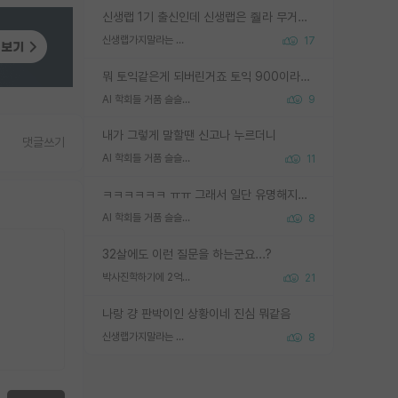
신생랩 1기 출신인데 신생랩은 줠라 무거운 바벨 같은거임. 들면 대박인데 못들면 깔려 죽음. 아무도 알려주지 않는 환경에서 자생해야하지만, 일단 살아남았다면 그 어떤 사람보다 악착같고 생존력 높은 사람으로 거듭날 수 있음
신생랩가지말라는 이유가 있었구나
17
뭐 토익같은게 되버린거죠 토익 900이라고 영어잘하는건 아닙니다만 잘하는사람은 다 900을 넘는 그런
AI 학회들 거품 슬슬 지적이 나오네요
9
내가 그렇게 말할땐 신고나 누르더니
댓글쓰기
AI 학회들 거품 슬슬 지적이 나오네요
11
ㅋㅋㅋㅋㅋㅋ ㅠㅠ 그래서 일단 유명해지는게 중요한거같습니다
AI 학회들 거품 슬슬 지적이 나오네요
8
32살에도 이런 질문을 하는군요...?
박사진학하기에 2억은 괜찮은 (?) 정도의 경제력인가요
21
나랑 걍 판박이인 상황이네 진심 뭐같음
신생랩가지말라는 이유가 있었구나
8