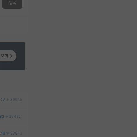
등록
27
39945
83
294821
48
33843