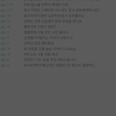
미박 탑스쿨 유학이 빡세진 이유
275
혹시 이정도 스펙이면 어느정도 잡고 준비해야하나요?
275
알츠하이머 관련 고등학생 탐구 포트폴리오
74
입학도 안한 신입생이 원래 관심을 받나요
50
물박사의 기준이 뭐임?
16
랩홈피에 다들 본인 사진 올리냐
6
신생랩가지말라는 이유가 있었구나
5
장학금 모은 랩비통장
9
AI 학회들 거품 슬슬 지적이 나오네요
15
카이스트 서류 전형 배수
14
DGIST 가는 방법 추천 부탁드립니다.
6
박사진학하기에 2억은 괜찮은 (?) 정도의 경제력인가요
5