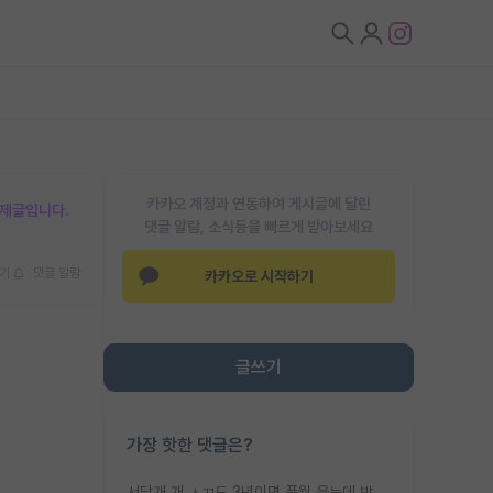
카카오 계정과 연동하여 게시글에 달린
박제글입니다.
댓글 알람, 소식등을 빠르게 받아보세요
기
댓글 알람
카카오로 시작하기
글쓰기
가장 핫한 댓글은?
서당개 개 ㅅㄲ도 3년이면 풍월 읊는데 박사 5년 이상 대리고 있으면서 물된건 교수 탓 맞는ㄱ게 거기가 서당이 아니란 소리임