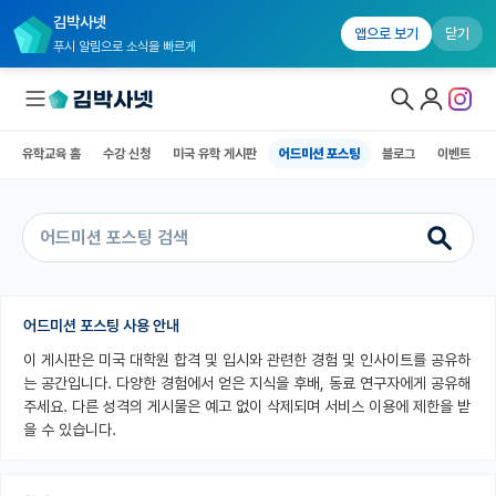
김박사넷
유학교육 홈
수강 신청
미국 유학 게시판
어드미션 포스팅
블로그
앱으로 보기
닫기
푸시 알림으로 소식을 빠르게
유학교육 홈
수강 신청
미국 유학 게시판
어드미션 포스팅
블로그
이벤트
대학원생 모집
국내대학원 정보
연구실&오픈랩
커뮤니티
어드미션 포스팅 사용 안내
이 게시판은 미국 대학원 합격 및 입시와 관련한 경험 및 인사이트를 공유하
커리어
는 공간입니다. 다양한 경험에서 얻은 지식을 후배, 동료 연구자에게 공유해
유학교육
주세요. 다른 성격의 게시물은 예고 없이 삭제되며 서비스 이용에 제한을 받
을 수 있습니다.
유학교육 홈
수강 신청