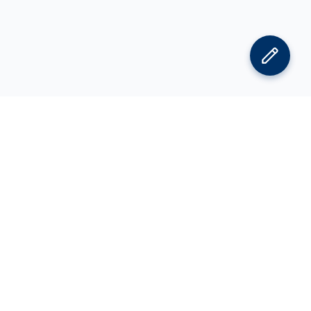
김박사넷 홈으로
김박사넷 유학교육 홈으로
PI
공지사항
광고 문의
제휴 문의