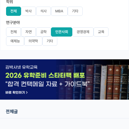
학위
미국 유학 게시판
전체
박사
석사
MBA
기타
연구분야
어드미션 포스팅
전체
자연
공학
인문사회
경영경제
교육
블로그
예체능
의약학
기타
이벤트
오픈카톡
이벤트
반도체 아카데미
재팬라운지 🌸
전체글