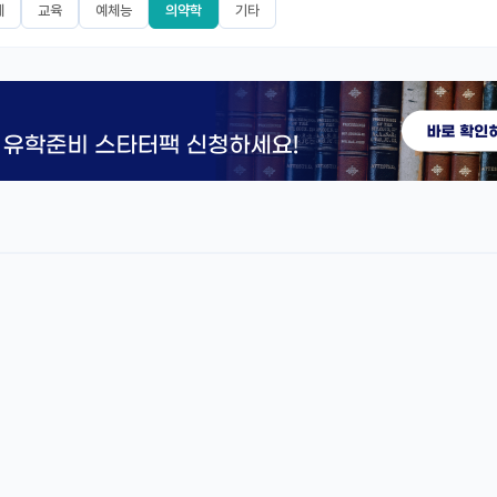
제
교육
예체능
의약학
기타