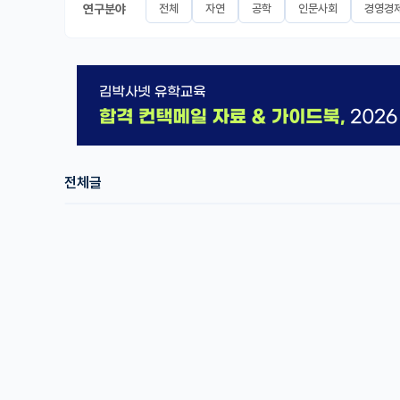
연구분야
전체
자연
공학
인문사회
경영경
전체글