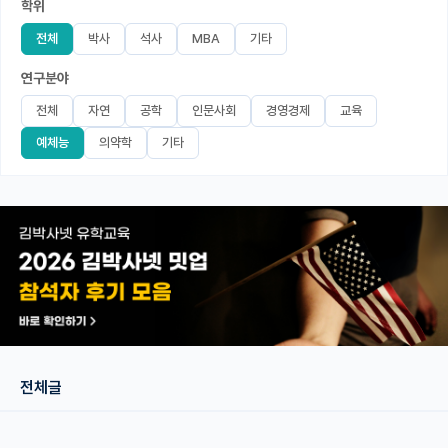
학위
미국 유학 게시판
전체
박사
석사
MBA
기타
연구분야
어드미션 포스팅
전체
자연
공학
인문사회
경영경제
교육
블로그
예체능
의약학
기타
이벤트
오픈카톡
이벤트
반도체 아카데미
재팬라운지 🌸
전체글