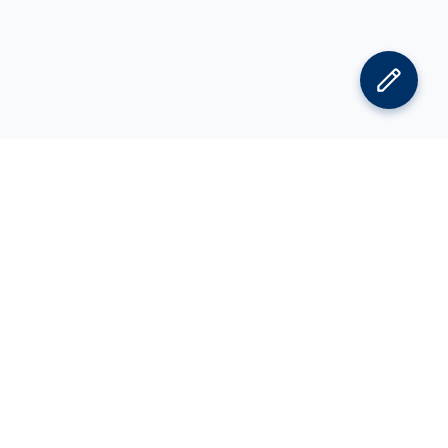
김박사넷 홈으로
김박사넷 유학교육 홈으로
PI
공지사항
광고 문의
제휴 문의