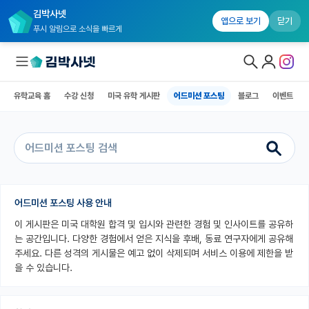
김박사넷
유학교육 홈
수강 신청
미국 유학 게시판
어드미션 포스팅
블로그
앱으로 보기
닫기
푸시 알림으로 소식을 빠르게
유학교육 홈
수강 신청
미국 유학 게시판
어드미션 포스팅
블로그
이벤트
대학원생 모집
국내대학원 정보
연구실&오픈랩
커뮤니티
어드미션 포스팅 사용 안내
이 게시판은 미국 대학원 합격 및 입시와 관련한 경험 및 인사이트를 공유하
커리어
는 공간입니다. 다양한 경험에서 얻은 지식을 후배, 동료 연구자에게 공유해
유학교육
주세요. 다른 성격의 게시물은 예고 없이 삭제되며 서비스 이용에 제한을 받
을 수 있습니다.
유학교육 홈
수강 신청