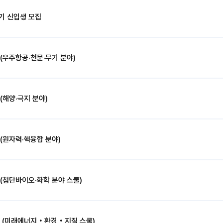
학기 신입생 모집
(우주항공·천문·무기 분야)
(해양·극지 분야)
(원자력·핵융합 분야)
(첨단바이오·화학 분야 스쿨)
집 (미래에너지‧환경‧지질 스쿨)