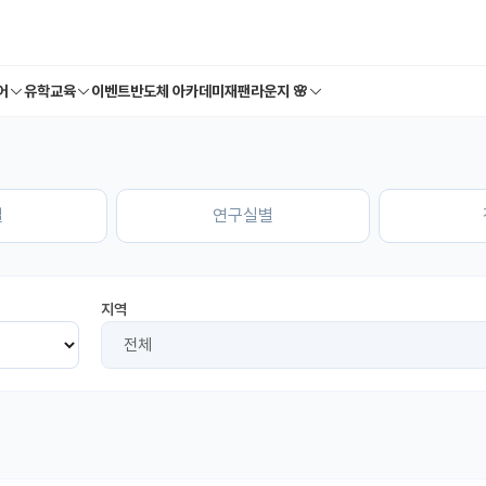
어
유학교육
이벤트
반도체 아카데미
재팬라운지 🌸
별
연구실별
지역