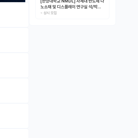
[한양대학교 NMDL] 차세대 반도체 나
노소재 및 디스플레이 연구실 석/박사/
인턴 모집
~
상시 모집