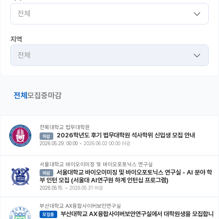
전체
커뮤니티
커리어
지역
전체
유학교육
이벤트
전체
모집중
마감
반도체 아카데미
재팬라운지 🌸
전북대학교 법무대학원
2026학년도 후기 법무대학원 석사학위 신입생 모집 안내
마감
2026.05.29. 00:00
~
2026.06.02 00:00 마감
서울대학교 바이오이미징 및 바이오포토닉스 연구실
서울대학교 바이오이미징 및 바이오포토닉스 연구실 - AI 분야 학
마감
부 인턴 모집 (서울대 AI연구원 하계 인턴십 프로그램)
2026.05.15.
~
2026.05.31 마감
부산대학교 AX융합사이버보안연구실
부산대학교 AX융합사이버보안연구실에서 대학원생을 모집합니
모집중