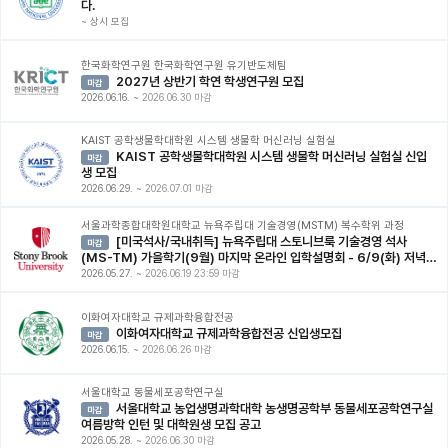
다.
~
상시 모집
한국화학연구원 한국화학연구원 유기반도체팀
2027년 상반기 학연 학생연구원 모집
마감
2026.06.16.
~
2026.06.30 마감
KAIST 공학생물학대학원 시스템 생물학 머신러닝 실험실
KAIST 공학생물학대학원 시스템 생물학 머신러닝 실험실 신입
마감
생 모집
2026.06.29.
~
2026.07.01 마감
서울과학종합대학원대학교 뉴욕주립대 기술경영(MSTM) 복수학위 과정
[미국석사/국내취득] 뉴욕주립대 스토니브룩 기술경영 석사
마감
(MS-TM) 가을학기(9월) 마지막 온라인 입학설명회 - 6/9(화) 저녁7
시
2026.05.27.
~
2026.06.19 23:59 마감
이화여자대학교 규제과학융합전공
이화여자대학교 규제과학융합전공 신입생모집
마감
2026.06.15.
~
2026.06.26 마감
서울대학교 동물세포공학연구실
서울대학교 농업생명과학대학 농생명공학부 동물세포공학연구실
마감
여름방학 인턴 및 대학원생 모집 공고
2026.05.28.
~
2026.06.30 마감