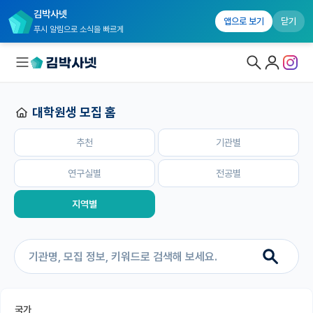
김박사넷
홈
추천
기관별
연구실별
전공별
지역별
앱으로 보기
닫기
푸시 알림으로 소식을 빠르게
대학원생 모집 홈
대학원생 모집
추천
기관별
대학원생 모집 홈
기관별 모집 정보
연구실별
전공별
연구실별 모집 정보
지역별
전공별 모집 정보
지역별 모집 정보
국내대학원 정보
국가
연구실&오픈랩