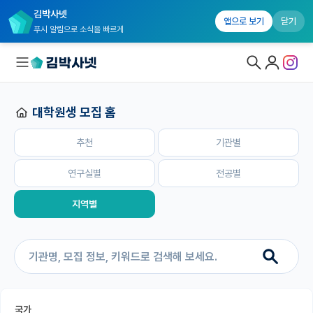
김박사넷
홈
추천
기관별
연구실별
전공별
지역별
앱으로 보기
닫기
푸시 알림으로 소식을 빠르게
대학원생 모집 홈
대학원생 모집
추천
기관별
대학원생 모집 홈
기관별 모집 정보
연구실별
전공별
연구실별 모집 정보
지역별
전공별 모집 정보
지역별 모집 정보
국내대학원 정보
국가
연구실&오픈랩