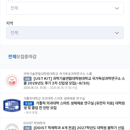
전체
커뮤니티
커리어
지역
전체
유학교육
이벤트
전체
모집중
마감
반도체 아카데미
재팬라운지 🌸
과학기술연합대학원대학교 국가독성과학연구소 스쿨
[UST KIT] 과학기술연합대학원대학교 국가독성과학연구소 스
마감
쿨 2026년도 후기 2차 신입생 모집(~6/30)
2026.06.24. 10:00
~
2026.06.30 17:00 마감
가톨릭대학교 의과대학 스마트 생체재료 연구실
가톨릭 의과대학 스마트 생체재료 연구실 (유전자 치료) 대학원
모집중
생 및 졸업 전 인턴 모집
~
상시 모집
DGIST 학제학과
[DGIST 학제학과 4개 전공] 2027학년도 대학원 봄학기 신입
마감