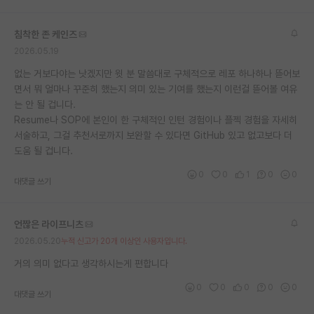
침착한 존 케인즈
2026.05.19
없는 거보다야는 낫겠지만 윗 분 말씀대로 구체적으로 레포 하나하나 뜯어보
면서 뭐 얼마나 꾸준히 했는지 의미 있는 기여를 했는지 이런걸 뜯어볼 여유
는 안 될 겁니다.
Resume나 SOP에 본인이 한 구체적인 인턴 경험이나 플젝 경험을 자세히
서술하고, 그걸 추천서로까지 보완할 수 있다면 GitHub 있고 없고보다 더
도움 될 겁니다.
0
0
1
0
0
대댓글 쓰기
언짢은 라이프니츠
2026.05.20
누적 신고가 20개 이상인 사용자입니다.
거의 의미 없다고 생각하시는게 편합니다
0
0
0
0
0
대댓글 쓰기