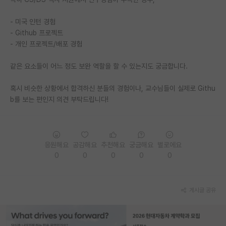
PI 전용 게시판
- 미국 인턴 경험
- Github 프로젝트
인문사회 계열 게시판
- 개인 프로젝트/배포 경험
특수/전문대학원 게시판
같은 요소들이 어느 정도 보완 역할을 할 수 있는지도 궁금합니다.
반도체/AI 게시판
혹시 비슷한 상황에서 합격하신 분들의 경험이나, 교수님들이 실제로 Githu
장학금/장학생 게시판
b를 보는 편인지 의견 부탁드립니다!
학술 정보 게시판
홍보 게시판
응원해요
공감해요
추천해요
궁금해요
별로에요
0
0
0
0
0
커리어
유학교육
게시글 공유
이벤트
반도체 아카데미