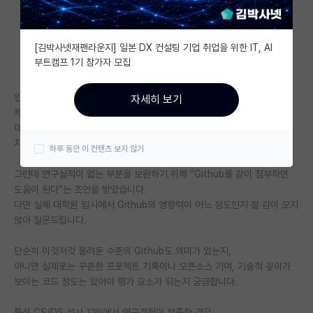
자유 게시판(아무개랩)
[김박사넷재팬라운지] 일본 DX 컨설팅 기업 취업을 위한 IT, AI
미국 유학 게시판
부트캠프 1기 참가자 모집
미국 대학원 합격 후기 게시판
안녕하세요, 현재 석사로 cs와 ds를 준비중인 대학생입니다!
자세히 보기
대학원생 모집 게시판
제가 석사는 생각한지 얼마되지 않아 연구실적이 없습니다.
대신 미국 기업에서 1년 정도 인턴십을 진행한 경험이 있어, 이를 중심으로
대학원 합격 후기 게시판
지원서를 준비하려고 합니다.
하루 동안 이 컨텐츠 보지 않기
연구실(PI) 홍보 게시판
그런데 연구실적이 없는 부분을 보완하기 위해 “Github를 같이 첨부하면
도움이 된다”는 조언을 받았습니다.
석박사 채용 정보 게시판
다만 실제 대학원 입시에서 Github의 영향력이 어느 정도인지 잘 감이 오지
않아 질문드립니다.
임용 정보 게시판
학부 인턴 게시판
단순히 이것저것 올려둔 수준의 Github도 의미가 있는지,
아니면 실제로는 꾸준한 프로젝트 기록이나 오픈소스 기여, 기술적 깊이가
취업 게시판
보이는 코드 정도는 있어야 평가 요소가 되는지 궁금합니다.
임용 후기 게시판
특히 CS/DS 석사 지원에서 연구경험이 부족한 경우,