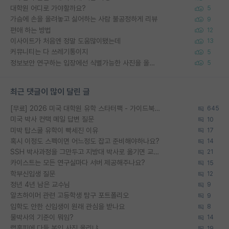
대학원 어디로 가야할까요?
5
가슴에 손을 올려놓고 싫어하는 사람 불공정하게 리뷰
9
편애 하는 방법
12
이사이트가 처음엔 정말 도움많이됐는데
13
커뮤니티는 다 쓰레기통이지
5
정보보안 연구하는 입장에선 식별가능한 사진을 올리는건 비추이긴함
5
최근 댓글이 많이 달린 글
[무료] 2026 미국 대학원 유학 스타터팩 - 가이드북 & 합격자 컨택메일 템플릿
645
미국 박사 컨택 메일 답변 질문
10
미박 탑스쿨 유학이 빡세진 이유
17
혹시 이정도 스펙이면 어느정도 잡고 준비해야하나요?
14
SSH 박사과정을 그만두고 지방대 박사로 옮기면 교수의 꿈은 끝일까요?
21
카이스트는 모든 연구실마다 서버 제공해주나요?
15
학부신입생 질문
12
정년 4년 남은 교수님
9
알츠하이머 관련 고등학생 탐구 포트폴리오
9
입학도 안한 신입생이 원래 관심을 받나요
8
물박사의 기준이 뭐임?
14
랩홈피에 다들 본인 사진 올리냐
19