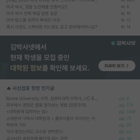
[무료] 2026 미국 대학원 유학 스타터팩 - 가이드북 & 합격자 컨택메일 템플릿
645
미국 박사, 정말 도전해볼 만할까요?
9
미국 박사 컨택 메일 답변 질문
10
미박 탑스쿨 유학이 빡세진 이유
17
혹시 이정도 스펙이면 어느정도 잡고 준비해야하나요?
14
🔥 시선집중 핫한 인기글
Korea University 수학, 컴퓨터과학 이학사, UC Berkeley 산업공학 대학원 공학박사가 되는 것은 쉽지 않겠죠?
9
외부에서 괜찮은 랩을 알아보는 방법 (장문주의)
274
<대학원에 입학하는 법>
1388
소재분야 석박사 대학원생 + 물박사들이 착각하는 거
72
학위의 가치
20
석사 받았는데도 교수랑 연락한다.
43
교수님이 슬럼프에 빠지게 되는 과정
40