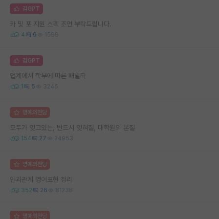
김GPT
카 및 포 지원 스펙 조언 부탁드립니다.
4
6
1599
김GPT
업계에서 학부에 따른 패널티
1
5
3245
명예의전당
모두가 잊고있는, 반드시 잊혀질, 대학원의 본질
154
27
24953
명예의전당
인과관계 영어표현 정리
352
26
81238
명예의전당