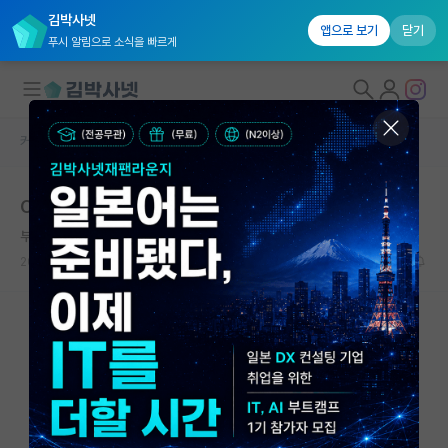
김박사넷
앱으로 보기
닫기
푸시 알림으로 소식을 빠르게
커뮤니티 홈
미국 유학 게시판
대학원생 모집
CS 석사 지원 시 Github 영향력이 클까요?
국내대학원 정보
부지런한 버트런드 러셀
연구실&오픈랩
2026.05.19
3
921
커뮤니티
커뮤니티 홈
전체글보기
베스트 게시판
IF 명예의전당