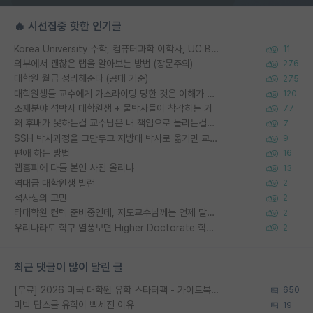
🔥 시선집중 핫한 인기글
Korea University 수학, 컴퓨터과학 이학사, UC Berkeley 산업공학 대학원 공학박사가 되는 것은 쉽지 않겠죠?
11
외부에서 괜찮은 랩을 알아보는 방법 (장문주의)
276
대학원 월급 정리해준다 (공대 기준)
275
대학원생들 교수에게 가스라이팅 당한 것은 이해가 갑니다. 안타깝네요.
120
소재분야 석박사 대학원생 + 물박사들이 착각하는 거
77
왜 후배가 못하는걸 교수님은 내 책임으로 돌리는걸까요?
7
SSH 박사과정을 그만두고 지방대 박사로 옮기면 교수의 꿈은 끝일까요?
9
편애 하는 방법
16
랩홈피에 다들 본인 사진 올리냐
13
역대급 대학원생 빌런
2
석사생의 고민
2
타대학원 컨텍 준비중인데, 지도교수님께는 언제 말씀드려야 할까요?
2
우리나라도 학구 열풍보면 Higher Doctorate 학위가 필요하다고 봅니다.
2
최근 댓글이 많이 달린 글
[무료] 2026 미국 대학원 유학 스타터팩 - 가이드북 & 합격자 컨택메일 템플릿
650
미박 탑스쿨 유학이 빡세진 이유
19