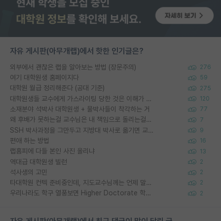
자유 게시판(아무개랩)에서 핫한 인기글은?
외부에서 괜찮은 랩을 알아보는 방법 (장문주의)
276
여기 대학원생 홈페이지다
59
대학원 월급 정리해준다 (공대 기준)
275
대학원생들 교수에게 가스라이팅 당한 것은 이해가 갑니다. 안타깝네요.
120
소재분야 석박사 대학원생 + 물박사들이 착각하는 거
77
왜 후배가 못하는걸 교수님은 내 책임으로 돌리는걸까요?
7
SSH 박사과정을 그만두고 지방대 박사로 옮기면 교수의 꿈은 끝일까요?
9
편애 하는 방법
16
랩홈피에 다들 본인 사진 올리냐
13
역대급 대학원생 빌런
2
석사생의 고민
2
타대학원 컨텍 준비중인데, 지도교수님께는 언제 말씀드려야 할까요?
2
우리나라도 학구 열풍보면 Higher Doctorate 학위가 필요하다고 봅니다.
2