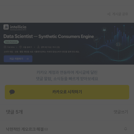
PI 전용 게시판
게시글 공유
인문사회 계열 게시판
특수/전문대학원 게시판
반도체/AI 게시판
장학금/장학생 게시판
학술 정보 게시판
카카오 계정과 연동하여 게시글에 달린
댓글 알람, 소식등을 빠르게 받아보세요
홍보 게시판
카카오로 시작하기
커리어
유학교육
댓글 5개
댓글쓰기
이벤트
반도체 아카데미
낙천적인 게오르크 헤겔