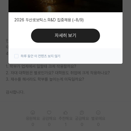
자유 게시판(아무개랩)
2026 두산로보틱스 R&D 집중채용 (~8/9)
미국 유학 게시판
미국 대학원 합격 후기 게시판
자세히 보기
인가경에서 나름 밀어주는 학과에 재학중입니다.
대학원생 모집 게시판
대학원까지 갈 생각이 있는데 계속 학부가 마음에 걸려서 물어봅니다.
4.3/4.5 과탑 2학년 연구직 희망
하루 동안 이 컨텐츠 보지 않기
대학원 합격 후기 게시판
1. 학부가 업계에서 일할때 크게 작용할까요?
연구실(PI) 홍보 게시판
2. 자대 대학원은 별로인가요? 대학원도 취업에 크게 작용하나요?
3. 재수를 해서라도 학부를 높이는게 이득일까요?
석박사 채용 정보 게시판
감사합니다.
임용 정보 게시판
학부 인턴 게시판
취업 게시판
응원해요
공감해요
추천해요
궁금해요
별로에요
0
0
1
0
0
임용 후기 게시판