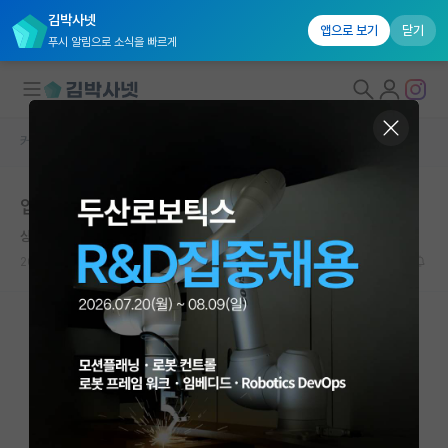
김박사넷
앱으로 보기
닫기
푸시 알림으로 소식을 빠르게
커뮤니티 홈
자유 게시판(아무개랩)
대학원생 모집
업계에서 학부에 따른 패널티
국내대학원 정보
상처받은 리처드 파인만
연구실&오픈랩
2024.03.13
5
3252
커뮤니티
커뮤니티 홈
전체글보기
베스트 게시판
IF 명예의전당