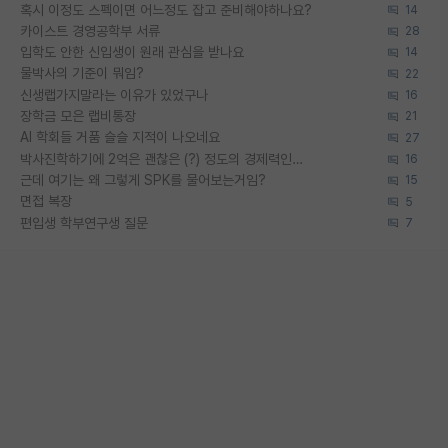
혹시 이정도 스펙이면 어느정도 잡고 준비해야하나요?
14
카이스트 경영공학부 서류
28
입학도 안한 신입생이 원래 관심을 받나요
14
물박사의 기준이 뭐임?
22
신생랩가지말라는 이유가 있었구나
16
장학금 모은 랩비통장
21
AI 학회들 거품 슬슬 지적이 나오네요
27
박사진학하기에 2억은 괜찮은 (?) 정도의 경제력인가요
16
근데 여기는 왜 그렇게 SPK를 물어보는거임?
15
면접 복장
5
편입생 학부연구생 질문
7