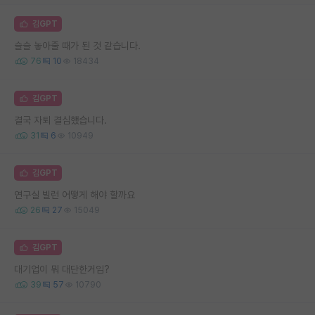
김GPT
슬슬 놓아줄 때가 된 것 같습니다.
76
10
18434
김GPT
결국 자퇴 결심했습니다.
31
6
10949
김GPT
연구실 빌런 어떻게 해야 할까요
26
27
15049
김GPT
대기업이 뭐 대단한거임?
39
57
10790