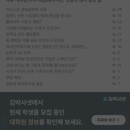
자유 게시판(아무개랩)에서 최근 댓글이 많이 달린 글
카이스트 경영공학부 서류
28
입학도 안한 신입생이 원래 관심을 받나요
14
물박사의 기준이 뭐임?
22
신생랩가지말라는 이유가 있었구나
16
장학금 모은 랩비통장
21
AI 학회들 거품 슬슬 지적이 나오네요
27
박사진학하기에 2억은 괜찮은 (?) 정도의 경제력인가요
16
논문 IF vs JCR
5
SPK 대학원 현실적으로 가능한 스펙인가요?
5
근데 여기는 왜 그렇게 SPK를 물어보는거임?
15
석사가 1저자 논문 가져가는게 흔한건가요?
5
면접 복장
5
편입생 학부연구생 질문
7