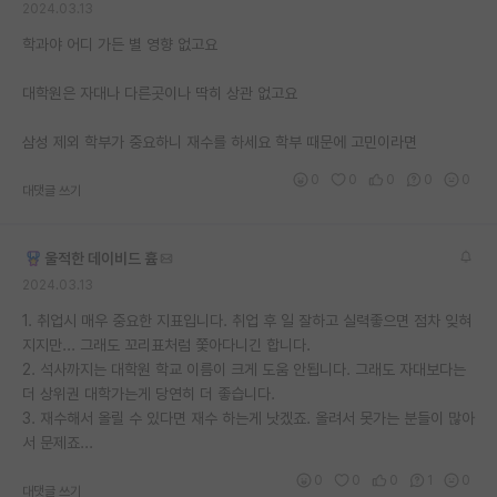
2024.03.13
재팬라운지 🌸
학과야 어디 가든 별 영향 없고요
대학원은 자대나 다른곳이나 딱히 상관 없고요
삼성 제외 학부가 중요하니 재수를 하세요 학부 때문에 고민이라면
0
0
0
0
0
대댓글 쓰기
울적한 데이비드 흄
2024.03.13
1. 취업시 매우 중요한 지표입니다. 취업 후 일 잘하고 실력좋으면 점차 잊혀
지지만... 그래도 꼬리표처럼 쫓아다니긴 합니다.
2. 석사까지는 대학원 학교 이름이 크게 도움 안됩니다. 그래도 자대보다는
더 상위권 대학가는게 당연히 더 좋습니다.
3. 재수해서 올릴 수 있다면 재수 하는게 낫겠죠. 올려서 못가는 분들이 많아
서 문제죠...
0
0
0
1
0
대댓글 쓰기