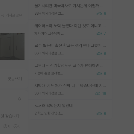
옮기시려면 미국박사로 가시는게 어떨까 싶네요. 교수가 꿈이면 미국박사 하고 미국교수 까지 같이 노리시는게 기회가 많지 않을까요?
SSH 박사과정을 그만두고 지방대 박사로 옮기면 교수의 꿈은 끝일까요?
8
게시글 공유
케어하느라 노력 들였다 이런 것도 아니고 뭔 기술을 들고 튀어요... 학부생한테 알려준 걸 '기술 들고 튄다' 정도로 표현할 정도의 집단이면 얼마나 그 연구의 깊이가 얕은건가요?
제가 자대 교수님께 무례하게 행동한 걸까요?
7
교수 뽑는데 출신 학교는 생각보다 그렇게 안 봄. 앞으로는 더 안 보게 될거임. 박사는 어디서 진행해도 됨. 단, 제대로 쌓고 좋은 실적 만들 수 있다면. 그런데 지방대는 그럴 가능성이 지극히 낮음. 나만 열심히 잘 하면 된다? 인간은 주변 환경에 지배되는 나약한 존재임. 주변의 지방대 대학원생과 섞이고 지방 특유의 여유로움 또는 나쁘게 얘기해서 나태함에 젖어 살다보면 교수의 꿈 자체를 잊어버리게 될 가능성도 있음. 주변 환경이 70~80%임.
SSH 박사과정을 그만두고 지방대 박사로 옮기면 교수의 꿈은 끝일까요?
8
그보다도 신기할정도로 교수가 편애하면 그사람만 논문이 되더라구요 내용이 다른 사람보다 허접해도요
가슴에 손을 올려놓고 싫어하는 사람 불공정하게 리뷰
8
댓글쓰기
지방대 이 단어가 진짜 너무 짜증나는데 지방대면 다 그냥 쓰레기인가요? 무슨 말 같지도 않은 댓글들이 있는건지??? 지방에도 충분히 좋은 대학 많고 충분히 잘하는 교수님들 많습니다 포항공대 4개 IST 대표 지거국들 여기 모두 다 지방에 있고 여기 출신들 중에 교수하는 분들 적지 않습니다 지거국 출신이 무슨 교수를 하냐?라고 생각할 사람들 많은데 상위 대표 지거국에 아웃라이어들 많습니다 결국 개인의 연구역량과 실적이 중요합니다 이 역량을 펼치는데 있어서 지도교수와의 합도 중요합니다. 그리고 경력이 필요하면 해외포닥까지 다녀오세요
SSH 박사과정을 그만두고 지방대 박사로 옮기면 교수의 꿈은 끝일까요?
16
ㅉㅉ왜 욕먹는지 알겠네
입학도 안한 신입생이 원래 관심을 받나요
8
한 것 같습니다
0
0
0