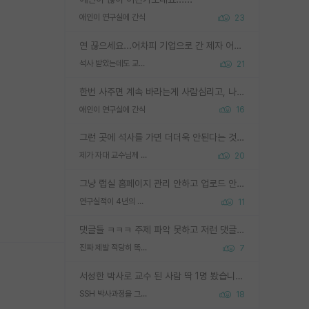
애인이 연구실에 간식
23
연 끊으세요...어차피 기업으로 간 제자 어떻게 못합니다. 기업에서는 교수들 사기꾼으로 보는 시선도 강하고, 앞에서나 교수님하고 떠받들어주지 많이 무시합니다. 영향력도 0에 수렴합니다. 그리고 생각해보십시오. 석사로 기업간 제자가 무슨 힘이 있다고 과제를 달라고 합니까? 말만 교수지 무능력자라고 생각합니다. 세금이 아깝습니다.
석사 받았는데도 교수랑 연락한다.
21
한번 사주면 계속 바라는게 사람심리고, 나중에 안사주면 말이 나옵니다. 그리고 작성자분 커플이 한번 그런 행동을 하면, 선례로 남아 이상하게도 문화로 자리잡을수도 있습니다. 애꿎은 다른 학생들은 생각도 안했는데, 간식을 사가야하는 피해를 볼 수 있습니다. 다 경험에서 우러나온 댓글입니다... 제발 이상한 선례를 만들지 마세요.
애인이 연구실에 간식
16
그런 곳에 석사를 가면 더더욱 안된다는 것을 깨달으시면 된겁니다!
제가 자대 교수님께 무례하게 행동한 걸까요?
20
그냥 랩실 홈페이지 관리 안하고 업로드 안한거 아님?
연구실적이 4년의 공백이 있는거 어떻게 생각하냐
11
댓글들 ㅋㅋㅋ 주제 파악 못하고 저런 댓글들을 쓰네. 조직에 인간이 얼마나 중요한데 걱정될 수도 있지 ㅋㅋ 본인들은 퍽이나 잘하나봐 ? 현실은 남들한테 욕 안 먹는 1인분만 하는 것도 힘들텐데 ?
진짜 제발 적당히 똑똑한 박사과정이라도 위에 있었으면..
7
서성한 박사로 교수 된 사람 딱 1명 봤습니다. 근데 지방대 박사로 교수된 거는 기적이 일어나야되요. 서성한 학부부터여도 빡센게 교수임용일텐데 지방대박사로 무슨 교수가 되나요...... 중소기업/중견기업 팀장급/연구소장급이나 될거 같네요.
SSH 박사과정을 그만두고 지방대 박사로 옮기면 교수의 꿈은 끝일까요?
18