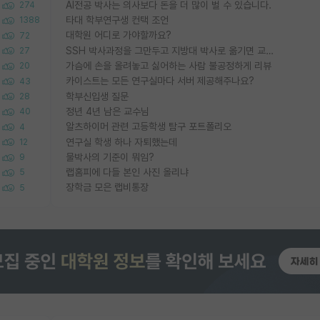
AI전공 박사는 의사보다 돈을 더 많이 벌 수 있습니다.
274
타대 학부연구생 컨택 조언
1388
대학원 어디로 가야할까요?
72
SSH 박사과정을 그만두고 지방대 박사로 옮기면 교수의 꿈은 끝일까요?
27
가슴에 손을 올려놓고 싫어하는 사람 불공정하게 리뷰
20
카이스트는 모든 연구실마다 서버 제공해주나요?
43
학부신입생 질문
28
정년 4년 남은 교수님
40
알츠하이머 관련 고등학생 탐구 포트폴리오
4
연구실 학생 하나 자퇴했는데
12
물박사의 기준이 뭐임?
9
랩홈피에 다들 본인 사진 올리냐
5
장학금 모은 랩비통장
5