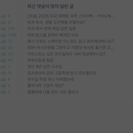
최근 댓글이 많이 달린 글
[무료] 2026 미국 대학원 유학 스타터팩 - 가이드북 & 합격자 컨택메일 템플릿
9
미국 박사, 정말 도전해볼 만할까요?
21
미국 박사 컨택 메일 답변 질문
274
미박 탑스쿨 유학이 빡세진 이유
1388
혹시 이정도 스펙이면 어느정도 잡고 준비해야하나요?
72
SSH 박사과정을 그만두고 지방대 박사로 옮기면 교수의 꿈은 끝일까요?
20
카이스트는 모든 연구실마다 서버 제공해주나요?
43
학부신입생 질문
40
정년 4년 남은 교수님
4
알츠하이머 관련 고등학생 탐구 포트폴리오
12
연구실 학생 하나 자퇴했는데
9
물박사의 기준이 뭐임?
5
랩홈피에 다들 본인 사진 올리냐
5