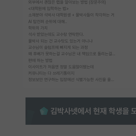
외부에서 괜찮은 랩을 알아보는 방법 (장문주의)
<대학원에 입학하는 법>
소재분야 석박사 대학원생 + 물박사들이 착각하는 거
AI 탑컨퍼 순위에 대해..
학위의 가치
석사 받았는데도 교수랑 연락한다.
물박사 되는 건 교수탓도 있는거 아니냐
교수님이 슬럼프에 빠지게 되는 과정
왜 후배가 못하는걸 교수님은 내 책임으로 돌리는걸까요?
편애 하는 방법
이사이트가 처음엔 정말 도움많이됐는데
커뮤니티는 다 쓰레기통이지
정보보안 연구하는 입장에선 식별가능한 사진을 올리는건 비추이긴함