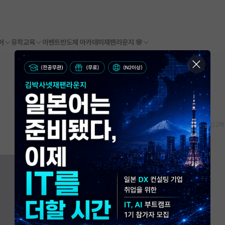
어
유학교육
이벤트
반도체 아카데미
재팬라운지 🌸
스크랩
신고하