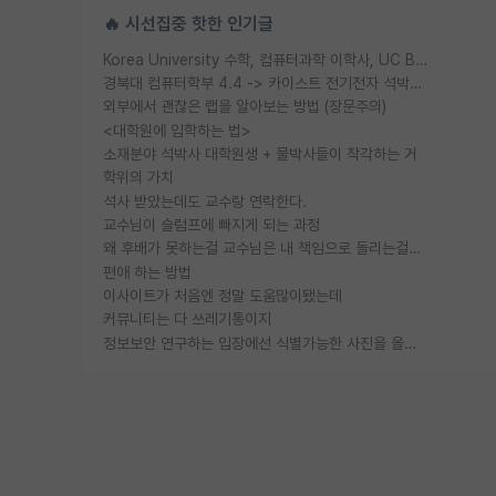
🔥 시선집중 핫한 인기글
Korea University 수학, 컴퓨터과학 이학사, UC Berkeley 산업공학 대학원 공학박사가 되는 것은 쉽지 않겠죠?
경북대 컴퓨터학부 4.4 -> 카이스트 전기전자 석박사통합과정 합격
외부에서 괜찮은 랩을 알아보는 방법 (장문주의)
<대학원에 입학하는 법>
소재분야 석박사 대학원생 + 물박사들이 착각하는 거
학위의 가치
석사 받았는데도 교수랑 연락한다.
교수님이 슬럼프에 빠지게 되는 과정
왜 후배가 못하는걸 교수님은 내 책임으로 돌리는걸까요?
편애 하는 방법
이사이트가 처음엔 정말 도움많이됐는데
커뮤니티는 다 쓰레기통이지
정보보안 연구하는 입장에선 식별가능한 사진을 올리는건 비추이긴함