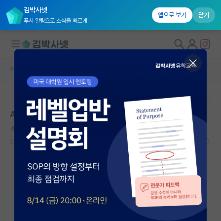
김박사넷
앱으로 보기
닫기
푸시 알림으로 소식을 빠르게
커뮤니티 홈
미국 유학 게시판
대학원생 모집
본문이 수정되지 않는 박제글입니다.
국내대학원 정보
AI 분야 미국 박사 조언 부탁드립니다.
연구실&오픈랩
소심한 피터 힉스
커뮤니티
2026.05.17
7
2199
커뮤니티 홈
전체글보기
베스트 게시판
IF 명예의전당