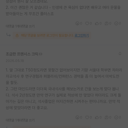
장점이 뭔지 잘 모르겠네요.
2. 이건 괜찮은 거 같습니다 - 인생에 큰 욕심이 없다면 배우고 여러 문물을
받아들이는 게 무조건 플러스죠
0
0
0
0
0
대댓글 1개
대댓글 쓰기
해당 댓글을 보려면 로그인이 필요합니다.
로그인하기
조급한 프랜시스 크릭
2026.05.18
1. 말 그대로 T50정도라면 못할건 없어보이지만 기왕 서울대 학부면 차라리
자교석사 후 연구경험과 퍼블리쉬/컨퍼런스 경력을 좀 더 높여서 미박도전
을 할듯.
2. 그런 마인드라면 더더욱 국내석사를 해보는거로 간을 보는게 맞다 봅니
다. 석사 2년정도면 만약 연구가 실제로 적성에 안 맞았다 하더라도 크게 돌
아가는 길은 아니고, 석사졸업은 어지간하면 시켜주는 편이니까요. 만약 적
성에 맞았더라면 더 좋고요.
0
0
0
0
0
대댓글 1개
대댓글 쓰기