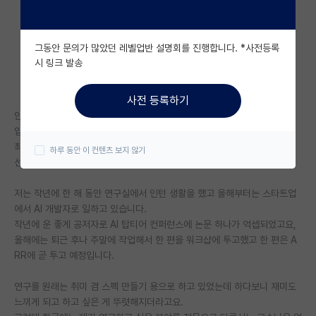
자유 게시판(아무개랩)
그동안 문의가 많았던 레벨업반 설명회를 진행합니다. *사전등록
미국 유학 게시판
시 링크 발송
미국 대학원 합격 후기 게시판
사전 등록하기
대학원생 모집 게시판
안녕하세요. 저는 현재 서울대학교 재학 중이고 8월에 졸업 예정인 학부생
입니다.
대학원 합격 후기 게시판
최근에 미국 박사를 도전해볼까라는 생각이 들었는데
하루 동안 이 컨텐츠 보지 않기
선배님들의 의견이 궁금해서 여쭙습니다.
연구실(PI) 홍보 게시판
저는 작년에 한 해 동안 연구실에서 인턴 생활을 했고 올해부터는 스타트업
석박사 채용 정보 게시판
에서 AI 개발자로 일하고 있습니다.
작년에 운 좋게 공저자로 AI 탑티어 컨퍼런스에 논문 하나가 억셉되었고요,
임용 정보 게시판
올해에는 퇴근 후나 주말에 작업해서 한 편을 워크샵에 투고했고 한 편은 A
학부 인턴 게시판
RR에 곧 투고 예정입니다.
취업 게시판
연구를 원래는 취미 겸 스펙 만들기 용으로 하고 있었는데 하다보니 재미도
느끼게 되고 하고 싶은 게 뚜렷해지더라고요.
임용 후기 게시판