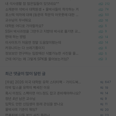
내 석사생활 참 많은일들이 있엇네요^^
212
소재분야 석박사 대학원생 + 물박사들이 착각하는 거
74
포스텍 억까에 대해 (동문의 학문적 아웃풋에 대한 반박)
50
교수님이 무서워요
16
대학원 어디로 가야할까요?
5
SSH 박사과정을 그만두고 지방대 박사로 옮기면 교수의 꿈은 끝일까요?
9
편애 하는 방법
14
이사이트가 처음엔 정말 도움많이됐는데
14
커뮤니티는 다 쓰레기통이지
6
정보보안 연구하는 입장에선 식별가능한 사진을 올리는건 비추이긴함
5
근데 여기는 왜 그렇게 SPK를 물어보는거임?
3
최근 댓글이 많이 달린 글
[무료] 2026 미국 대학원 유학 스타터팩 - 가이드북 & 합격자 컨택메일 템플릿
647
미박 탑스쿨 유학이 빡세진 이유
19
혹시 이정도 스펙이면 어느정도 잡고 준비해야하나요?
14
정년 4년 남은 교수님
9
입학도 안한 신입생이 원래 관심을 받나요
11
물박사의 기준이 뭐임?
20
랩홈피에 다들 본인 사진 올리냐
23