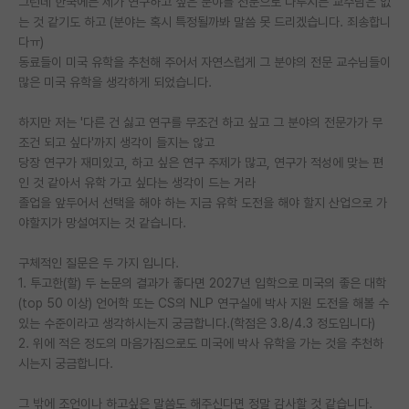
그런데 한국에는 제가 연구하고 싶은 분야를 전문으로 다루시는 교수님은 없
는 것 같기도 하고 (분야는 혹시 특정될까봐 말씀 못 드리겠습니다. 죄송합니
PI 전용 게시판
다ㅠ)
동료들이 미국 유학을 추천해 주어서 자연스럽게 그 분야의 전문 교수님들이
인문사회 계열 게시판
많은 미국 유학을 생각하게 되었습니다.
특수/전문대학원 게시판
하지만 저는 '다른 건 싫고 연구를 무조건 하고 싶고 그 분야의 전문가가 무
반도체/AI 게시판
조건 되고 싶다'까지 생각이 들지는 않고
당장 연구가 재미있고, 하고 싶은 연구 주제가 많고, 연구가 적성에 맞는 편
장학금/장학생 게시판
인 것 같아서 유학 가고 싶다는 생각이 드는 거라
졸업을 앞두어서 선택을 해야 하는 지금 유학 도전을 해야 할지 산업으로 가
학술 정보 게시판
야할지가 망설여지는 것 같습니다.
홍보 게시판
구체적인 질문은 두 가지 입니다.
1. 투고한(할) 두 논문의 결과가 좋다면 2027년 입학으로 미국의 좋은 대학
커리어
(top 50 이상) 언어학 또는 CS의 NLP 연구실에 박사 지원 도전을 해볼 수
유학교육
있는 수준이라고 생각하시는지 궁금합니다.(학점은 3.8/4.3 정도입니다)
2. 위에 적은 정도의 마음가짐으로도 미국에 박사 유학을 가는 것을 추천하
이벤트
시는지 궁금합니다.
반도체 아카데미
그 밖에 조언이나 하고싶은 말씀도 해주신다면 정말 감사할 것 같습니다.