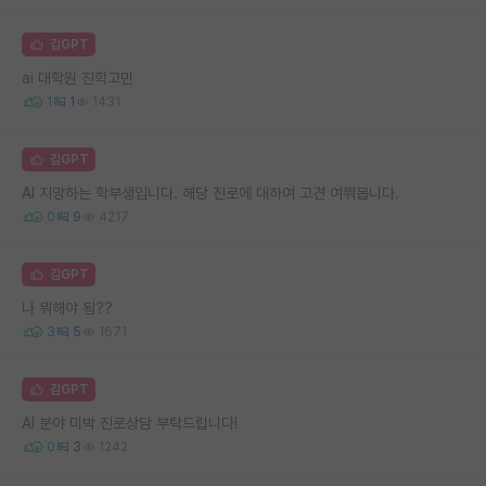
김GPT
ai 대학원 진학고민
1
1
1431
김GPT
AI 지망하는 학부생입니다. 해당 진로에 대하여 고견 여쭤봅니다.
0
9
4217
김GPT
나 뭐해야 됨??
3
5
1671
김GPT
AI 분야 미박 진로상담 부탁드립니다!
0
3
1242