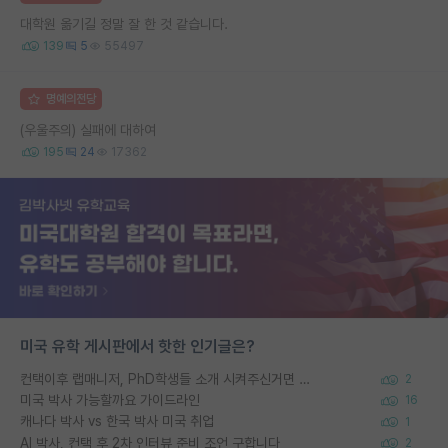
대학원 옮기길 정말 잘 한 것 같습니다.
139
5
55497
명예의전당
(우울주의) 실패에 대하여
195
24
17362
미국 유학 게시판에서 핫한 인기글은?
컨택이후 랩매니저, PhD학생들 소개 시켜주신거면 거의 컨펌에 가깝나요?
2
미국 박사 가능할까요 가이드라인
16
캐나다 박사 vs 한국 박사 미국 취업
1
AI 박사, 컨택 후 2차 인터뷰 준비 조언 구합니다
2