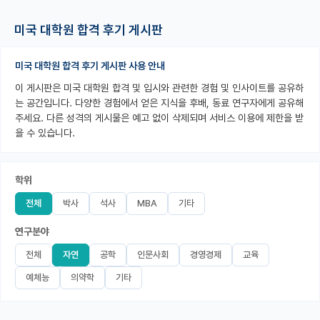
PI 전용 게시판
미국 대학원 합격 후기 게시판
인문사회 계열 게시판
미국 대학원 합격 후기 게시판 사용 안내
특수/전문대학원 게시판
이 게시판은 미국 대학원 합격 및 입시와 관련한 경험 및 인사이트를 공유하
는 공간입니다. 다양한 경험에서 얻은 지식을 후배, 동료 연구자에게 공유해
반도체/AI 게시판
주세요. 다른 성격의 게시물은 예고 없이 삭제되며 서비스 이용에 제한을 받
을 수 있습니다.
장학금/장학생 게시판
학술 정보 게시판
학위
홍보 게시판
전체
박사
석사
MBA
기타
커리어
연구분야
유학교육
전체
자연
공학
인문사회
경영경제
교육
예체능
의약학
기타
이벤트
반도체 아카데미