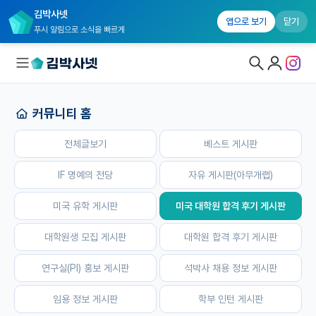
김박사넷
홈
전체글보기
베스트 게시판
IF 명예의 전당
자유 게시판(
앱으로 보기
닫기
푸시 알림으로 소식을 빠르게
커뮤니티 홈
대학원생 모집
전체글보기
베스트 게시판
국내대학원 정보
연구실&오픈랩
IF 명예의 전당
자유 게시판(아무개랩)
커뮤니티
미국 유학 게시판
미국 대학원 합격 후기 게시판
커뮤니티 홈
대학원생 모집 게시판
대학원 합격 후기 게시판
전체글보기
연구실(PI) 홍보 게시판
석박사 채용 정보 게시판
베스트 게시판
임용 정보 게시판
학부 인턴 게시판
IF 명예의전당