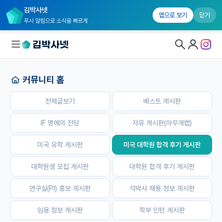
김박사넷
홈
전체글보기
베스트 게시판
IF 명예의 전당
자유 게시판(
앱으로 보기
닫기
푸시 알림으로 소식을 빠르게
커뮤니티 홈
대학원생 모집
전체글보기
베스트 게시판
국내대학원 정보
연구실&오픈랩
IF 명예의 전당
자유 게시판(아무개랩)
커뮤니티
미국 유학 게시판
미국 대학원 합격 후기 게시판
커뮤니티 홈
대학원생 모집 게시판
대학원 합격 후기 게시판
전체글보기
연구실(PI) 홍보 게시판
석박사 채용 정보 게시판
베스트 게시판
임용 정보 게시판
학부 인턴 게시판
IF 명예의전당