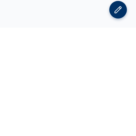
김박사넷 홈으로
김박사넷 유학교육 홈으로
PI
공지사항
광고 문의
제휴 문의
오류 정정 요청
CV 에디터