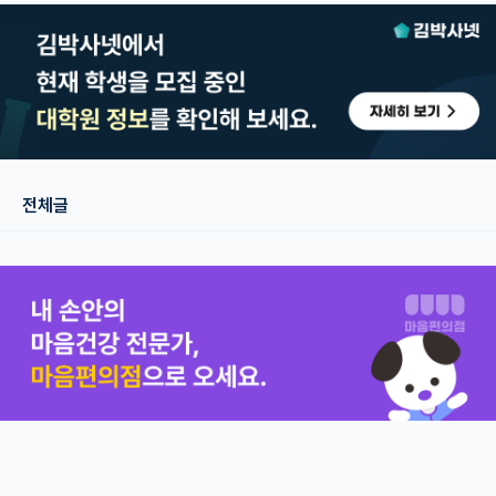
재팬라운지 🌸
전체글