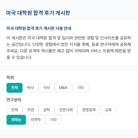
PI 전용 게시판
미국 대학원 합격 후기 게시판
인문사회 계열 게시판
미국 대학원 합격 후기 게시판 사용 안내
특수/전문대학원 게시판
이 게시판은 미국 대학원 합격 및 입시와 관련한 경험 및 인사이트를 공유하
는 공간입니다. 다양한 경험에서 얻은 지식을 후배, 동료 연구자에게 공유해
반도체/AI 게시판
주세요. 다른 성격의 게시물은 예고 없이 삭제되며 서비스 이용에 제한을 받
을 수 있습니다.
장학금/장학생 게시판
학술 정보 게시판
학위
홍보 게시판
전체
박사
석사
MBA
기타
커리어
연구분야
유학교육
전체
자연
공학
인문사회
경영경제
교육
예체능
의약학
기타
이벤트
반도체 아카데미