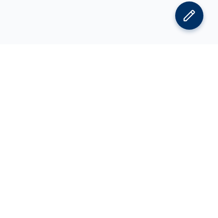
김박사넷 홈으로
김박사넷 유학교육 홈으로
PI
공지사항
광고 문의
제휴 문의
오류 정정 요청
CV 에디터