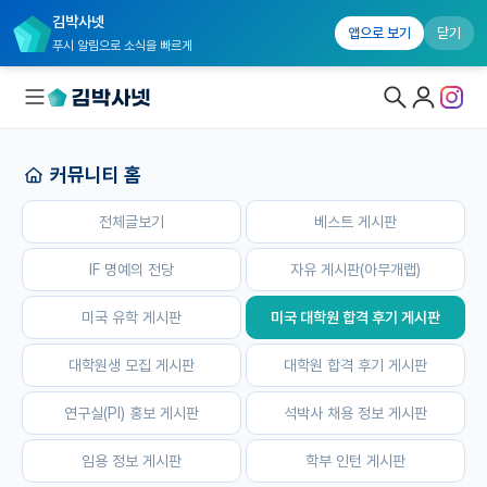
김박사넷
홈
전체글보기
베스트 게시판
IF 명예의 전당
자유 게시판(
앱으로 보기
닫기
푸시 알림으로 소식을 빠르게
커뮤니티 홈
대학원생 모집
전체글보기
베스트 게시판
국내대학원 정보
연구실&오픈랩
IF 명예의 전당
자유 게시판(아무개랩)
커뮤니티
미국 유학 게시판
미국 대학원 합격 후기 게시판
커뮤니티 홈
대학원생 모집 게시판
대학원 합격 후기 게시판
전체글보기
연구실(PI) 홍보 게시판
석박사 채용 정보 게시판
베스트 게시판
임용 정보 게시판
학부 인턴 게시판
IF 명예의전당