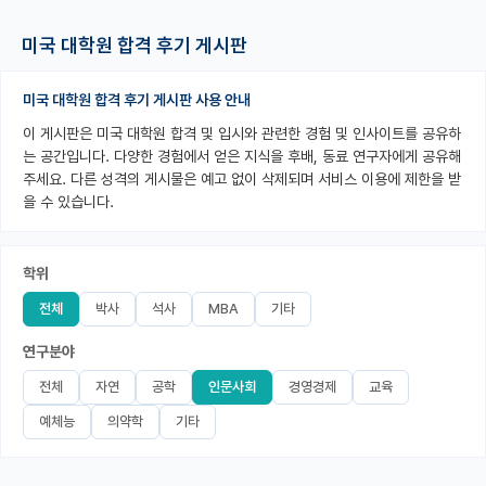
PI 전용 게시판
미국 대학원 합격 후기 게시판
인문사회 계열 게시판
미국 대학원 합격 후기 게시판 사용 안내
특수/전문대학원 게시판
이 게시판은 미국 대학원 합격 및 입시와 관련한 경험 및 인사이트를 공유하
는 공간입니다. 다양한 경험에서 얻은 지식을 후배, 동료 연구자에게 공유해
반도체/AI 게시판
주세요. 다른 성격의 게시물은 예고 없이 삭제되며 서비스 이용에 제한을 받
을 수 있습니다.
장학금/장학생 게시판
학술 정보 게시판
학위
홍보 게시판
전체
박사
석사
MBA
기타
커리어
연구분야
유학교육
전체
자연
공학
인문사회
경영경제
교육
예체능
의약학
기타
이벤트
반도체 아카데미