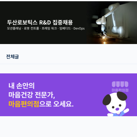
재팬라운지 🌸
전체글